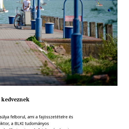
k kedveznek
lya felborul, ami a fajösszetételre és
 Viktor, a BLKI tudományos