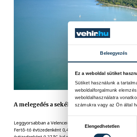
Beleegyezés
Ez a weboldal sütiket haszn
Sütiket használunk a tartal
weboldalforgalmunk elemzésé
weboldalhasználatra vonatko
A melegedés a sekély tavakat érinti a legin
számukra vagy az Ön által ha
Hozzájárulás kiválasztása
Leggyorsabban a Velencei-tó hőmérséklete emelkedett, évti
Elengedhetetlen
Fertő-tó évtizedenként 0,46 °C-kal lett melegebb, szemben a
évtizedenként 0,27 °C-kal melegedtek. Érdekesség, hogy a t