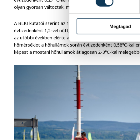
olyan gyorsan változtak, mint a nyáriak.
A BLKI kutatói szerint az 1980-as évek végétől a hőhullámok
Megtagad
évtizedenként 1,2-vel nőtt, a hőhullámok teljes hossza pedi
az utóbbi években elérte a 120 napot is. Eközben a hőhullámo
hőmérséklet a hőhullámok során évtizedenként 0,58°C-kal em
képest a mostani hőhullámok átlagosan 2-3°C-kal melegebb