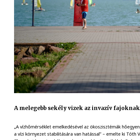
A melegebb sekély vizek az invazív fajokna
„A vízhőmérséklet emelkedésével az ökoszisztémák hőegyensú
a vízi környezet stabilitására van hatással” – emelte ki Tóth