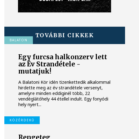
TOVÁBBI CIKKEK
BALATON
Egy furcsa halkonzerv lett
az Év Strandétele -
mutatjuk!
A Balatoni Kör idén tizenkettedik alkalommal
hirdette meg az év strandétele versenyt,
amelyre minden eddiginél több, 22
vendéglátóhely 44 étellel indult. Egy fonyódi
hely nyert...
KÖZÉRDEKŰ
Rengeteg