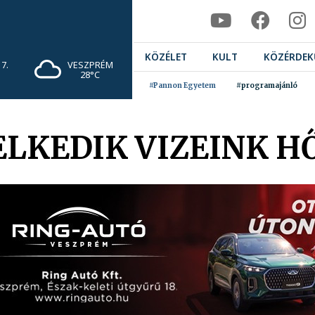
KÖZÉLET
KULT
KÖZÉRDEK
7.
VESZPRÉM
28°C
#Pannon Egyetem
#programajánló
LKEDIK VIZEINK H