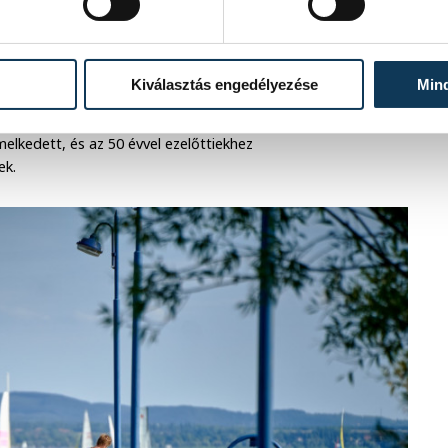
 is gyakoribbá váltak. Számuk
Kiválasztás engedélyezése
Min
g évtizedenként 22 nappal emelkedett,
k intenzitása is jelentősen változott, a
elkedett, és az 50 évvel ezelőttiekhez
ek.