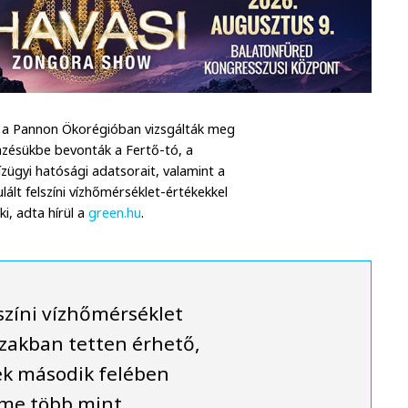
 a Pannon Ökorégióban vizsgálták meg
emzésükbe bevonták a Fertő-tó, a
ízügyi hatósági adatsorait, valamint a
lált felszíni vízhőmérséklet-értékekkel
i, adta hírül a
green.hu
.
színi vízhőmérséklet
szakban tetten érhető,
ek második felében
eme több mint