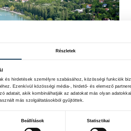
Részletek
ál
mak és hirdetések személyre szabásához, közösségi funkciók biz
hez. Ezenkívül közösségi média-, hirdető- és elemező partner
zó adatait, akik kombinálhatják az adatokat más olyan adatokka
kább
sznált más szolgáltatásokból gyűjtöttek.
zedenként 0,7 °C-ot. A Balaton és a
Beállítások
Statisztikai
 folyókkal, melyek lassabban,
éli hőmérsékletek csaknem kétszer