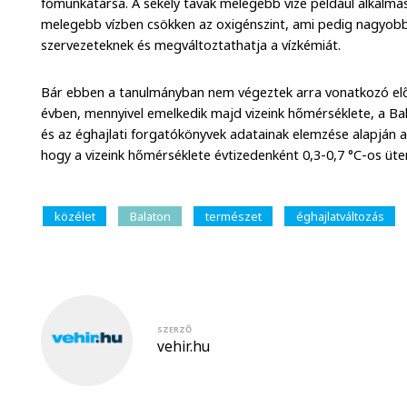
főmunkatársa. A sekély tavak melegebb vize például alkalmas
melegebb vízben csökken az oxigénszint, ami pedig nagyobb s
szervezeteknek és megváltoztathatja a vízkémiát.
Bár ebben a tanulmányban nem végeztek arra vonatkozó elő
évben, mennyivel emelkedik majd vizeink hőmérséklete, a Ba
és az éghajlati forgatókönyvek adatainak elemzése alapján a
hogy a vizeink hőmérséklete évtizedenként 0,3-0,7 °C-os ü
közélet
Balaton
természet
éghajlatváltozás
SZERZŐ
vehir.hu