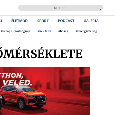
Ű
ÉLETMÓD
SPORT
PODCAST
GALÉRIA
#Európa Sportrégiója
#kék fény
#hőség
#energiaválság
ŐMÉRSÉKLETE