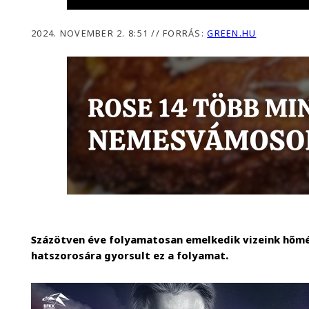
2024. NOVEMBER 2. 8:51
//
FORRÁS:
GREEN.HU
Százötven éve folyamatosan emelkedik vizeink hőmér
hatszorosára gyorsult ez a folyamat.