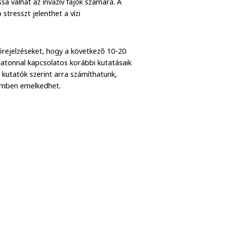
sá válhat az invazív fajok számára. A
tresszt jelenthet a vízi
rejelzéseket, hogy a következő 10-20
latonnal kapcsolatos korábbi kutatásaik
 kutatók szerint arra számíthatunk,
temben emelkedhet.