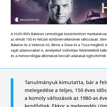
A HUN-REN Balatoni Limnológiai Kutatóintézet munkatársai
az elmúlt 150 év felszíni vízhőmérsékletének változásait. El
Balaton és a Velencei-tó, illetve a Duna és a Tisza meglévő v
saját adatsoraikat is, amelyeket műholdas felvételekből kalku
és a meteorológiai állomások becsült adataival egészítettek k
Tanulmányuk kimutatta, bár a fel
melegedése a teljes, 150 éves idő
a komoly változások az 1980-as év
kezdődtek. Ekkor a melegedés üt