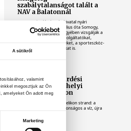
szabálytalanságot talált a
NAV a Balatonnál
A Nemzeti Adó- és Vámhivatal nyári
ellenőrzéssorozatában július óta Somogy,
Veszprém és Zala vármegyében vizsgálják a
legforgalmasabb nyári szolgáltatókat,
köztük a vendéglátóhelyeket, a sporteszköz-
kölcsönzőket és a taxisokat is.
A sütikről
KÖZÉRDEKŰ
Feloldották a fürdési
tosításához, valamint
tilalmat a keszthelyi
einkkel megosztjuk az Ön
Helikon strandon
l, amelyeket Ön adott meg
Újra nyitva a keszthelyi Helikon strand: a
mérések szerint már biztonságos a víz, újra
szabad fürdeni.
Marketing