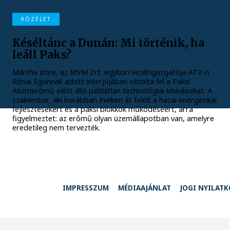
KÖZÉLET
Késéltánc a Dunán: Mi történik, ha
leáll Paks?
Mártha Imre, az MVM Zrt. egykori vezérigazgatója ATV-n
Rónai Egonnak adott interjújában vázolta fel a Paksi
Atomerőmű előtt álló példátlan technológiai kihívásokat. A
szakember, aki korábban éveken át felelt a hazai energetikai
fejlesztésekért és a paksi blokkok működéséért, arra
figyelmeztet: az erőmű olyan üzemállapotban van, amelyre
eredetileg nem tervezték.
IMPRESSZUM
MÉDIAAJÁNLAT
JOGI NYILAT