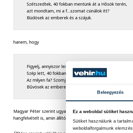
Szétszedtek, 40 fokban mentünk át a Hősök terén,
azt mondtam, mi a f…szomat csinálok itt?
Büdösek az emberek és a szájuk.
hanem, hogy
Figyelj, annyiszor leizzadtam ma, fogd meg az ingem,
Szép lett, 40 fokban mostam. Hősök vannak a téren.
Az milyen fa? Szomjas. Csak állunk itt?
Bűvösek az emberek és ez számít.
Beleegyezés
Magyar Péter szerint ugyanígy hamisították meg Rogán Anta
Ez a weboldal sütiket haszn
hangfelvételt is, amin állítólagosan saját EP-képviselőit neve
Sütiket használunk a tartal
weboldalforgalmunk elemzésé