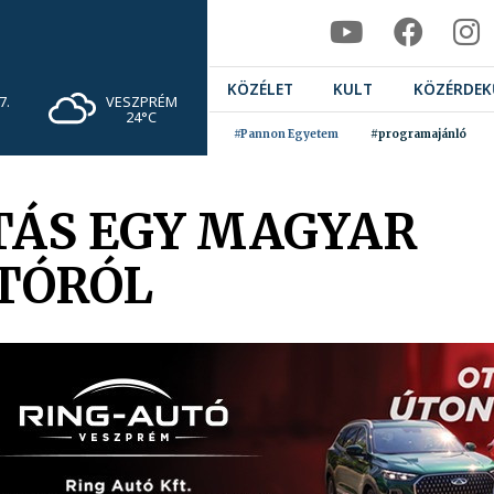
KÖZÉLET
KULT
KÖZÉRDEK
VESZPRÉM
7.
24°C
#Pannon Egyetem
#programajánló
TÁS EGY MAGYAR
TÓRÓL