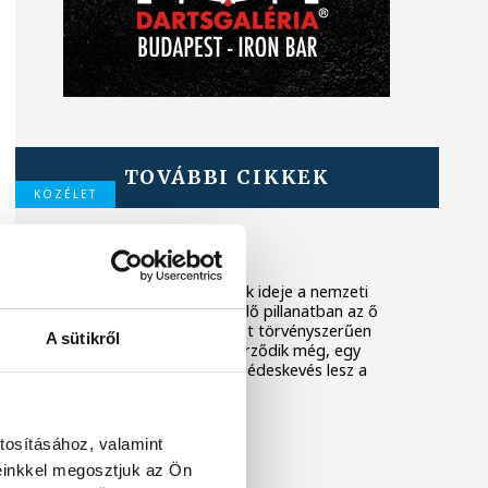
TOVÁBBI CIKKEK
KÖZÉLET
Fél év
Ez most nem a politikusok ideje a nemzeti
konzervatív oldalon. A kellő pillanatban az ő
szerepük is eljön, de most törvényszerűen
A sütikről
elindult, még ha nem is érződik még, egy
olyan folyamat, ami ellen édeskevés lesz a
„mocskosfidesz” rigmus.
tosításához, valamint
HÉTVEZÉR
einkkel megosztjuk az Ön