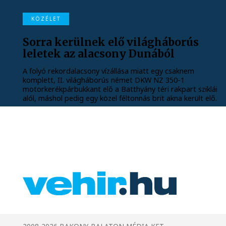
KÖZÉLET
Sorra kerülnek elő világháborús
leletek az alacsony Dunából
A folyó rekordalacsony vízállása miatt egy csaknem
komplett, II. világháborús német DKW NZ 350-1
motorkerékpárbukkant elő a Batthyány téri rakpart sziklái
alól, máshol pedig egy közel féltonnás brit akna került elő.