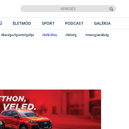
Ű
ÉLETMÓD
SPORT
PODCAST
GALÉRIA
#Európa Sportrégiója
#kék fény
#hőség
#energiaválság