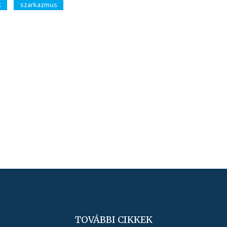
t
szarkazmus
TOVÁBBI CIKKEK