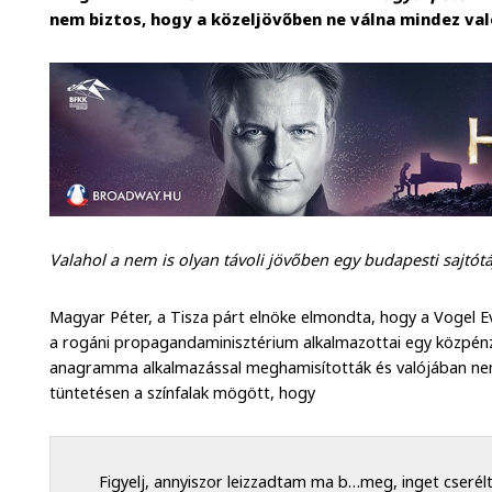
nem biztos, hogy a közeljövőben ne válna mindez va
Valahol a nem is olyan távoli jövőben egy budapesti sajtót
Magyar Péter, a Tisza párt elnöke elmondta, hogy a Vogel Evel
a rogáni propagandaminisztérium alkalmazottai egy közpénzb
anagramma alkalmazással meghamisították és valójában nem
tüntetésen a színfalak mögött, hogy
Figyelj, annyiszor leizzadtam ma b…meg, inget cserél