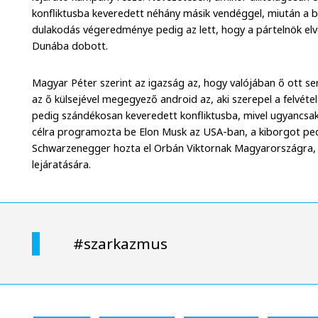
konfliktusba keveredett néhány másik vendéggel, miután a bi
dulakodás végeredménye pedig az lett, hogy a pártelnök elve
Dunába dobott.
Magyar Péter szerint az igazság az, hogy valójában ő ott se
az ő külsejével megegyező android az, aki szerepel a felvéte
pedig szándékosan keveredett konfliktusba, mivel ugyancsak
célra programozta be Elon Musk az USA-ban, a kiborgot pe
Schwarzenegger hozta el Orbán Viktornak Magyarországra, 
lejáratására.
#szarkazmus