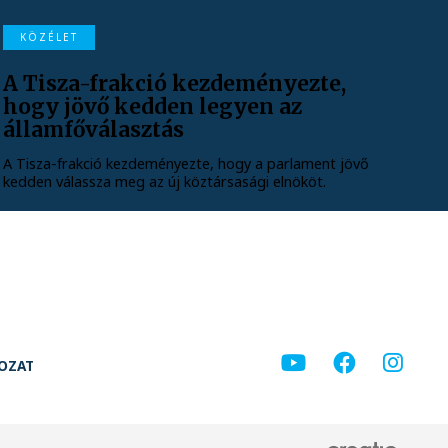
KÖZÉLET
A Tisza-frakció kezdeményezte,
hogy jövő kedden legyen az
államfőválasztás
A Tisza-frakció kezdeményezte, hogy a parlament jövő
kedden válassza meg az új köztársasági elnököt.
KOZAT