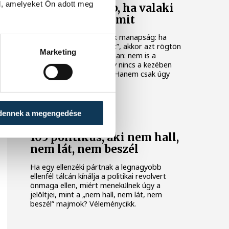
l, amelyeket Ön adott meg
Egyre feltűnőbb, ha valaki
nem csinál semmit
Van egy elég gyors reflex manapság: ha
valaki nem csinál „semmit”, akkor azt rögtön
Marketing
észrevesszük. Pontosabban: nem is a
semmit, hanem azt, hogy nincs a kezében
telefon vagy bármi más. Hanem csak úgy
van.
VÉLEMÉNYCIKK
dennek a megengedése
105 politikus, aki nem hall,
nem lát, nem beszél
Ha egy ellenzéki pártnak a legnagyobb
ellenfél tálcán kínálja a politikai revolvert
önmaga ellen, miért menekülnek úgy a
jelöltjei, mint a „nem hall, nem lát, nem
beszél” majmok? Véleménycikk.