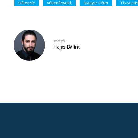
Hétvezér
véleménycikk
Magyar Péter
Tisza pár
SZERZŐ
Hajas Bálint