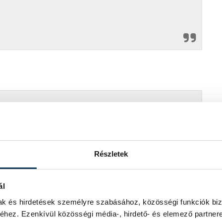
 cseréltem az előbb.
Részletek
l személyes utasítására azt a
ál
zi agyhalottnak a Tisza párt vezetője.
mak és hirdetések személyre szabásához, közösségi funkciók biz
hez. Ezenkívül közösségi média-, hirdető- és elemező partner