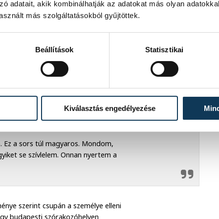
hogy
zó adatait, akik kombinálhatják az adatokat más olyan adatokka
sznált más szolgáltatásokból gyűjtöttek.
os-ügynök, és nem tud magyarul.
Beállítások
Statisztikai
náltál? Egyik se szimpi. Olyan
Kiválasztás engedélyezése
Min
. Ez a sors túl magyaros. Mondom,
gyiket se szívlelem. Onnan nyertem a
énye szerint csupán a személye elleni
 egy budapesti szórakozóhelyen