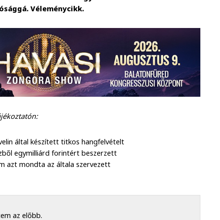
lósággá. Véleménycikk.
ájékoztatón:
in által készített titkos hangfelvételt
ől egymilliárd forintért beszerzett
 azt mondta az általa szervezett
tem az előbb.