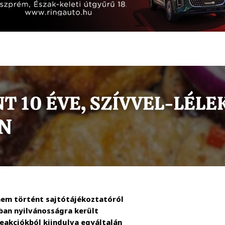
nem történt sajtótájékoztatóról
kban nyilvánosságra került
eakciókból kiindulva egyáltalán