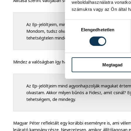
Állítása szerint valójában sosem hangzott el a szájából az, 
weboldalhasználatra vonatko
számukra vagy az Ön által ha
Hozzájárulás kiválasztása
Az Ep-jelöltjeim, mind agyhalottak. Értem, hogy Sor
Elengedhetetlen
Mondom, tudsz olvasni? Akkor mi a büdös faszomat csi
tehetségtelen mindegyik.
Mindez a valóságban így hangzott Magyar Péter szerint:
Megtagad
Az Ep-jelöltjeim mind agyonhajszolják magukat értem
olvastam. Akkor milyen bűnös a Fidesz, amit csinál? E
tehetségem, de mindegy.
Magyar Péter reflektált egy korábbi eseményre is, ami vélem
lejárató kampány része. Nevezetesen, amikor állítólagosan