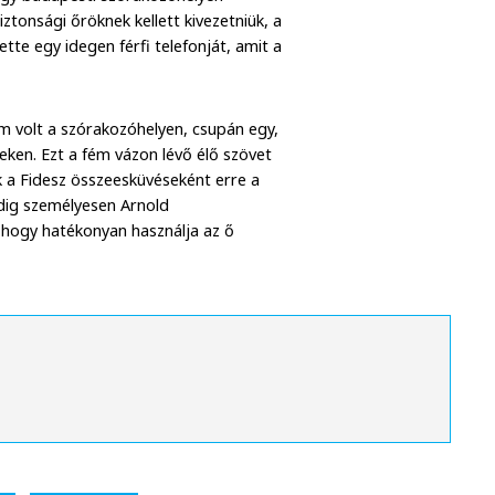
ztonsági őröknek kellett kivezetniük, a
tte egy idegen férfi telefonját, amit a
m volt a szórakozóhelyen, csupán egy,
leken. Ezt a fém vázon lévő élő szövet
 a Fidesz összeesküvéseként erre a
dig személyesen Arnold
hogy hatékonyan használja az ő