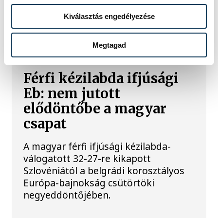
Kiválasztás engedélyezése
TOVÁBBI CIKKEK
KÉZILABDA
Megtagad
Férfi kézilabda ifjúsági
Eb: nem jutott
elődöntőbe a magyar
csapat
A magyar férfi ifjúsági kézilabda-
válogatott 32-27-re kikapott
Szlovéniától a belgrádi korosztályos
Európa-bajnokság csütörtöki
negyeddöntőjében.