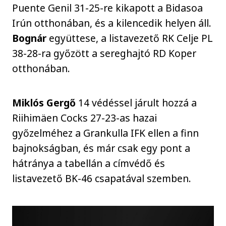
Puente Genil 31-25-re kikapott a Bidasoa
Irún otthonában, és a kilencedik helyen áll.
Bognár
együttese, a listavezető RK Celje PL
38-28-ra győzött a sereghajtó RD Koper
otthonában.
Miklós Gergő
14 védéssel járult hozzá a
Riihimäen Cocks 27-23-as hazai
győzelméhez a Grankulla IFK ellen a finn
bajnokságban, és már csak egy pont a
hátránya a tabellán a címvédő és
listavezető BK-46 csapatával szemben.