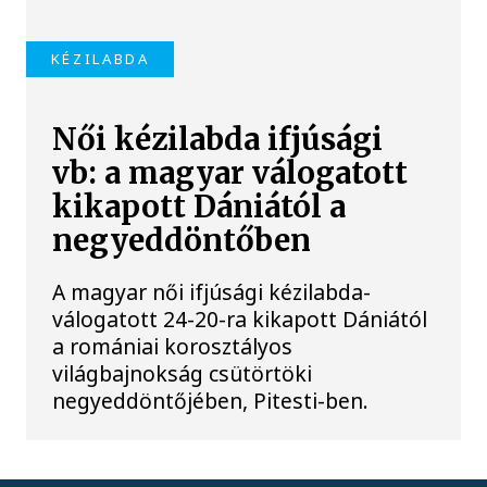
KÉZILABDA
Női kézilabda ifjúsági
vb: a magyar válogatott
kikapott Dániától a
negyeddöntőben
A magyar női ifjúsági kézilabda-
válogatott 24-20-ra kikapott Dániától
a romániai korosztályos
világbajnokság csütörtöki
negyeddöntőjében, Pitesti-ben.