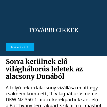
TOVÁBBI CIKKEK
KÖZÉLET
Sorra kerülnek elő
világháborús leletek az
alacsony Dunából
A folyó rekordalacsony vízállása miatt egy
csaknem komplett, II. világháborús német
DKW NZ 350-1 motorkerékpárbukkant elő
a Batthyány téri rakpart sziklái alól, máshol