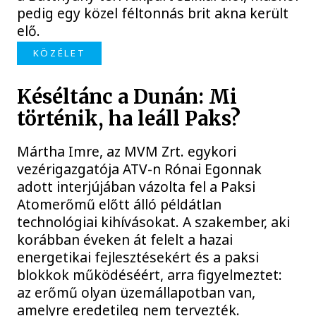
pedig egy közel féltonnás brit akna került
elő.
KÖZÉLET
Késéltánc a Dunán: Mi
történik, ha leáll Paks?
Mártha Imre, az MVM Zrt. egykori
vezérigazgatója ATV-n Rónai Egonnak
adott interjújában vázolta fel a Paksi
Atomerőmű előtt álló példátlan
technológiai kihívásokat. A szakember, aki
korábban éveken át felelt a hazai
energetikai fejlesztésekért és a paksi
blokkok működéséért, arra figyelmeztet:
az erőmű olyan üzemállapotban van,
amelyre eredetileg nem tervezték.