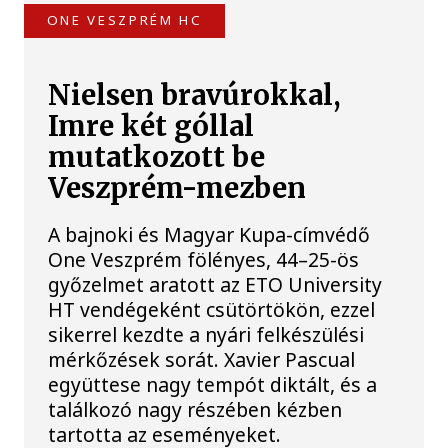
ONE VESZPRÉM HC
Nielsen bravúrokkal,
Imre két góllal
mutatkozott be
Veszprém-mezben
A bajnoki és Magyar Kupa-címvédő
One Veszprém fölényes, 44–25-ös
győzelmet aratott az ETO University
HT vendégeként csütörtökön, ezzel
sikerrel kezdte a nyári felkészülési
mérkőzések sorát. Xavier Pascual
együttese nagy tempót diktált, és a
találkozó nagy részében kézben
tartotta az eseményeket.