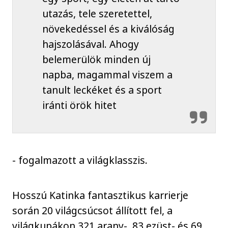
utazás, tele szeretettel,
növekedéssel és a kiválóság
hajszolásával. Ahogy
belemerülök minden új
napba, magammal viszem a
tanult leckéket és a sport
iránti örök hitet
- fogalmazott a világklasszis.
Hosszú Katinka fantasztikus karrierje
során 20 világcsúcsot állított fel, a
világkupákon 321 arany-, 83 ezüst- és 69