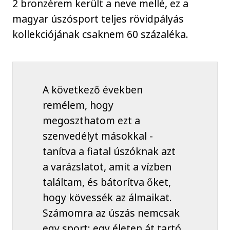
2 bronzérem került a neve mellé, ez a
magyar úszósport teljes rövidpályás
kollekciójának csaknem 60 százaléka.
A következő években
remélem, hogy
megoszthatom ezt a
szenvedélyt másokkal -
tanítva a fiatal úszóknak azt
a varázslatot, amit a vízben
találtam, és bátorítva őket,
hogy kövessék az álmaikat.
Számomra az úszás nemcsak
egy sport; egy életen át tartó