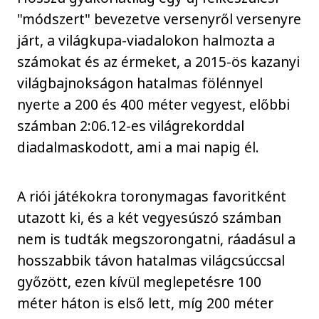
"módszert" bevezetve versenyről versenyre
járt, a világkupa-viadalokon halmozta a
számokat és az érmeket, a 2015-ös kazanyi
világbajnokságon hatalmas fölénnyel
nyerte a 200 és 400 méter vegyest, előbbi
számban 2:06.12-es világrekorddal
diadalmaskodott, ami a mai napig él.
A riói játékokra toronymagas favoritként
utazott ki, és a két vegyesúszó számban
nem is tudták megszorongatni, ráadásul a
hosszabbik távon hatalmas világcsúccsal
győzött, ezen kívül meglepetésre 100
méter háton is első lett, míg 200 méter