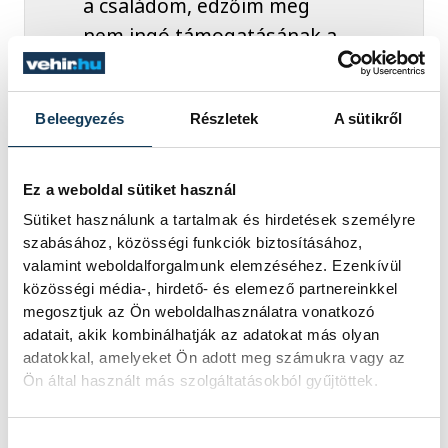
a családom, edzőim meg
nem ingó támogatásának a
tükröződése is. Sose felejtem
a verseny izgalmát - az
Beleegyezés
Részletek
A sütikről
adrenalinszintem, ahogy a
rajtkövön álltam, a világ
elhalványult, csak a
Ez a weboldal sütiket használ
szívverésem hangja és a
Sütiket használunk a tartalmak és hirdetések személyre
verseny ígérete maradt
szabásához, közösségi funkciók biztosításához,
valamint weboldalforgalmunk elemzéséhez. Ezenkívül
közösségi média-, hirdető- és elemező partnereinkkel
megosztjuk az Ön weboldalhasználatra vonatkozó
adatait, akik kombinálhatják az adatokat más olyan
- fogalmazott Hosszú, aki kiemelte, az
adatokkal, amelyeket Ön adott meg számukra vagy az
úszás megtanította a kitartásra a
Ön által használt más szolgáltatásokból gyűjtöttek.
nehézségekkel szemben, a fegyelem
fontosságára és a csapatmunka
Hozzájárulás kiválasztása