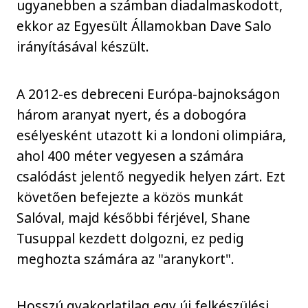
ugyanebben a számban diadalmaskodott,
ekkor az Egyesült Államokban Dave Salo
irányításával készült.
A 2012-es debreceni Európa-bajnokságon
három aranyat nyert, és a dobogóra
esélyesként utazott ki a londoni olimpiára,
ahol 400 méter vegyesen a számára
csalódást jelentő negyedik helyen zárt. Ezt
követően befejezte a közös munkát
Salóval, majd későbbi férjével, Shane
Tusuppal kezdett dolgozni, ez pedig
meghozta számára az "aranykort".
Hosszú gyakorlatilag egy új felkészülési