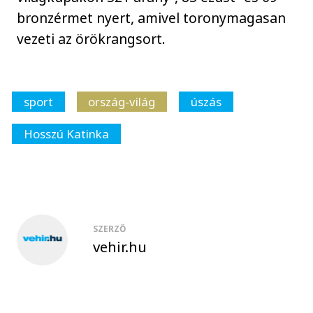
bronzérmet nyert, amivel toronymagasan
vezeti az örökrangsort.
sport
ország-világ
úszás
Hosszú Katinka
SZERZŐ
vehir.hu