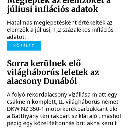
Meglepték az elemzőket a
júliusi inflációs adatok
Hatalmas meglepetésként értékelték az
elemzők a júliusi, 1,2 százalékos inflációs
adatot.
KÖZÉLET
Sorra kerülnek elő
világháborús leletek az
alacsony Dunából
A folyó rekordalacsony vízállása miatt egy
csaknem komplett, II. világháborús német
DKW NZ 350-1 motorkerékpárbukkant elő
a Batthyány téri rakpart sziklái alól, máshol
pedig egy közel féltonnás brit akna került