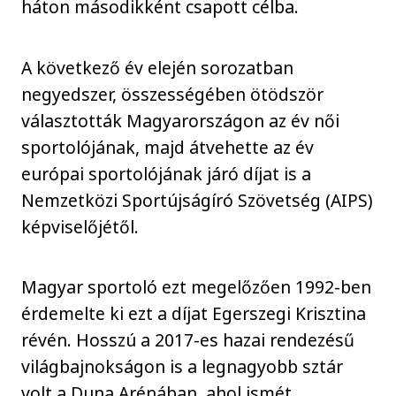
háton másodikként csapott célba.
A következő év elején sorozatban
negyedszer, összességében ötödször
választották Magyarországon az év női
sportolójának, majd átvehette az év
európai sportolójának járó díjat is a
Nemzetközi Sportújságíró Szövetség (AIPS)
képviselőjétől.
Magyar sportoló ezt megelőzően 1992-ben
érdemelte ki ezt a díjat Egerszegi Krisztina
révén. Hosszú a 2017-es hazai rendezésű
világbajnokságon is a legnagyobb sztár
volt a Duna Arénában, ahol ismét