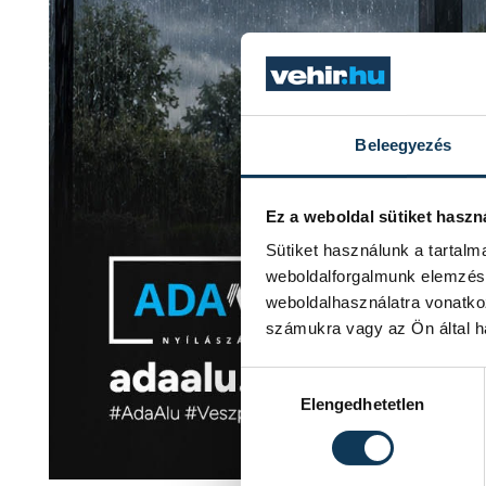
Beleegyezés
Ez a weboldal sütiket haszn
Sütiket használunk a tartal
weboldalforgalmunk elemzésé
weboldalhasználatra vonatko
számukra vagy az Ön által ha
Hozzájárulás kiválasztása
Elengedhetetlen