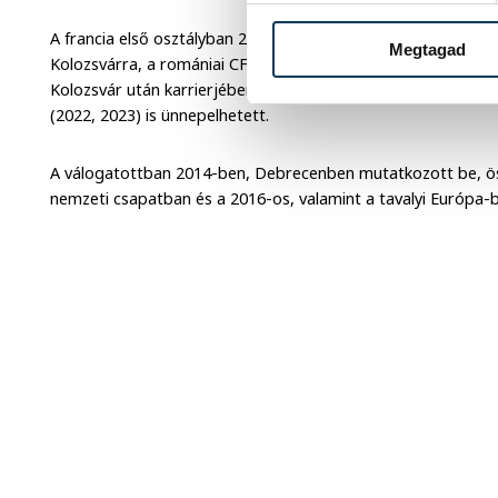
A francia első osztályban 22 mérkőzésen lépett pályára, ját
Megtagad
Kolozsvárra, a romániai CFR Clujhoz igazolt és a 2018/2019
Kolozsvár után karrierjében az Omonia Nicosia következett. 
(2022, 2023) is ünnepelhetett.
A válogatottban 2014-ben, Debrecenben mutatkozott be, ös
nemzeti csapatban és a 2016-os, valamint a tavalyi Európa-b