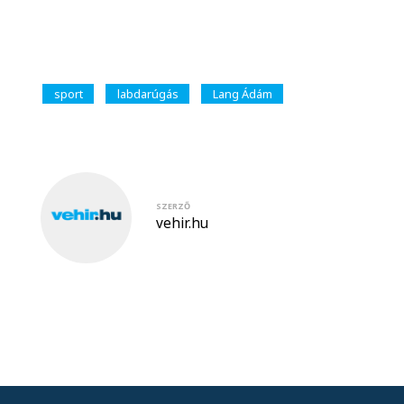
sport
labdarúgás
Lang Ádám
SZERZŐ
vehir.hu