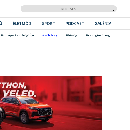
Ű
ÉLETMÓD
SPORT
PODCAST
GALÉRIA
#Európa Sportrégiója
#kék fény
#hőség
#energiaválság