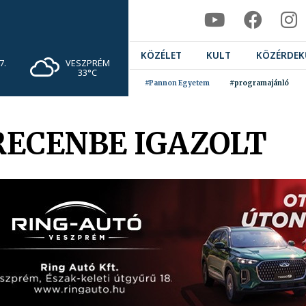
KÖZÉLET
KULT
KÖZÉRDEK
VESZPRÉM
7.
33°C
#Pannon Egyetem
#programajánló
ECENBE IGAZOLT