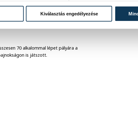
szott a Nancyban is, ahonnan
Kiválasztás engedélyezése
Min
-es idényben román bajnokságot nyert.
Cipruson bajnoki (2021) és kupadiadalt
szesen 70 alkalommal lépet pályára a
ajnokságon is játszott.