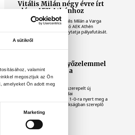
Vitális Milán négy évre írt
alá az AEK Athénhoz
A magyar válogatott Vitális Milán a Varga
Barnabást is foglalkoztató AEK Athén
labdarúgócsapatában folytatja pályafutását.
A sütikről
LABDARÚGÁS
Gulácsi Péter győzelemmel
tosításához, valamint
mutatkozott be a
Villarrealban
einkkel megosztjuk az Ön
l, amelyeket Ön adott meg
Gulácsi Péter kezdőként szerepelt új
csapata, a Villarreal szerdai
edzőmérkőzésén, melyet 1-0-ra nyert meg a
spanyol labdarúgó-bajnokságban szereplő
együttes.
Marketing