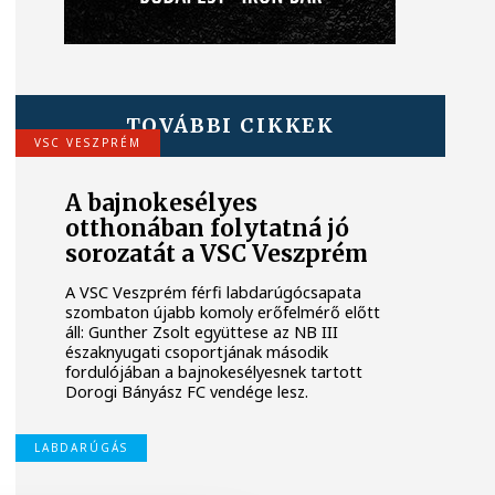
TOVÁBBI CIKKEK
VSC VESZPRÉM
A bajnokesélyes
otthonában folytatná jó
sorozatát a VSC Veszprém
A VSC Veszprém férfi labdarúgócsapata
szombaton újabb komoly erőfelmérő előtt
áll: Gunther Zsolt együttese az NB III
északnyugati csoportjának második
fordulójában a bajnokesélyesnek tartott
Dorogi Bányász FC vendége lesz.
LABDARÚGÁS