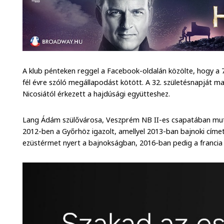
A klub pénteken reggel a Facebook-oldalán közölte, hogy a 
fél évre szóló megállapodást kötött. A 32. születésnapját m
Nicosiától érkezett a hajdúsági együtteshez.
Lang Ádám szülővárosa, Veszprém NB II-es csapatában muta
2012-ben a Győrhöz igazolt, amellyel 2013-ban bajnoki címe
ezüstérmet nyert a bajnokságban, 2016-ban pedig a francia 