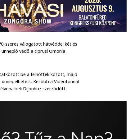
70-szeres válogatott hátvéddel két és
a ünneplő védő a ciprusi Omonia
tkozott be a felnőttek között, majd
t ünnepelhetett. Később a Videotonnal
élvonalbeli Dijonhoz szerződött.