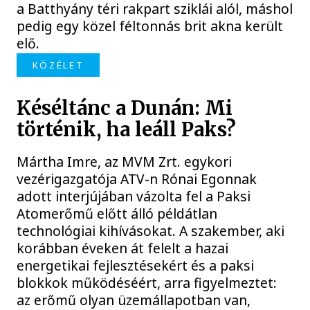
a Batthyány téri rakpart sziklái alól, máshol
pedig egy közel féltonnás brit akna került
elő.
KÖZÉLET
Késéltánc a Dunán: Mi
történik, ha leáll Paks?
Mártha Imre, az MVM Zrt. egykori
vezérigazgatója ATV-n Rónai Egonnak
adott interjújában vázolta fel a Paksi
Atomerőmű előtt álló példátlan
technológiai kihívásokat. A szakember, aki
korábban éveken át felelt a hazai
energetikai fejlesztésekért és a paksi
blokkok működéséért, arra figyelmeztet:
az erőmű olyan üzemállapotban van,