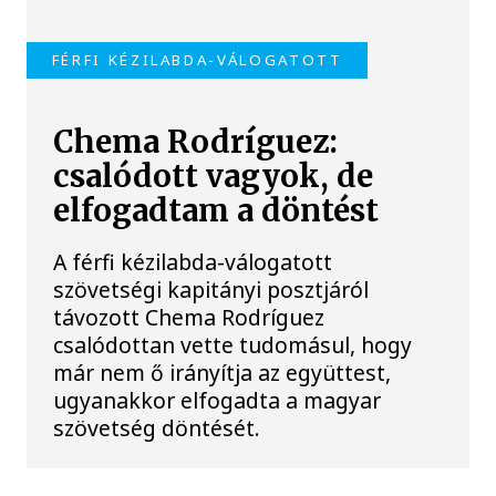
FÉRFI KÉZILABDA-VÁLOGATOTT
Chema Rodríguez:
csalódott vagyok, de
elfogadtam a döntést
A férfi kézilabda-válogatott
szövetségi kapitányi posztjáról
távozott Chema Rodríguez
csalódottan vette tudomásul, hogy
már nem ő irányítja az együttest,
ugyanakkor elfogadta a magyar
szövetség döntését.