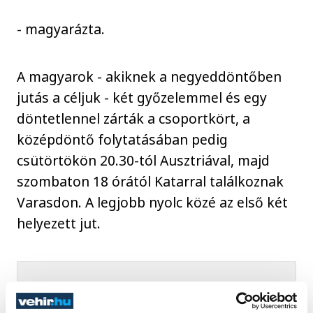
- magyarázta.
A magyarok - akiknek a negyeddöntőben
jutás a céljuk - két győzelemmel és egy
döntetlennel zárták a csoportkört, a
középdöntő folytatásában pedig
csütörtökön 20.30-tól Ausztriával, majd
szombaton 18 órától Katarral találkoznak
Varasdon. A legjobb nyolc közé az első két
helyezett jut.
Kellemetlen volt a tegnapi