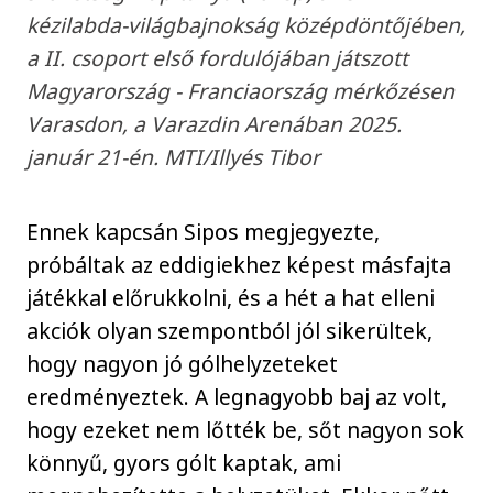
kézilabda-világbajnokság középdöntőjében,
a II. csoport első fordulójában játszott
Magyarország - Franciaország mérkőzésen
Varasdon, a Varazdin Arenában 2025.
január 21-én. MTI/Illyés Tibor
Ennek kapcsán Sipos megjegyezte,
próbáltak az eddigiekhez képest másfajta
játékkal előrukkolni, és a hét a hat elleni
akciók olyan szempontból jól sikerültek,
hogy nagyon jó gólhelyzeteket
eredményeztek. A legnagyobb baj az volt,
hogy ezeket nem lőtték be, sőt nagyon sok
könnyű, gyors gólt kaptak, ami