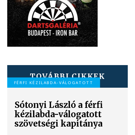
TOVÁBBI CIKKEK
FÉRFI KÉZILABDA-VÁLOGATOTT
Sótonyi László a férfi
kézilabda-válogatott
szövetségi kapitánya