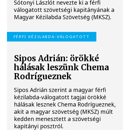
Sótonyi Lászlót nevezte ki a férfi
válogatott szövetségi kapitányának a
Magyar Kézilabda Szövetség (MKSZ).
FÉRFI KÉZILABDA-VÁLOGATOTT
Sipos Adrián: örökké
hálásak leszünk Chema
Rodrígueznek
Sipos Adrián szerint a magyar férfi
kézilabda-válogatott tagjai örökké
hálásak lesznek Chema Rodrígueznek,
akit a magyar szövetség (MKSZ) múlt
kedden menesztett a szövetségi
kapitányi posztról.