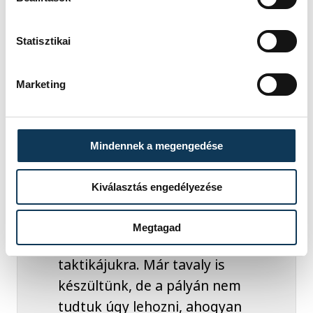
Az osztrákok elleni találkozó
kulcsfontosságú lesz a továbbjutás
Statisztikai
szempontjából. A két együttes legutóbb
tavaly Kölnben, az Európa-bajnokság
Marketing
középdöntőjében találkozott egymással,
akkor a létszámfölényes támadójátékot
alkalmazó Ausztria 30-29-re nyert.
Mindennek a megengedése
Kiválasztás engedélyezése
Biztosan fel fogunk készülni
Megtagad
a hét a hat elleni
taktikájukra. Már tavaly is
készültünk, de a pályán nem
tudtuk úgy lehozni, ahogyan