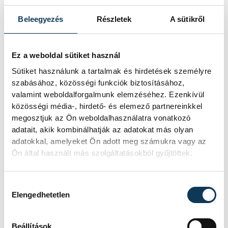
mérkőzés számunkra, és
ilyenkor egy kicsit nehezebb
Beleegyezés
Részletek
A sütikről
visszakapaszkodnia az
embernek. Mindenkinek
Ez a weboldal sütiket használ
minél hamarabb rendbe kell
Sütiket használunk a tartalmak és hirdetések személyre
tennie a gondolatait, és úgy
szabásához, közösségi funkciók biztosításához,
kell játszanunk, ahogyan a
valamint weboldalforgalmunk elemzéséhez. Ezenkívül
közösségi média-, hirdető- és elemező partnereinkkel
korábbi mérkőzéseken.
megosztjuk az Ön weboldalhasználatra vonatkozó
Vagyunk annyira profi
adatait, akik kombinálhatják az adatokat más olyan
játékosok, hogy félre tudjuk
adatokkal, amelyeket Ön adott meg számukra vagy az
Ön által használt más szolgáltatásokból gyűjtöttek.
tenni a tegnap történteket,
és jó képet tudunk mutatni a
Hozzájárulás kiválasztása
holnapi meccsen.
Elengedhetetlen
Beállítások