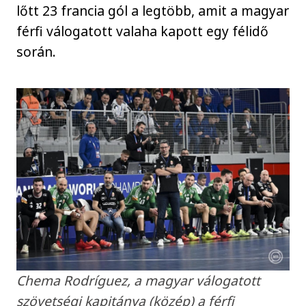
lőtt 23 francia gól a legtöbb, amit a magyar
férfi válogatott valaha kapott egy félidő
során.
Chema Rodríguez, a magyar válogatott
szövetségi kapitánya (közép) a férfi