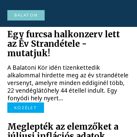
BALATON
Egy furcsa halkonzerv lett
az Év Strandétele -
mutatjuk!
A Balatoni Kör idén tizenkettedik
alkalommal hirdette meg az év strandétele
versenyt, amelyre minden eddiginél több,
22 vendéglátóhely 44 étellel indult. Egy
fonyódi hely nyert...
KÖZÉLET
Meglepték az elemzőket a
júliusi inflációs adatok