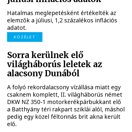
Hatalmas meglepetésként értékelték az
elemzők a júliusi, 1,2 százalékos inflációs
adatot.
KÖZÉLET
Sorra kerülnek elő
világháborús leletek az
alacsony Dunából
A folyó rekordalacsony vízállása miatt egy
csaknem komplett, II. világháborús német
DKW NZ 350-1 motorkerékpárbukkant elő
a Batthyány téri rakpart sziklái alól, máshol
pedig egy közel féltonnás brit akna került
elő.