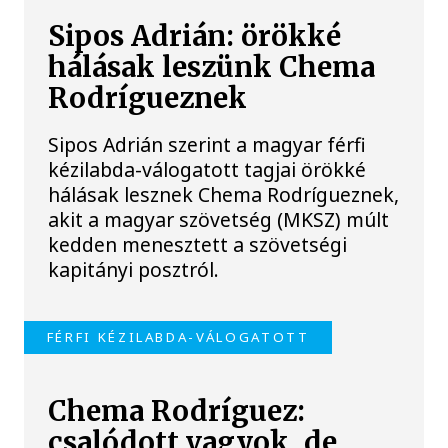
Sipos Adrián: örökké
hálásak leszünk Chema
Rodrígueznek
Sipos Adrián szerint a magyar férfi
kézilabda-válogatott tagjai örökké
hálásak lesznek Chema Rodrígueznek,
akit a magyar szövetség (MKSZ) múlt
kedden menesztett a szövetségi
kapitányi posztról.
FÉRFI KÉZILABDA-VÁLOGATOTT
Chema Rodríguez:
csalódott vagyok, de