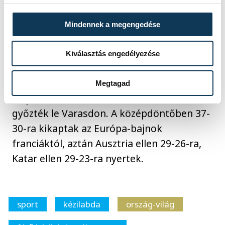
úgy reagált volna, hogy ez egy jó meccs, a
játékosok elbírták a nyomást, "de a vége
Mindennek a megengedése
sajnos nem alakult jól, nagyon sajnálom".
Kiválasztás engedélyezése
A magyarok a csoportkörben 27-27-es
döntetlent játszottak Észak-Macedóniával,
Megtagad
majd Guineát 35-18-ra, Hollandiát 36-32-re
győzték le Varasdon. A középdöntőben 37-
30-ra kikaptak az Európa-bajnok
franciáktól, aztán Ausztria ellen 29-26-ra,
Katar ellen 29-23-ra nyertek.
sport
kézilabda
ország-világ