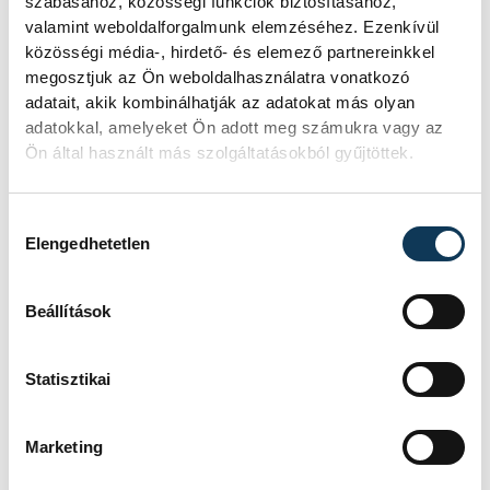
szabásához, közösségi funkciók biztosításához,
Jó lett volna élni ezzel a
valamint weboldalforgalmunk elemzéséhez. Ezenkívül
lehetőséggel
közösségi média-, hirdető- és elemező partnereinkkel
megosztjuk az Ön weboldalhasználatra vonatkozó
adatait, akik kombinálhatják az adatokat más olyan
adatokkal, amelyeket Ön adott meg számukra vagy az
Ön által használt más szolgáltatásokból gyűjtöttek.
- nyilatkozta az MTI-nek a játékosként
kétszeres olimpiai negyedik helyezett
balátlövő.
Hozzájárulás kiválasztása
Elengedhetetlen
Hozzátette, az elmúlt két hétben lejátszott
Beállítások
hét mérkőzésre büszkék lehetnek, a
játékosok mindent beleadtak. Elismerte:
Statisztikai
ha egy nappal a mérkőzés előtt valaki azt
mondja neki, hogy másfél perccel a vége
Marketing
előtt egy góllal vezetnek a magyarok, arra