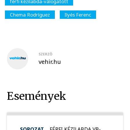
férfi kézilabda-válogatott
Chema Rodríguez
Ilyés Ferenc
SZERZŐ
vehir.hu
Események
SOROZAT
FÉRFI KÉZILABDA VB-