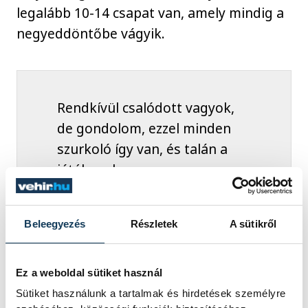
legalább 10-14 csapat van, amely mindig a
negyeddöntőbe vágyik.
Rendkívül csalódott vagyok,
de gondolom, ezzel minden
szurkoló így van, és talán a
játékosok a
legcsalódottabbak. Jó dolog,
hogy a legjobb nyolc között
Beleegyezés
Részletek
A sütikről
vagyunk, de nem lehet tudni,
mikor adódik legközelebb
ilyen csoport, ilyen ág, és
Ez a weboldal sütiket használ
ilyen negyeddöntős ellenfél.
Sütiket használunk a tartalmak és hirdetések személyre