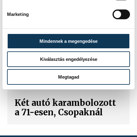
Marketing
KÉK FÉNY
Három autó
Mindennek a megengedése
karambolozott a
Balatonnál
Kiválasztás engedélyezése
Megtagad
KÉK FÉNY
Két autó karambolozott
a 71-esen, Csopaknál