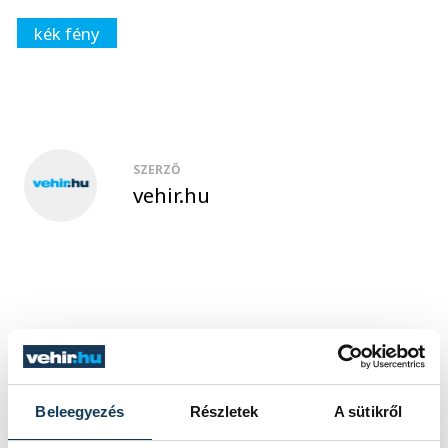
kék fény
SZERZŐ
vehir.hu
TOVÁBBI CIKKEK
Beleegyezés
Részletek
A sütikről
KÉK FÉNY