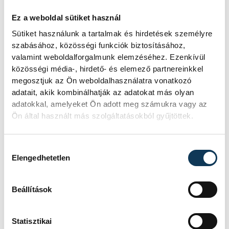
Ez a weboldal sütiket használ
Mentősöket támadtak
Sütiket használunk a tartalmak és hirdetések személyre
meg egy erdélyi faluban
szabásához, közösségi funkciók biztosításához,
valamint weboldalforgalmunk elemzéséhez. Ezenkívül
szervkereskedőkről
közösségi média-, hirdető- és elemező partnereinkkel
terjesztett rémhírek
megosztjuk az Ön weboldalhasználatra vonatkozó
hatására
adatait, akik kombinálhatják az adatokat más olyan
adatokkal, amelyeket Ön adott meg számukra vagy az
Ön által használt más szolgáltatásokból gyűjtöttek.
Kövekkel, botokkal és fejszékkel
támadtak az erdélyi Récekeresztúron
(Recea-Cristur) feldühödött falusiak
Hozzájárulás kiválasztása
egy mentőautóra az úgynevezett
Elengedhetetlen
"fekete mentőről" szóló rémhírek
hatására, súlyos szemsérülést okozva
Beállítások
a jármű vezetőjének - közölte a
bukaresti egészségügyi minisztérium
vasárnap.
Statisztikai