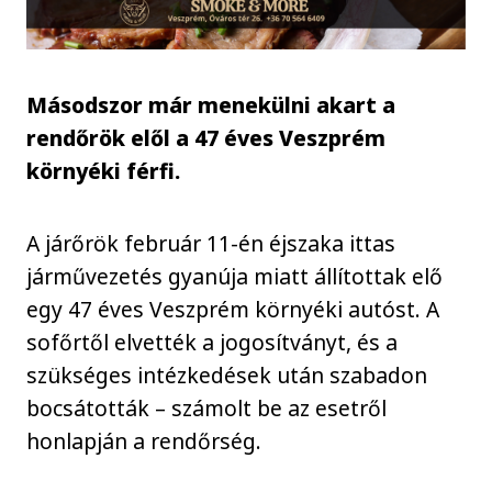
Másodszor már menekülni akart a
rendőrök elől a 47 éves Veszprém
környéki férfi.
A járőrök február 11-én éjszaka ittas
járművezetés gyanúja miatt állítottak elő
egy 47 éves Veszprém környéki autóst. A
sofőrtől elvették a jogosítványt, és a
szükséges intézkedések után szabadon
bocsátották – számolt be az esetről
honlapján a rendőrség.