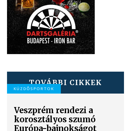
TOVÁBBI CIKKEK
KÜZDŐSPORTOK
Veszprém rendezi a
korosztályos szumó
Európa-bajnokságot