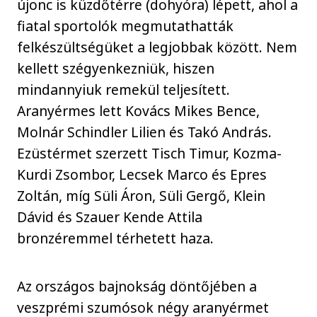
újonc is küzdőtérre (dohyóra) lépett, ahol a
fiatal sportolók megmutathatták
felkészültségüket a legjobbak között. Nem
kellett szégyenkezniük, hiszen
mindannyiuk remekül teljesített.
Aranyérmes lett Kovács Mikes Bence,
Molnár Schindler Lilien és Takó András.
Ezüstérmet szerzett Tisch Timur, Kozma-
Kurdi Zsombor, Lecsek Marco és Epres
Zoltán, míg Süli Áron, Süli Gergő, Klein
Dávid és Szauer Kende Attila
bronzéremmel térhetett haza.
Az országos bajnokság döntőjében a
veszprémi szumósok négy aranyérmet