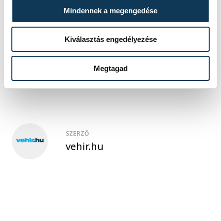
Mindennek a megengedése
Kiválasztás engedélyezése
sport
küzdősportok
Centrum SE
szumó
Janku Ferenc
Megtagad
SZERZŐ
vehir.hu