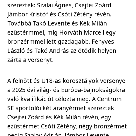
szereztek: Szalai Ágnes, Csejtei Zoárd,
Jámbor Kristóf és Csóti Zétény révén.
Továbbá Takó Levente és Kék Milán
ezüstérmmel, míg Horváth Marcell egy
bronzérmmel lett gazdagabb. Fenyves
László és Takó András az ötödik helyen
zárta a versenyt.
A felnőtt és U18-as korosztályok versenye
a 2025 évi világ- és Európa-bajnokságokra
való kvalifikációt célozta meg. A Centrum
SE sportolói két aranyérmet szereztek
Csejtei Zoárd és Kék Milán révén, egy
ezüstérmet Csóti Zétény, négy bronzérmet
pedig Szalay Adrián, Jámbor Levente,