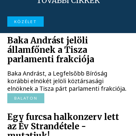
TOVÁBBI CIKKEK
KÖZÉLET
Baka Andrást jelöli
államfőnek a Tisza
parlamenti frakciója
Baka Andrást, a Legfelsőbb Bíróság
korábbi elnökét jelöli köztársasági
elnöknek a Tisza párt parlamenti frakciója.
BALATON
Egy furcsa halkonzerv lett
az Év Strandétele -
mutatjuk!