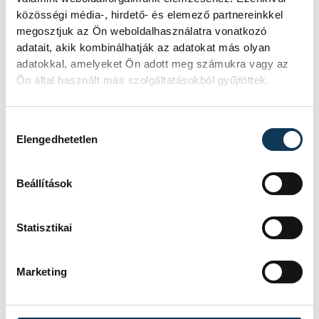
közösségi média-, hirdető- és elemező partnereinkkel
válogatottságért Centrumos
megosztjuk az Ön weboldalhasználatra vonatkozó
versenyző, azonban a
adatait, akik kombinálhatják az adatokat más olyan
korosztályváltások miatt,
adatokkal, amelyeket Ön adott meg számukra vagy az
Ön által használt más szolgáltatásokból gyűjtöttek.
reálisan 8-10 fő az, aki nagy
eséllyel kerülhet a keretbe
Hozzájárulás kiválasztása
Elengedhetetlen
– fogalmazott a szakvezető.
Beállítások
Statisztikai
A veszprémi szumósok nyolcéves kortól a
felnőtt korosztályig továbbra is várják a
sportág iránt érdeklődőket a Cholnoky
Marketing
Iskola melletti edzőteremben hétfőn,
szerdán és pénteken 16 órától.