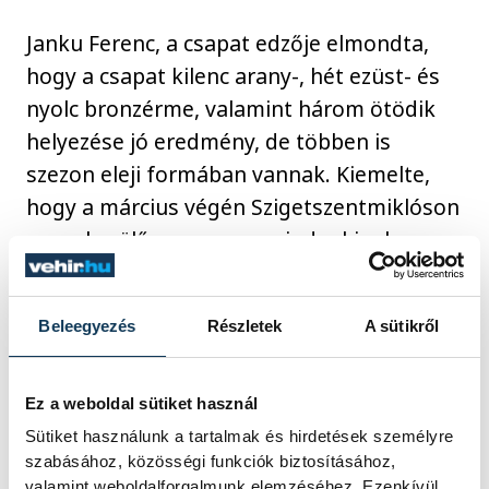
Janku Ferenc, a csapat edzője elmondta,
hogy a csapat kilenc arany-, hét ezüst- és
nyolc bronzérme, valamint három ötödik
helyezése jó eredmény, de többen is
szezon eleji formában vannak. Kiemelte,
hogy a március végén Szigetszentmiklóson
sorra kerülő versenyre, mindenkinek a
legjobb formáját kell hoznia.
Beleegyezés
Részletek
A sütikről
Nagy tétje lesz, hiszen itt fog
Ez a weboldal sütiket használ
eldőlni a világversenyekre
Sütiket használunk a tartalmak és hirdetések személyre
való kijutás. Jelenleg 15
szabásához, közösségi funkciók biztosításához,
pozícióban indulhat harcba a
valamint weboldalforgalmunk elemzéséhez. Ezenkívül