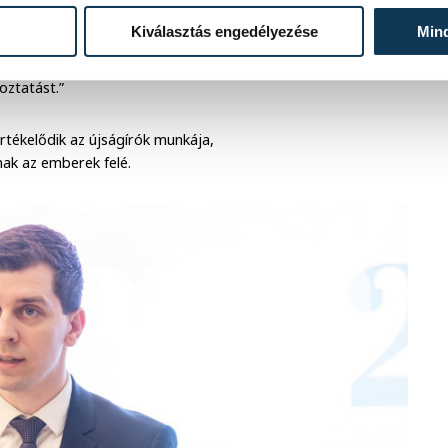
Kiválasztás engedélyezése
Min
osa, ami lehetőséget ad arra, hogy
segít az olvasónak a világ
oztatást.”
értékelődik az újságírók munkája,
ak az emberek felé.