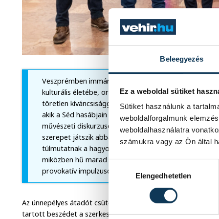
Beleegyezés
Veszprémben immáron tíz éve szerkesztik a kritikai f
Ez a weboldal sütiket haszn
kulturális életébe, orientációs ponttá vált, köszönhet
töretlen kíváncsisággal, empátiával és igényességgel v
Sütiket használunk a tartal
akik a Séd hasábjain publikálnak, nemcsak művészi kval
weboldalforgalmunk elemzésé
művészeti diskurzusok iránti elköteleződésük miatt is 
weboldalhasználatra vonatko
szerepet játszik abban, hogy olyan irodalmi és filozófi
számukra vagy az Ön által ha
túlmutatnak a hagyományos irodalomkritikán. A folyóir
miközben hű marad a kritikai gondolkodás klasszikus 
Hozzájárulás kiválasztása
provokatív impulzusokat adni – áll a laudációban.
Elengedhetetlen
Az ünnepélyes átadót csütörtök este a CODE-ban tartották
tartott beszédet a szerkesztőség tagjai és a többi veszprémi