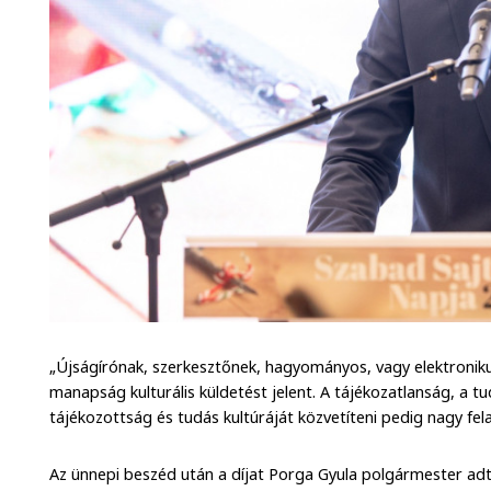
„Újságírónak, szerkesztőnek, hagyományos, vagy elektroni
manapság kulturális küldetést jelent. A tájékozatlanság, a 
tájékozottság és tudás kultúráját közvetíteni pedig nagy fe
Az ünnepi beszéd után a díjat Porga Gyula polgármester adt