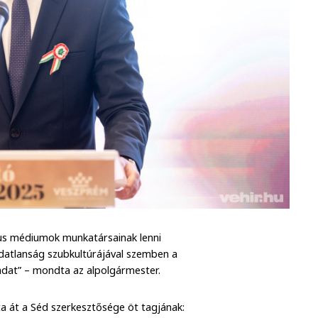
kus médiumok munkatársainak lenni
tudatlanság szubkultúrájával szemben a
ladat” – mondta az alpolgármester.
a át a Séd szerkesztősége öt tagjának: