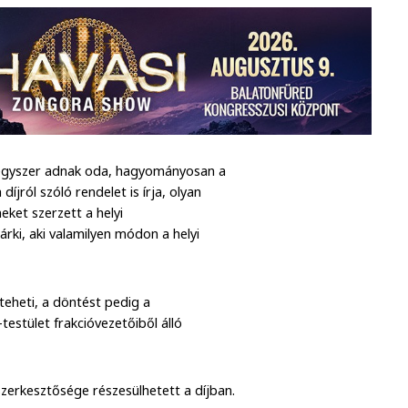
n egyszer adnak oda, hagyományosan a
jról szóló rendelet is írja, olyan
ket szerzett a helyi
árki, aki valamilyen módon a helyi
eheti, a döntést pedig a
estület frakcióvezetőiből álló
szerkesztősége részesülhetett a díjban.