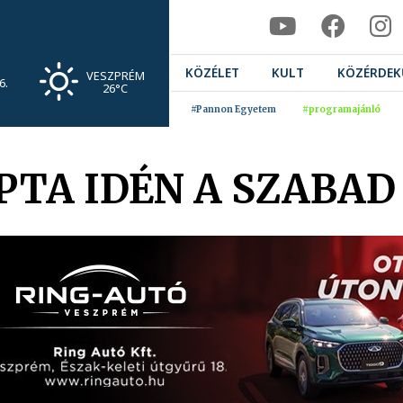
KÖZÉLET
KULT
KÖZÉRDEK
VESZPRÉM
6.
26°C
#Pannon Egyetem
#programajánló
PTA IDÉN A SZABAD 