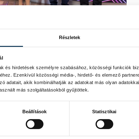
Részletek
olyóiratot. Beágyazódott Veszprém
ál
ően annak a szerzői gárdának, amely
égzi munkáját. A szerzők és kritikusok,
mak és hirdetések személyre szabásához, közösségi funkciók biz
itásaik révén, hanem a közéleti és
hez. Ezenkívül közösségi média-, hirdető- és elemező partner
figyelemre méltók. A folyóirat sajátos
zó adatait, akik kombinálhatják az adatokat más olyan adatokka
ai kérdéseket is felvet, amelyek messze
sznált más szolgáltatásokból gyűjtöttek.
at különlegessége abban rejlik, hogy
hagyományaihoz, mindig képes friss és
Beállítások
Statisztikai
, ahol Varga Tamás alpolgármester
 újságíró előtt.