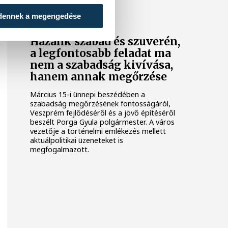
NEMZETI ÜNNEP
dennek a megengedése
Hazánk szabad és szuverén,
a legfontosabb feladat ma
nem a szabadság kivívása,
hanem annak megőrzése
Március 15-i ünnepi beszédében a
szabadság megőrzésének fontosságáról,
Veszprém fejlődéséről és a jövő építéséről
beszélt Porga Gyula polgármester. A város
vezetője a történelmi emlékezés mellett
aktuálpolitikai üzeneteket is
megfogalmazott.