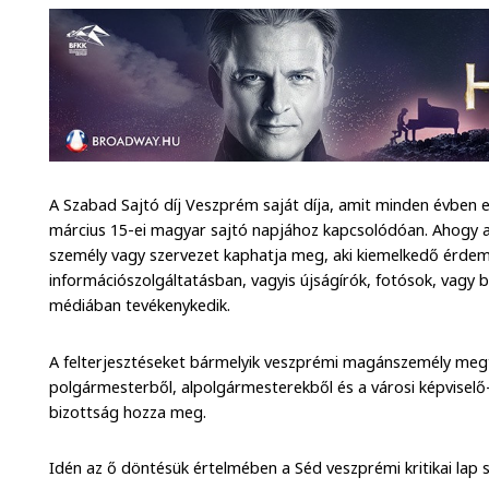
A Szabad Sajtó díj Veszprém saját díja, amit minden évbe
március 15-ei magyar sajtó napjához kapcsolódóan. Ahogy a dí
személy vagy szervezet kaphatja meg, aki kiemelkedő érdeme
információszolgáltatásban, vagyis újságírók, fotósok, vagy b
médiában tevékenykedik.
A felterjesztéseket bármelyik veszprémi magánszemély megt
polgármesterből, alpolgármesterekből és a városi képviselő-t
bizottság hozza meg.
Idén az ő döntésük értelmében a Séd veszprémi kritikai lap 