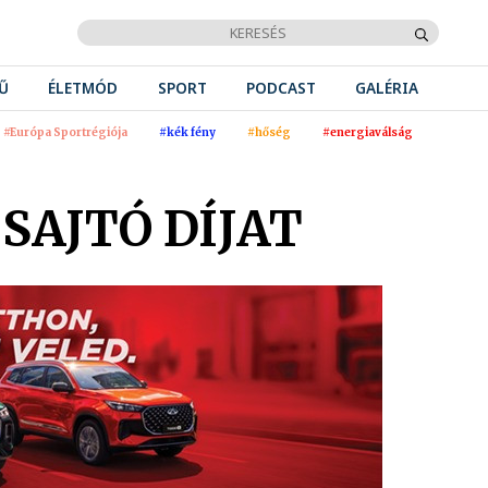
Ű
ÉLETMÓD
SPORT
PODCAST
GALÉRIA
#Európa Sportrégiója
#kék fény
#hőség
#energiaválság
SAJTÓ DÍJAT