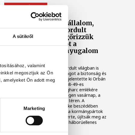
NEMZETI ÜNNEP
Orbán Viktor: Vállalom,
hogy ilyen felfordult
világban is megőrizzük
A sütikről
Magyarországot a
biztonság és a nyugalom
szigetének
tosításához, valamint
Vállalom, hogy ilyen felfordult világban is
einkkel megosztjuk az Ön
megőrizzük Magyarországot a biztonság és
a nyugalom szigetének - jelentette ki Orbán
l, amelyeket Ön adott meg
Viktor miniszterelnök 1848-49-es
forradalom és szabadságharc emlékére
rendezett állami ünnepségen vasárnap, a
budapesti Kossuth Lajos téren. A
kormányfő, a Fidesz elnöke beszédében
Marketing
üzent az ukrán elnöknek, a kormánypártok
támogatóit pedig arra kérte, újítsák meg az
előző választáson kötött háborúellenes
szövetségüket.