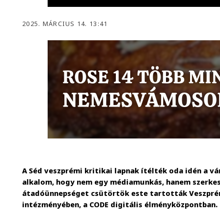
2025. MÁRCIUS 14. 13:41
A Séd veszprémi kritikai lapnak ítélték oda idén a vár
alkalom, hogy nem egy médiamunkás, hanem szerkesz
átadóünnepséget csütörtök este tartották Veszprém
intézményében, a CODE digitális élményközpontban.