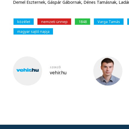
Demel Eszternek, Gáspár Gábornak, Dénes Tamásnak, Ladány
közélet
nemzeti ünnep
1848
Varga Tamás
magyar sajtó napja
SZERZŐ
vehir.hu