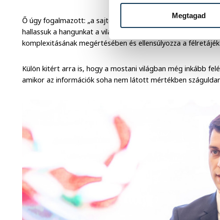
Megtagad
Ő úgy fogalmazott: „a sajtó a társadalmi igazságosság harc
hallassuk a hangunkat a világban. A minőségi újságírás pedig 
komplexitásának megértésében és ellensúlyozza a félretájék
Külön kitért arra is, hogy a mostani világban még inkább fel
amikor az információk soha nem látott mértékben száguldan