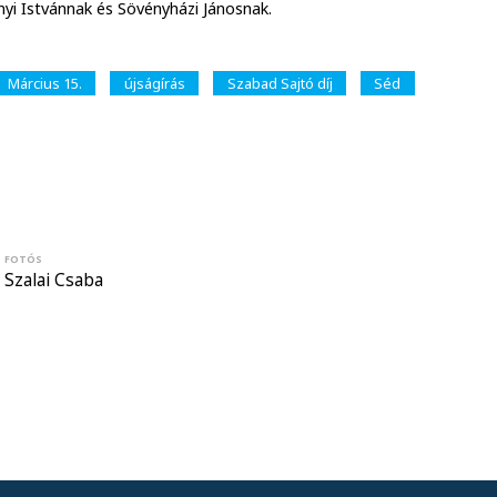
i Istvánnak és Sövényházi Jánosnak.
Március 15.
újságírás
Szabad Sajtó díj
Séd
FOTÓS
Szalai Csaba