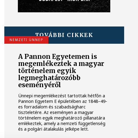
TOVÁBBI CIKKEK
NEMZETI ÜNNEP
A Pannon Egyetemen is
megemlékeztek a magyar
történelem egyik
legmeghatározóbb
eseményéről
Ünnepi megemlékezést tartottak hétfőn a
Pannon Egyetem E épületében az 1848–49-
es forradalom és szabadságharc
tiszteletére. Az eseményen a magyar
történelem egyik meghatározó pillanatára
emlékeztek, amely a nemzeti függetlenség
és a polgári átalakulás jelképe lett.