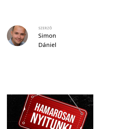
SZERZŐ
Simon
Dániel