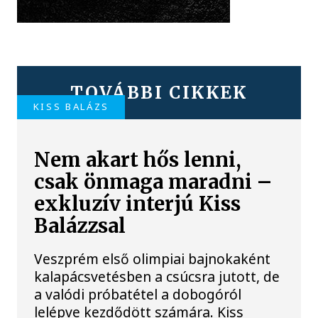
TOVÁBBI CIKKEK
KISS BALÁZS
Nem akart hős lenni,
csak önmaga maradni –
exkluzív interjú Kiss
Balázzsal
Veszprém első olimpiai bajnokaként
kalapácsvetésben a csúcsra jutott, de
a valódi próbatétel a dobogóról
lelépve kezdődött számára. Kiss