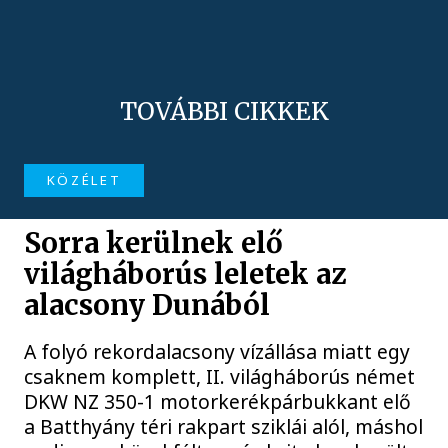
TOVÁBBI CIKKEK
KÖZÉLET
Sorra kerülnek elő
világháborús leletek az
alacsony Dunából
A folyó rekordalacsony vízállása miatt egy
csaknem komplett, II. világháborús német
DKW NZ 350-1 motorkerékpárbukkant elő
a Batthyány téri rakpart sziklái alól, máshol