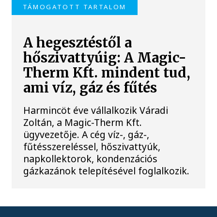
TÁMOGATOTT TARTALOM
A hegesztéstől a
hőszivattyúig: A Magic-
Therm Kft. mindent tud,
ami víz, gáz és fűtés
Harmincöt éve vállalkozik Váradi
Zoltán, a Magic-Therm Kft.
ügyvezetője. A cég víz-, gáz-,
fűtésszereléssel, hőszivattyúk,
napkollektorok, kondenzációs
gázkazánok telepítésével foglalkozik.