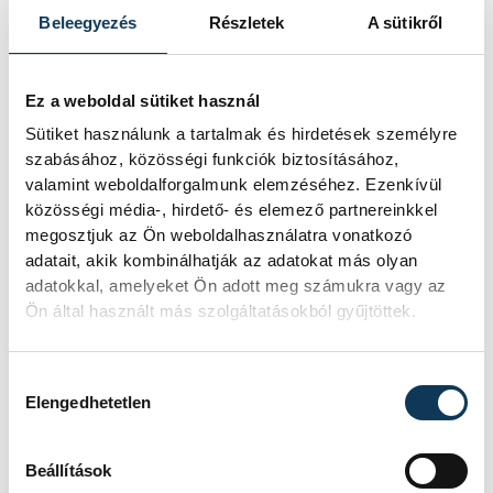
versenyzői a Balaton Park
Beleegyezés
Részletek
A sütikről
Circuit főegyenesébe, a pálya
mégis inkább a technikásabbak
Ez a weboldal sütiket használ
közé tartozik a gyorsasági
Sütiket használunk a tartalmak és hirdetések személyre
motorversenyek sorában.
szabásához, közösségi funkciók biztosításához,
Talmácsi Gábor, a MotoGP 125
valamint weboldalforgalmunk elemzéséhez. Ezenkívül
köbcentis kategóriájának 2007-
közösségi média-, hirdető- és elemező partnereinkkel
megosztjuk az Ön weboldalhasználatra vonatkozó
es magyar világbajnoka már
adatait, akik kombinálhatják az adatokat más olyan
kipróbálta a balatonfőkajári
adatokkal, amelyeket Ön adott meg számukra vagy az
aszfaltcsíkot, az első
Ön által használt más szolgáltatásokból gyűjtöttek.
benyomása alapján pedig a
dinamikus, új generációs pályák
Hozzájárulás kiválasztása
Elengedhetetlen
közé sorolja. A versenyzők az
óramutató járásával ellentétes
irányban köröznek, tehát több
Beállítások