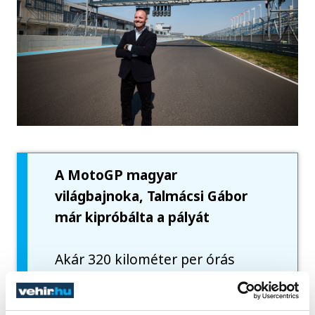
A MotoGP magyar
világbajnoka, Talmácsi Gábor
már kipróbálta a pályát
Akár 320 kilométer per órás
sebességgel is megérkezhetnek
a MotoGP és a Superbike