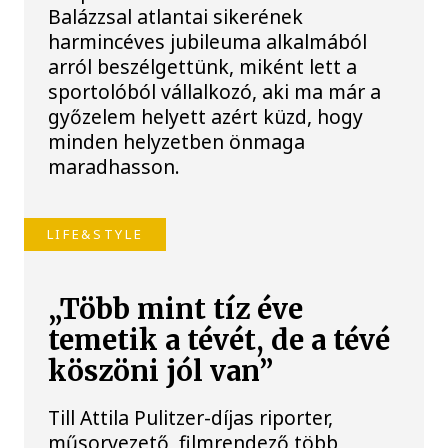
Balázzsal atlantai sikerének
harmincéves jubileuma alkalmából
arról beszélgettünk, miként lett a
sportolóból vállalkozó, aki ma már a
győzelem helyett azért küzd, hogy
minden helyzetben önmaga
maradhasson.
LIFE&STYLE
„Több mint tíz éve
temetik a tévét, de a tévé
köszöni jól van”
Till Attila Pulitzer-díjas riporter,
műsorvezető, filmrendező több