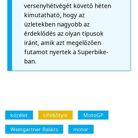
versenyhétvégét követő héten
kimutatható, hogy az
üzletekben nagyobb az
érdeklődés az olyan típusok
iránt, amik azt megelőzően
futamot nyertek a Superbike-
ban.
közélet
Life&Style
MotoGP
Weingartner Balázs
motor