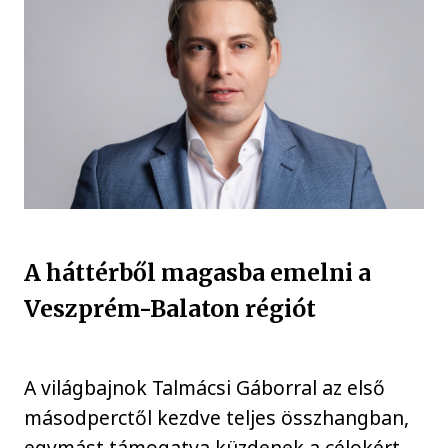
A háttérből magasba emelni a
Veszprém-Balaton régiót
A világbajnok Talmácsi Gáborral az első
másodperctől kezdve teljes összhangban,
egymást támogatva küzdenek a célokért,