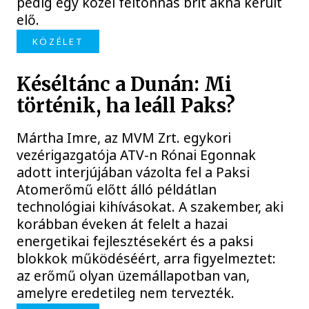
pedig egy közel féltonnás brit akna került
elő.
KÖZÉLET
Késéltánc a Dunán: Mi
történik, ha leáll Paks?
Mártha Imre, az MVM Zrt. egykori
vezérigazgatója ATV-n Rónai Egonnak
adott interjújában vázolta fel a Paksi
Atomerőmű előtt álló példátlan
technológiai kihívásokat. A szakember, aki
korábban éveken át felelt a hazai
energetikai fejlesztésekért és a paksi
blokkok működéséért, arra figyelmeztet:
az erőmű olyan üzemállapotban van,
amelyre eredetileg nem tervezték.