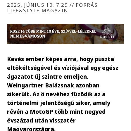
2025. JÚNIUS 10. 7:29
//
FORRÁS:
LIFE&STYLE MAGAZIN
Kevés ember képes arra, hogy puszta
eltökéltségével és víziójával egy egész
ágazatot új szintre emeljen.
Weingartner Balázsnak azonban
sikerült. Az ő nevéhez fűződik az a
történelmi jelentőségű siker, amely
révén a MotoGP több mint negyed
évszázad után visszatér
Magyarországra.