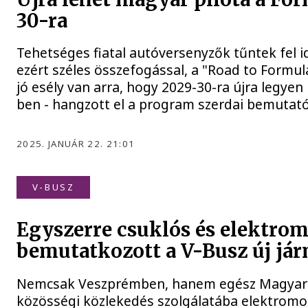
30-ra
Tehetséges fiatal autóversenyzők tűntek fel 
ezért széles összefogással, a "Road to Formul
jó esély van arra, hogy 2029-30-ra újra legyen
ben - hangzott el a program szerdai bemutat
2025. JANUÁR 22. 21:01
V-BUSZ
Egyszerre csuklós és elektro
bemutatkozott a V-Busz új já
Nemcsak Veszprémben, hanem egész Magyaror
közösségi közlekedés szolgálatába elektromo