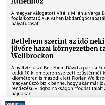
Athénhoz
A magyar válogatott Vitális Milán a Varga B
foglalkoztató AEK Athén labdarúgócsapatáb
pályafutását.
Betlehem szerint az idő neki
jövőre hazai környezetben ta
Wellbrockon
A nyíltvízi úszó Betlehem Dávid a párizsi 
keddi 10 kilométeren szerzett ezüstérmét 
kilométeren is második lett Florian Wellbr
magyar úszó bízik benne, hogy akár már jöv
rendezésű világbajnokságon "fogást talál"
bajnokán.