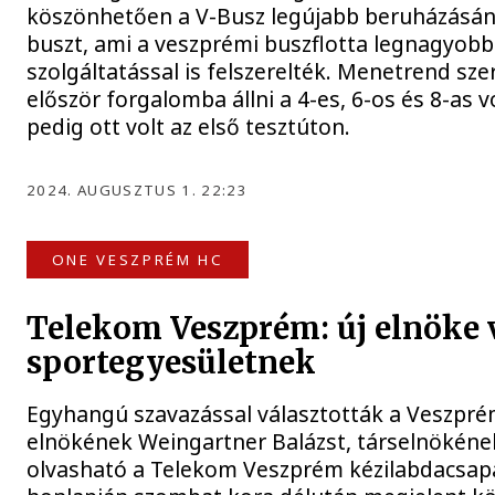
köszönhetően a V-Busz legújabb beruházásán
buszt, ami a veszprémi buszflotta legnagyobb
szolgáltatással is felszerelték. Menetrend szer
először forgalomba állni a 4-es, 6-os és 8-as 
pedig ott volt az első tesztúton.
2024. AUGUSZTUS 1. 22:23
ONE VESZPRÉM HC
Telekom Veszprém: új elnöke 
sportegyesületnek
Egyhangú szavazással választották a Veszprém
elnökének Weingartner Balázst, társelnökének
olvasható a Telekom Veszprém kézilabdacsap