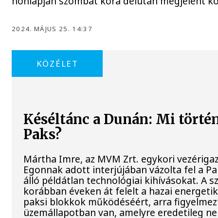
honlapján szombat kora délután megjelent k
2024. MÁJUS 25. 14:37
KÖZÉLET
Késéltánc a Dunán: Mi történi
Paks?
Mártha Imre, az MVM Zrt. egykori vezériga
Egonnak adott interjújában vázolta fel a P
álló példátlan technológiai kihívásokat. A s
korábban éveken át felelt a hazai energetik
paksi blokkok működéséért, arra figyelmez
üzemállapotban van, amelyre eredetileg ne