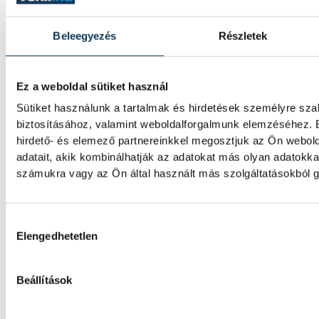
Gulácsi Péter győzelemmel 
a Villarrealban
Beleegyezés
Részletek
Gulácsi Péter kezdőként szerepelt új csapata
Ez a weboldal sütiket használ
edzőmérkőzésén, melyet 1-0-ra nyert meg 
bajnokságban szereplő együttes.
Sütiket használunk a tartalmak és hirdetések személyre sz
biztosításához, valamint weboldalforgalmunk elemzéséhez. 
hirdető- és elemező partnereinkkel megosztjuk az Ön webol
Vizes Eb: Betlehem Dávid ez
adatait, akik kombinálhatják az adatokat más olyan adatokk
számukra vagy az Ön által használt más szolgáltatásokból g
kilométeren
Betlehem Dávid ezüstérmet nyert szerdán a 
Hozzájárulás kiválasztása
kilométeres versenyszámában a párizsi Eu
Elengedhetetlen
Beállítások
Férfi kézilabda ifjúsági Eb: 
legyőzésével negyeddöntős 