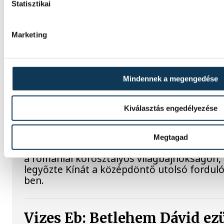
Statisztikai
válogatott
A magyar férfi ifjúsági kézilabda-válogato
Marketing
jutott a Belgrádban zajló korosztályos Eur
37-32-re legyőzte Horvátországot a középd
fordulójában, kedden.
Mindennek a megengedése
Női kézilabda ifjúsági vb: K
Kiválasztás engedélyezése
negyeddöntős a magyar válo
Megtagad
A magyar női ifjúsági kézilabda-válogatot
a romániai korosztályos világbajnokságon,
legyőzte Kínát a középdöntő utolsó forduló
ben.
Vizes Eb: Betlehem Dávid ez