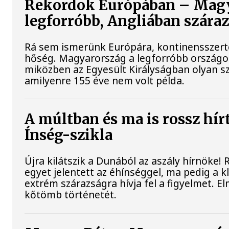
Rekordok Európában – Magy
legforróbb, Angliában szára
Rá sem ismerünk Európára, kontinensszert
hőség. Magyarország a legforróbb országok
miközben az Egyesült Királyságban olyan sz
amilyenre 155 éve nem volt példa.
A múltban és ma is rossz hír
Ínség-szikla
Újra kilátszik a Dunából az aszály hírnöke!
egyet jelentett az éhínséggel, ma pedig a 
extrém szárazságra hívja fel a figyelmet. El
kőtömb történetét.