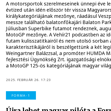
A motorsportok szerelmeseinek ünnepi éve le
évtized után idén először tér vissza Magyaro
királykategóriájának mezőnye, ráadásul Vesz
messze található balatonfőkajári Balaton Park 
Júliusban Superbike futamot rendeznek, augu
MotoGP mezőnye. A Vehír21 podcastben az ide
futam kulisszatitkairól és nem utolsó sorban 
karakterisztikájáról is beszélgettünk a két leg
Weingartner Balázzsal, a promóter HUMDA Ma
fejlesztési Ügynökség Zrt. igazgatósági elnök
a MotoGP 125-ös kategóriájának magyar világ
2025. FEBRUÁR 26. 17:23
FORMA-1
Újra lehet magyar pilóta a Fo