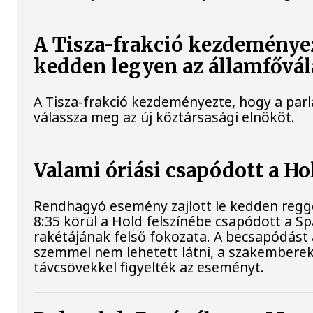
A Tisza-frakció kezdeményez
kedden legyen az államfővál
A Tisza-frakció kezdeményezte, hogy a par
válassza meg az új köztársasági elnököt.
Valami óriási csapódott a H
Rendhagyó esemény zajlott le kedden regge
8:35 körül a Hold felszínébe csapódott a S
rakétájának felső fokozata. A becsapódást 
szemmel nem lehetett látni, a szakembere
távcsövekkel figyelték az eseményt.