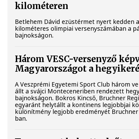
kilométeren
Betlehem Dávid ezüstérmet nyert kedden a n
kilométeres olimpiai versenyszámában a pá
bajnokságon.
Három VESC-versenyző képv
Magyarországot a hegyiker
A Veszprémi Egyetemi Sport Club három ver
állt a svájci Monteceneriben rendezett heg
bajnokságon. Bokros Kincső, Bruchner Regi
egyaránt helytállt a kontinens legjobbjai k
különítmény legjobb eredményét Bruchner 
ban.