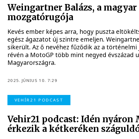
Weingartner Balázs, a magyar
mozgatórugója
Kevés ember képes arra, hogy puszta eltökélts
egész ágazatot új szintre emeljen. Weingartn
sikerült. Az ő nevéhez fűződik az a történelmi
révén a MotoGP több mint negyed évszázad ut
Magyarországra.
2025. JÚNIUS 10. 7:29
VEHÍR21 PODCAST
Vehir21 podcast: Idén nyáron
érkezik a kétkeréken száguldó