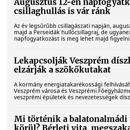
Augusztus 12-én napfogyatk
csillaghullás is vár ránk
Az év legsűrűbb csillagászati napján, augusz
majd a Perseidák hullócsillagraj, de ugyan
napfogyatkozást is meg lehet majd figyelni
Lekapcsolják Veszprém díszk
elzárják a szökőkutakat
A kormány energiatakarékossági felhívásá
Veszprém városa és Veszprémi Főegyházmeg
veszprémi épületek és nevezetességek díszk
Mi történik a balatonalmádi
körül? Bérleti vita, megszak