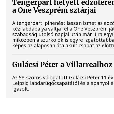
Tengerpart helyett edzőtere
a One Veszprém sztárjai
A tengerparti pihenést lassan ismét az edz
kézilabdapálya váltja fel a One Veszprém já
szabadság utolsó napjai után már újra együ
miközben a szurkolók is egyre izgatottabban
képes az alaposan átalakult csapat az előtt
Gulácsi Péter a Villarrealhoz
Az 58-szoros válogatott Gulácsi Péter 11 év
Leipzig labdarúgócsapatától és a spanyol él
igazolt.