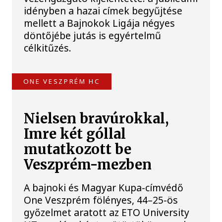
idényben a hazai címek begyűjtése
mellett a Bajnokok Ligája négyes
döntőjébe jutás is egyértelmű
célkitűzés.
ONE VESZPRÉM HC
Nielsen bravúrokkal,
Imre két góllal
mutatkozott be
Veszprém-mezben
A bajnoki és Magyar Kupa-címvédő
One Veszprém fölényes, 44–25-ös
győzelmet aratott az ETO University