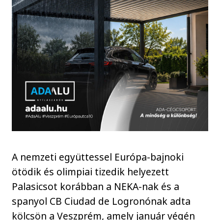
A nemzeti együttessel Európa-bajnoki
ötödik és olimpiai tizedik helyezett
Palasicsot korábban a NEKA-nak és a
spanyol CB Ciudad de Logronónak adta
kölcsön a Veszprém, amely január végén