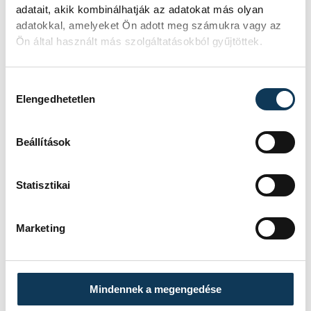
adatait, akik kombinálhatják az adatokat más olyan
adatokkal, amelyeket Ön adott meg számukra vagy az
Ön által használt más szolgáltatásokból gyűjtöttek.
SOROZAT
FÉRFI KÉZILABDA NB I,
DÖNTŐ, 2025/26
Hozzájárulás kiválasztása
HAZAI
OTP BANK-PICK SZEGED
Elengedhetetlen
VENDÉG
ONE VESZPRÉM
IDŐPONT
2026. JÚNIUS 2. 19:00
HELYSZÍN
SZEGED, PICK ARÉNA
Beállítások
EREDMÉNY
34-36
RÉSZLETEK
Statisztikai
Marketing
Mindennek a megengedése
TOVÁBBI CIKKEK
ONE VESZPRÉM HC