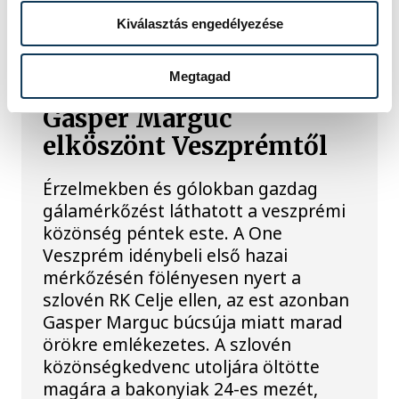
Kiválasztás engedélyezése
A gólok mellett a
Megtagad
könnyek is potyogtak –
Gasper Marguc
elköszönt Veszprémtől
Érzelmekben és gólokban gazdag
gálamérkőzést láthatott a veszprémi
közönség péntek este. A One
Veszprém idénybeli első hazai
mérkőzésén fölényesen nyert a
szlovén RK Celje ellen, az est azonban
Gasper Marguc búcsúja miatt marad
örökre emlékezetes. A szlovén
közönségkedvenc utoljára öltötte
magára a bakonyiak 24-es mezét,