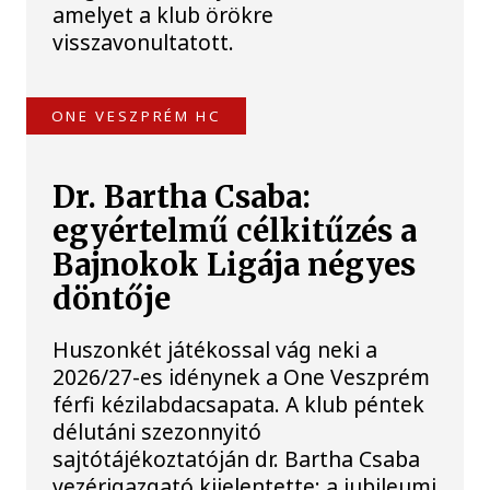
amelyet a klub örökre
visszavonultatott.
ONE VESZPRÉM HC
Dr. Bartha Csaba:
egyértelmű célkitűzés a
Bajnokok Ligája négyes
döntője
Huszonkét játékossal vág neki a
2026/27-es idénynek a One Veszprém
férfi kézilabdacsapata. A klub péntek
délutáni szezonnyitó
sajtótájékoztatóján dr. Bartha Csaba
vezérigazgató kijelentette: a jubileumi