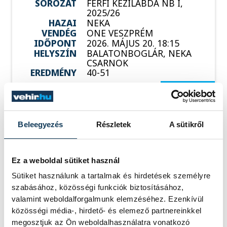
SOROZAT
FÉRFI KÉZILABDA NB I,
2025/26
HAZAI
NEKA
VENDÉG
ONE VESZPRÉM
IDŐPONT
2026. MÁJUS 20. 18:15
HELYSZÍN
BALATONBOGLÁR, NEKA
CSARNOK
EREDMÉNY
40-51
RÉSZLETEK
Beleegyezés
Részletek
A sütikről
SOROZAT
FÉRFI KÉZILABDA NB I,
DÖNTŐ, 2025/26
Ez a weboldal sütiket használ
HAZAI
ONE VESZPRÉM
VENDÉG
OTP BANK-PICK SZEGED
Sütiket használunk a tartalmak és hirdetések személyre
IDŐPONT
2026. MÁJUS 29. 19:00
szabásához, közösségi funkciók biztosításához,
HELYSZÍN
ONE VESZPRÉM ARÉNA
valamint weboldalforgalmunk elemzéséhez. Ezenkívül
EREDMÉNY
38-36
közösségi média-, hirdető- és elemező partnereinkkel
RÉSZLETEK
megosztjuk az Ön weboldalhasználatra vonatkozó