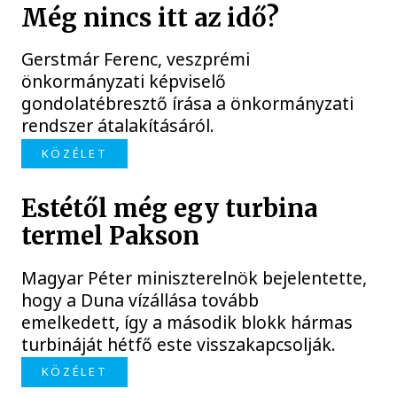
Még nincs itt az idő?
Gerstmár Ferenc, veszprémi
önkormányzati képviselő
gondolatébresztő írása a önkormányzati
rendszer átalakításáról.
KÖZÉLET
Estétől még egy turbina
termel Pakson
Magyar Péter miniszterelnök bejelentette,
hogy a Duna vízállása tovább
emelkedett, így a második blokk hármas
turbináját hétfő este visszakapcsolják.
KÖZÉLET