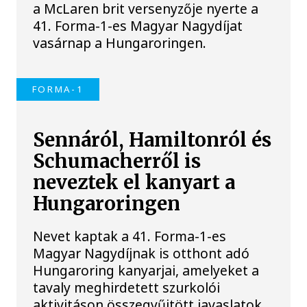
a McLaren brit versenyzője nyerte a
41. Forma-1-es Magyar Nagydíjat
vasárnap a Hungaroringen.
FORMA-1
Sennáról, Hamiltonról és
Schumacherről is
neveztek el kanyart a
Hungaroringen
Nevet kaptak a 41. Forma-1-es
Magyar Nagydíjnak is otthont adó
Hungaroring kanyarjai, amelyeket a
tavaly meghirdetett szurkolói
aktivitáson összegyűjtött javaslatok