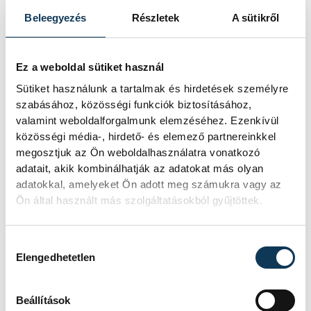
A nyirádi ralikrossz vb- és Eb-futamra a
Beleegyezés
Részletek
A sütikről
www.nyiradracing.world oldalon lehet majd
belépőt vásárolni, a jegyértékesítés
hamarosan kezdődik.
Ez a weboldal sütiket használ
Sütiket használunk a tartalmak és hirdetések személyre
szabásához, közösségi funkciók biztosításához,
valamint weboldalforgalmunk elemzéséhez. Ezenkívül
sport
autósport
rali
közösségi média-, hirdető- és elemező partnereinkkel
megosztjuk az Ön weboldalhasználatra vonatkozó
Nyirád
adatait, akik kombinálhatják az adatokat más olyan
adatokkal, amelyeket Ön adott meg számukra vagy az
Ön által használt más szolgáltatásokból gyűjtöttek.
Hozzájárulás kiválasztása
Elengedhetetlen
SZERZŐ
vehir.hu
Beállítások