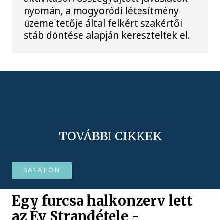
nyomán, a mogyoródi létesítmény
üzemeltetője által felkért szakértői
stáb döntése alapján kereszteltek el.
TOVÁBBI CIKKEK
BALATON
Egy furcsa halkonzerv lett
az Év Strandétele -