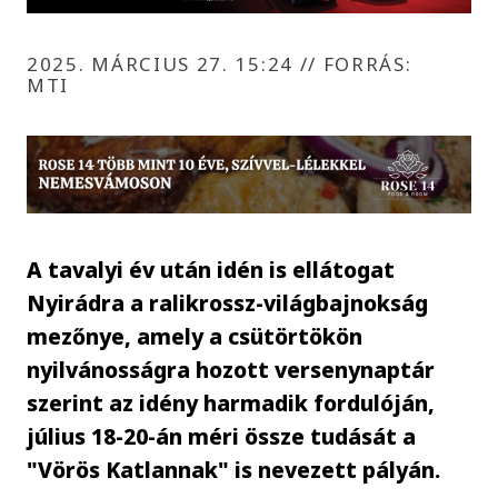
2025. MÁRCIUS 27. 15:24
//
FORRÁS:
MTI
A tavalyi év után idén is ellátogat
Nyirádra a ralikrossz-világbajnokság
mezőnye, amely a csütörtökön
nyilvánosságra hozott versenynaptár
szerint az idény harmadik fordulóján,
július 18-20-án méri össze tudását a
"Vörös Katlannak" is nevezett pályán.