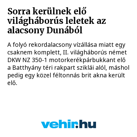
Sorra kerülnek elő
világháborús leletek az
alacsony Dunából
A folyó rekordalacsony vízállása miatt egy
csaknem komplett, II. világháborús német
DKW NZ 350-1 motorkerékpárbukkant elő
a Batthyány téri rakpart sziklái alól, máshol
pedig egy közel féltonnás brit akna került
elő.