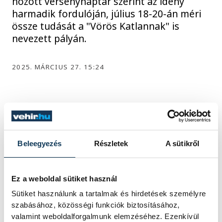
hozott versenynaptár szerint az idény
harmadik fordulóján, július 18-20-án méri
össze tudását a "Vörös Katlannak" is
nevezett pályán.
2025. MÁRCIUS 27. 15:24
1
2
3
Beleegyezés
Részletek
A sütikről
KÖZÉLET
Ez a weboldal sütiket használ
Sütiket használunk a tartalmak és hirdetések személyre
szabásához, közösségi funkciók biztosításához,
valamint weboldalforgalmunk elemzéséhez. Ezenkívül