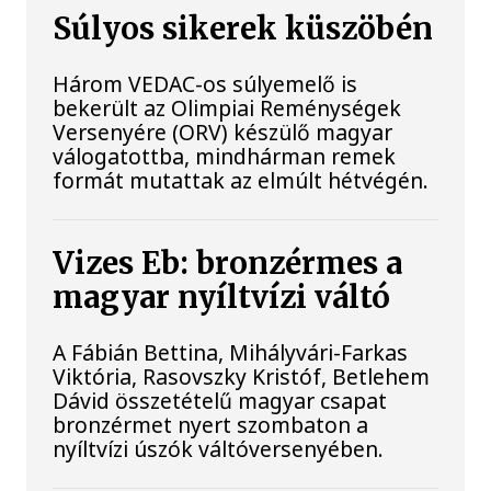
Súlyos sikerek küszöbén
Három VEDAC-os súlyemelő is
bekerült az Olimpiai Reménységek
Versenyére (ORV) készülő magyar
válogatottba, mindhárman remek
formát mutattak az elmúlt hétvégén.
Vizes Eb: bronzérmes a
magyar nyíltvízi váltó
A Fábián Bettina, Mihályvári-Farkas
Viktória, Rasovszky Kristóf, Betlehem
Dávid összetételű magyar csapat
bronzérmet nyert szombaton a
nyíltvízi úszók váltóversenyében.