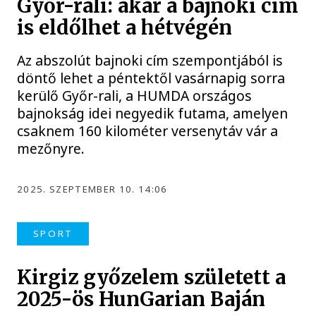
Győr-rali: akár a bajnoki cím
is eldőlhet a hétvégén
Az abszolút bajnoki cím szempontjából is
döntő lehet a péntektől vasárnapig sorra
kerülő Győr-rali, a HUMDA országos
bajnokság idei negyedik futama, amelyen
csaknem 160 kilométer versenytáv vár a
mezőnyre.
2025. SZEPTEMBER 10. 14:06
SPORT
Kirgiz győzelem született a
2025-ös HunGarian Baján