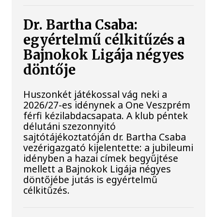
Dr. Bartha Csaba:
egyértelmű célkitűzés a
Bajnokok Ligája négyes
döntője
Huszonkét játékossal vág neki a
2026/27-es idénynek a One Veszprém
férfi kézilabdacsapata. A klub péntek
délutáni szezonnyitó
sajtótájékoztatóján dr. Bartha Csaba
vezérigazgató kijelentette: a jubileumi
idényben a hazai címek begyűjtése
mellett a Bajnokok Ligája négyes
döntőjébe jutás is egyértelmű
célkitűzés.