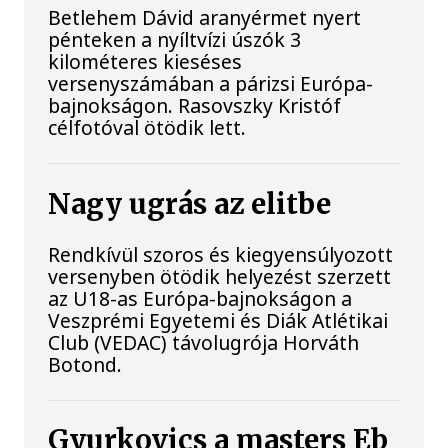
Betlehem Dávid aranyérmet nyert
pénteken a nyíltvízi úszók 3
kilométeres kieséses
versenyszámában a párizsi Európa-
bajnokságon. Rasovszky Kristóf
célfotóval ötödik lett.
Nagy ugrás az elitbe
Rendkívül szoros és kiegyensúlyozott
versenyben ötödik helyezést szerzett
az U18-as Európa-bajnokságon a
Veszprémi Egyetemi és Diák Atlétikai
Club (VEDAC) távolugrója Horváth
Botond.
Gyurkovics a masters Eb