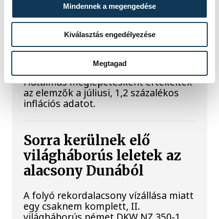
étellel indult. Egy fonyódi hely nyert...
Mindennek a megengedése
Kiválasztás engedélyezése
Meglepték az elemzőket
a júliusi inflációs adatok
Megtagad
Hatalmas meglepetésként értékelték
az elemzők a júliusi, 1,2 százalékos
inflációs adatot.
Sorra kerülnek elő
világháborús leletek az
alacsony Dunából
A folyó rekordalacsony vízállása miatt
egy csaknem komplett, II.
világháborús német DKW NZ 350-1