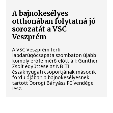
A bajnokesélyes
otthonában folytatná jó
sorozatát a VSC
Veszprém
A VSC Veszprém férfi
labdarúgócsapata szombaton újabb
komoly erőfelmérő előtt áll: Gunther
Zsolt együttese az NB III
északnyugati csoportjának második
fordulójában a bajnokesélyesnek
tartott Dorogi Bányász FC vendége
lesz.