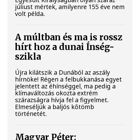
júliust mértek, amilyenre 155 éve nem
volt példa.
A múltban és ma is rossz
hírt hoz a dunai Ínség-
szikla
Újra kilátszik a Dunából az aszály
hírnöke! Régen a felbukkanása egyet
jelentett az éhínséggel, ma pedig a
klímaváltozás okozta extrém
szárazságra hívja fel a figyelmet.
Elmeséljük a baljós kőtömb
történetét.
Magyar Péter: