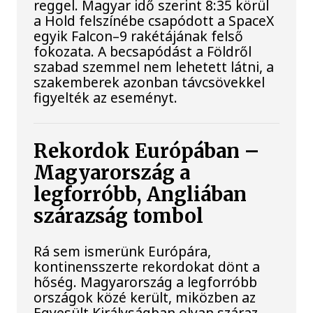
reggel. Magyar idő szerint 8:35 körül
a Hold felszínébe csapódott a SpaceX
egyik Falcon–9 rakétájának felső
fokozata. A becsapódást a Földről
szabad szemmel nem lehetett látni, a
szakemberek azonban távcsövekkel
figyelték az eseményt.
Rekordok Európában –
Magyarország a
legforróbb, Angliában
szárazság tombol
Rá sem ismerünk Európára,
kontinensszerte rekordokat dönt a
hőség. Magyarország a legforróbb
országok közé került, miközben az
Egyesült Királyságban olyan száraz