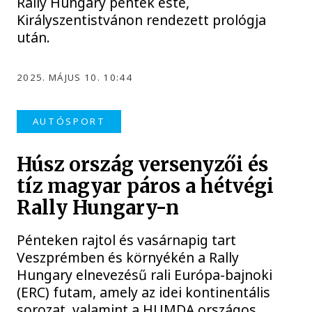
Rally Hungary péntek este,
Királyszentistvánon rendezett prológja
után.
2025. MÁJUS 10. 10:44
AUTÓSPORT
Húsz ország versenyzői és
tíz magyar páros a hétvégi
Rally Hungary-n
Pénteken rajtol és vasárnapig tart
Veszprémben és környékén a Rally
Hungary elnevezésű rali Európa-bajnoki
(ERC) futam, amely az idei kontinentális
sorozat, valamint a HUMDA országos