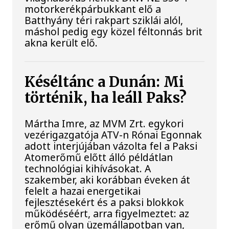
motorkerékpárbukkant elő a
Batthyány téri rakpart sziklái alól,
máshol pedig egy közel féltonnás brit
akna került elő.
Késéltánc a Dunán: Mi
történik, ha leáll Paks?
Mártha Imre, az MVM Zrt. egykori
vezérigazgatója ATV-n Rónai Egonnak
adott interjújában vázolta fel a Paksi
Atomerőmű előtt álló példátlan
technológiai kihívásokat. A
szakember, aki korábban éveken át
felelt a hazai energetikai
fejlesztésekért és a paksi blokkok
működéséért, arra figyelmeztet: az
erőmű olyan üzemállapotban van,