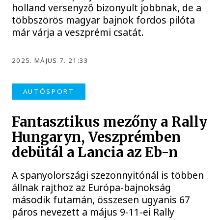
holland versenyző bizonyult jobbnak, de a
többszörös magyar bajnok fordos pilóta
már várja a veszprémi csatát.
2025. MÁJUS 7. 21:33
AUTÓSPORT
Fantasztikus mezőny a Rally
Hungaryn, Veszprémben
debütál a Lancia az Eb-n
A spanyolországi szezonnyitónál is többen
állnak rajthoz az Európa-bajnokság
második futamán, összesen ugyanis 67
páros nevezett a május 9-11-ei Rally