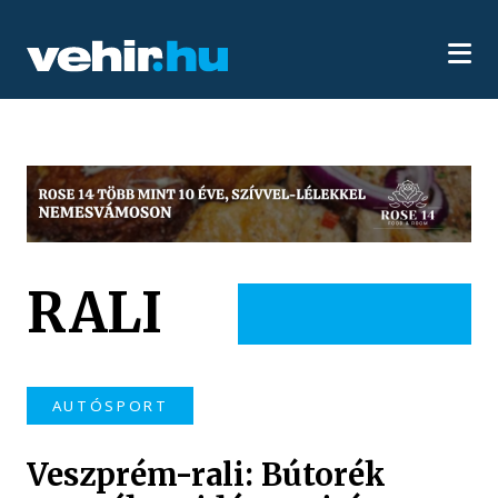
RALI
AUTÓSPORT
Veszprém-rali: Bútorék