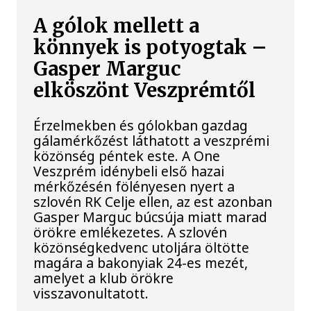
A gólok mellett a
könnyek is potyogtak –
Gasper Marguc
elköszönt Veszprémtől
Érzelmekben és gólokban gazdag
gálamérkőzést láthatott a veszprémi
közönség péntek este. A One
Veszprém idénybeli első hazai
mérkőzésén fölényesen nyert a
szlovén RK Celje ellen, az est azonban
Gasper Marguc búcsúja miatt marad
örökre emlékezetes. A szlovén
közönségkedvenc utoljára öltötte
magára a bakonyiak 24-es mezét,
amelyet a klub örökre
visszavonultatott.