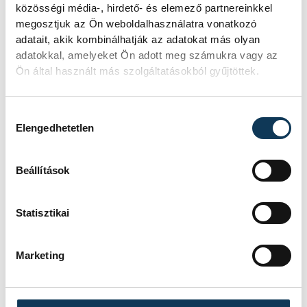
Baka Andrást jelöli
közösségi média-, hirdető- és elemező partnereinkkel
államfőnek a Tisza
megosztjuk az Ön weboldalhasználatra vonatkozó
parlamenti frakciója
adatait, akik kombinálhatják az adatokat más olyan
adatokkal, amelyeket Ön adott meg számukra vagy az
Ön által használt más szolgáltatásokból gyűjtöttek.
Baka Andrást, a Legfelsőbb Bíróság
korábbi elnökét jelöli köztársasági
elnöknek a Tisza párt parlamenti
Hozzájárulás kiválasztása
frakciója.
Elengedhetetlen
Beállítások
Egy furcsa halkonzerv
lett az Év Strandétele -
Statisztikai
mutatjuk!
A Balatoni Kör idén tizenkettedik
Marketing
alkalommal hirdette meg az év
strandétele versenyt, amelyre minden
eddiginél több, 22 vendéglátóhely 44