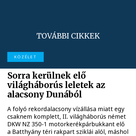
TOVÁBBI CIKKEK
KÖZÉLET
Sorra kerülnek elő
világháborús leletek az
alacsony Dunából
A folyó rekordalacsony vízállása miatt egy
csaknem komplett, II. világháborús német
DKW NZ 350-1 motorkerékpárbukkant elő
a Batthyány téri rakpart sziklái alól, máshol