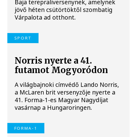
Baja terepraliversenynek, amelynek
jövő héten csütörtöktől szombatig
Várpalota ad otthont.
SPORT
Norris nyerte a 41.
futamot Mogyoródon
A világbajnoki címvédő Lando Norris,
a McLaren brit versenyzője nyerte a
41. Forma-1-es Magyar Nagydíjat
vasárnap a Hungaroringen.
FORMA-1