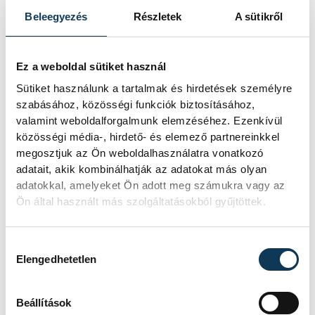
Beleegyezés
Részletek
A sütikről
sport
ország-világ
autósport
rali
Ez a weboldal sütiket használ
Sütiket használunk a tartalmak és hirdetések személyre
szabásához, közösségi funkciók biztosításához,
valamint weboldalforgalmunk elemzéséhez. Ezenkívül
közösségi média-, hirdető- és elemező partnereinkkel
SZERZŐ
megosztjuk az Ön weboldalhasználatra vonatkozó
vehir.hu
adatait, akik kombinálhatják az adatokat más olyan
adatokkal, amelyeket Ön adott meg számukra vagy az
Ön által használt más szolgáltatásokból gyűjtöttek.
Hozzájárulás kiválasztása
Elengedhetetlen
Beállítások