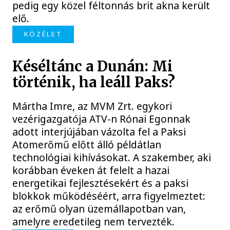
pedig egy közel féltonnás brit akna került
elő.
KÖZÉLET
Késéltánc a Dunán: Mi
történik, ha leáll Paks?
Mártha Imre, az MVM Zrt. egykori
vezérigazgatója ATV-n Rónai Egonnak
adott interjújában vázolta fel a Paksi
Atomerőmű előtt álló példátlan
technológiai kihívásokat. A szakember, aki
korábban éveken át felelt a hazai
energetikai fejlesztésekért és a paksi
blokkok működéséért, arra figyelmeztet:
az erőmű olyan üzemállapotban van,
amelyre eredetileg nem tervezték.