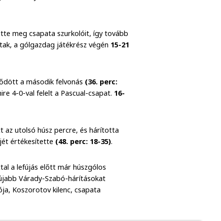
tte meg csapata szurkolóit, így tovább
ottak, a gólgazdag játékrész végén
15-21
dődött a második felvonás
(36. perc:
re 4-0-val felelt a Pascual-csapat.
16-
t az utolsó húsz percre, és hárította
ét értékesítette
(48. perc: 18-35)
.
tal a lefújás előtt már húszgólos
 újabb Várady-Szabó-hárításokat
ja, Koszorotov kilenc, csapata