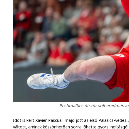
Pechmalbec ötször volt eredményes 
Időt is kért Xavier Pascual, majd jött az első Palasics-vé
váltott, aminek köszönhetően sorra lőhette gyors indításgólj