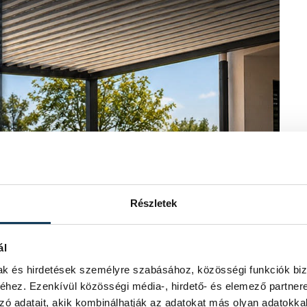
Részletek
ál
mak és hirdetések személyre szabásához, közösségi funkciók biz
hez. Ezenkívül közösségi média-, hirdető- és elemező partner
zó adatait, akik kombinálhatják az adatokat más olyan adatokka