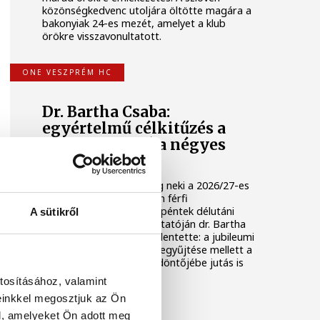
közönségkedvenc utoljára öltötte magára a
bakonyiak 24-es mezét, amelyet a klub
örökre visszavonultatott.
ONE VESZPRÉM HC
Dr. Bartha Csaba:
egyértelmű célkitűzés a
Bajnokok Ligája négyes
döntője
Huszonkét játékossal vág neki a 2026/27-es
idénynek a One Veszprém férfi
kézilabdacsapata. A klub péntek délutáni
A sütikről
szezonnyitó sajtótájékoztatóján dr. Bartha
Csaba vezérigazgató kijelentette: a jubileumi
idényben a hazai címek begyűjtése mellett a
Bajnokok Ligája négyes döntőjébe jutás is
egyértelmű célkitűzés.
tosításához, valamint
einkkel megosztjuk az Ön
ONE VESZPRÉM HC
l, amelyeket Ön adott meg