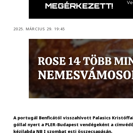
2025. MÁRCIUS 29. 19:45
A portugál Benficától visszahívott Palasics Kristóf
góllal nyert a PLER-Budapest vendégeként a címvédő,
kézilabda NB I szombat esti összecsapásán.