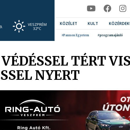
KÖZÉLET
KULT
KÖZÉRDEK
VESZPRÉM
9.
32°C
#Pannon Egyetem
#programajánló
 VÉDÉSSEL TÉRT VIS
SSEL NYERT