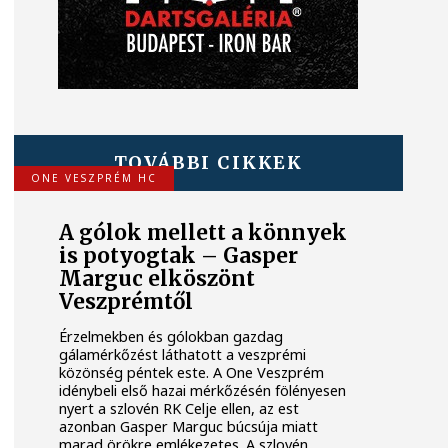
TOVÁBBI CIKKEK
ONE VESZPRÉM HC
A gólok mellett a könnyek
is potyogtak – Gasper
Marguc elköszönt
Veszprémtől
Érzelmekben és gólokban gazdag
gálamérkőzést láthatott a veszprémi
közönség péntek este. A One Veszprém
idénybeli első hazai mérkőzésén fölényesen
nyert a szlovén RK Celje ellen, az est
azonban Gasper Marguc búcsúja miatt
marad örökre emlékezetes. A szlovén