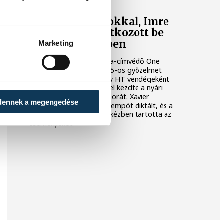
Nielsen bravúrokkal, Imre
két góllal mutatkozott be
Veszprém-mezben
Marketing
A bajnoki és Magyar Kupa-címvédő One
Veszprém fölényes, 44–25-ös győzelmet
aratott az ETO University HT vendégeként
csütörtökön, ezzel sikerrel kezdte a nyári
felkészülési mérkőzések sorát. Xavier
dennek a megengedése
Pascual együttese nagy tempót diktált, és a
találkozó nagy részében kézben tartotta az
eseményeket.