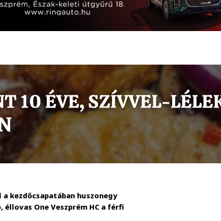
fal a kezdőcsapatában huszonegy
 éllovas One Veszprém HC a férfi