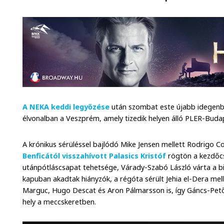
A NEKA keddi legyőzése
után szombat este újabb idegenbeli
élvonalban a Veszprém, amely tizedik helyen álló PLER-Buda
A krónikus sérüléssel bajlódó Mike Jensen mellett Rodrigo Co
Benficától visszahívott Palasics Kristóf
rögtön a kezdőcs
utánpótláscsapat tehetsége, Várady-Szabó László várta a b
kapuban akadtak hiányzók, a régóta sérült Jehia el-Dera me
Marguc, Hugo Descat és Aron Pálmarsson is, így Gáncs-Pető
hely a meccskeretben.