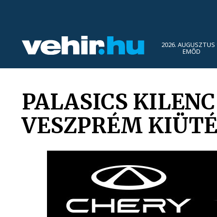
2026. AUGUSZTUS 
EMŐD
PALASICS KILENC
VESZPRÉM KIÜTÉ