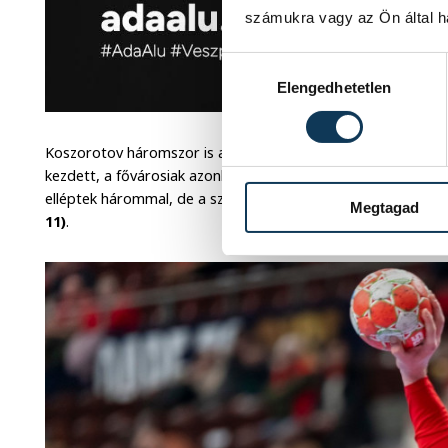
számukra vagy az Ön által ha
Hozzájárulás kiválasztása
Elengedhetetlen
Koszorotov háromszor is a hálóba bombázott a találkozó e
kezdett, a fővárosiak azonban kétszer is felzárkóztak egyet
elléptek hárommal, de a szívósan küzdő vendéglátó nem hag
Megtagad
11)
.