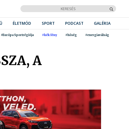
Ű
ÉLETMÓD
SPORT
PODCAST
GALÉRIA
#Európa Sportrégiója
#kék fény
#hőség
#energiaválság
SZA, A