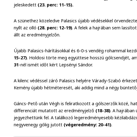
jeleskedett
(23. perc: 11-15).
A szünethez közeledve Palasics újabb védésekkel örvendezte
nyílt az olló
(28. perc: 12-19)
. A felek a hajrában sem lassít
állt az eredményjelzőn.
Újabb Palasics-hárításokkal és 6-0-s vendég rohammal kez
15-27)
. Holdosi törte meg együttese hosszú gólcsendjét, ami
31
-nél ismét időt kért Lepsényi Sándor.
A kilenc védéssel záró Palasics helyére Várady-Szabó érkezet
Kemény újabb hétméteresét, aki addig mind a négy büntetőj
Gáncs-Pető után Végh is feliratkozott a gólszerzők közé, hat
differenciát mutatott az eredményjelző
(18-38)
. A hajrában
jegyezhettünk fel. A találkozó legeredményesebb kézilabdázó
negyvenegy gólig jutott
(végeredmény: 20-41)
.