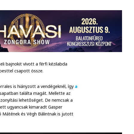
 bajnokit vívott a férfi kézilabda
pesttel csapott össze.
rrales is hiányzott a vendégeknél, így
a
apatban találta magát. Mellette az
izonyítási lehetőséget. De nemcsak a
llett ugyancsak kimaradt Gasper
 Mátének és Végh Bálintnak is jutott