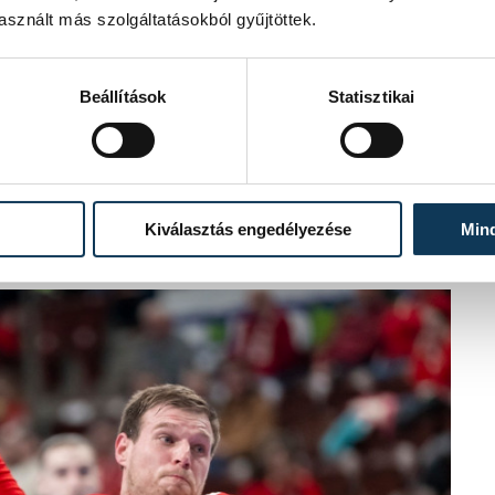
sznált más szolgáltatásokból gyűjtöttek.
Beállítások
Statisztikai
lején, csapata 4-1-es rohammal
len gólra
(8. perc: 5-6)
. A mieink ismét
yta leszakítani magát
(19. perc: 10-
Kiválasztás engedélyezése
Min