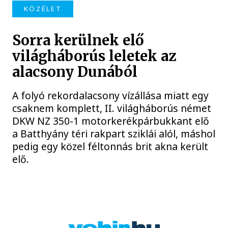
KÖZÉLET
Sorra kerülnek elő
világháborús leletek az
alacsony Dunából
A folyó rekordalacsony vízállása miatt egy
csaknem komplett, II. világháborús német
DKW NZ 350-1 motorkerékpárbukkant elő
a Batthyány téri rakpart sziklái alól, máshol
pedig egy közel féltonnás brit akna került
elő.