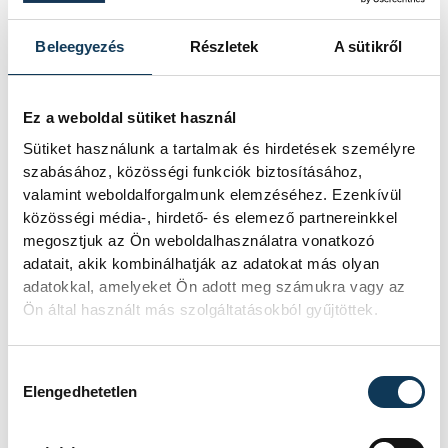
Odense HB (dán) - FTC-Rail Cargo Hungaria
CSM Bucuresti (román)-Team Esbjerg (dán)
Beleegyezés
Részletek
A sütikről
Brest Bretagne (francia)-Metz HB (francia)
Ez a weboldal sütiket használ
Sütiket használunk a tartalmak és hirdetések személyre
sport
kézilabda
ország-világ
szabásához, közösségi funkciók biztosításához,
valamint weboldalforgalmunk elemzéséhez. Ezenkívül
női kézilabda BL
Ferencváros
közösségi média-, hirdető- és elemező partnereinkkel
megosztjuk az Ön weboldalhasználatra vonatkozó
Győri Audi ETO KC
adatait, akik kombinálhatják az adatokat más olyan
adatokkal, amelyeket Ön adott meg számukra vagy az
Ön által használt más szolgáltatásokból gyűjtöttek.
Hozzájárulás kiválasztása
SZERZŐ
Elengedhetetlen
vehir.hu