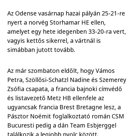
Az Odense vasárnap hazai pályán 25-21-re
nyert a norvég Storhamar HE ellen,
amelyet egy hete idegenben 33-20-ra vert,
vagyis kettős sikerrel, a vártnál is
simábban jutott tovább.
Az már szombaton eldőlt, hogy Vámos
Petra, Szöllősi-Schatzl Nadine és Szemerey
Zsófia csapata, a francia bajnoki címvédő
és listavezető Metz HB ellenfele az
ugyancsak francia Brest Bretagne lesz, a
Pásztor Noémit foglalkoztató román CSM
Bucuresti pedig a dán Team Esbjerggel
találkozik a legjobb nyolc között.