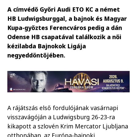
A címvédő Győri Audi ETO KC a német
HB Ludwigsburggal, a bajnok és Magyar
Kupa-győztes Ferencváros pedig a dán
Odense HB csapatával találkozik a női
kézilabda Bajnokok Ligája
negyeddöntőjében.
A rájátszás első fordulójának vasárnapi
visszavágóján a Ludwigsburg 26-23-ra
kikapott a szlovén Krim Mercator Ljubljana
otthonában, az Európa-bajnoki