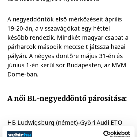
A negyeddöntők első mérkőzéseit április
19-20-án, a visszavágókat egy héttel
később rendezik. Mindkét magyar csapat a
párharcok második meccseit játssza hazai
pályán. A négyes döntőre május 31-én és
június 1-én kerül sor Budapesten, az MVM
Dome-ban.
A női BL-negyeddöntő párosítása:
HB Ludwigsburg (német)-Győri Audi ETO
KC