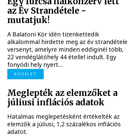
Egy furcsa halkonzerv lett
az Év Strandétele -
mutatjuk!
A Balatoni Kör idén tizenkettedik
alkalommal hirdette meg az év strandétele
versenyt, amelyre minden eddiginél több,
22 vendéglátóhely 44 étellel indult. Egy
fonyódi hely nyert...
KÖZÉLET
Meglepték az elemzőket a
júliusi inflációs adatok
Hatalmas meglepetésként értékelték az
elemzők a júliusi, 1,2 százalékos inflációs
adatot.