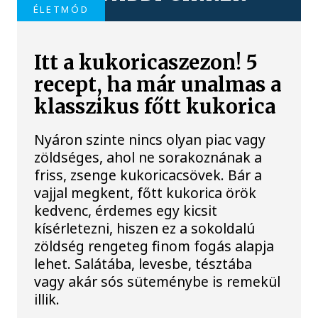
ÉLETMÓD
Itt a kukoricaszezon! 5
recept, ha már unalmas a
klasszikus főtt kukorica
Nyáron szinte nincs olyan piac vagy
zöldséges, ahol ne sorakoznának a
friss, zsenge kukoricacsövek. Bár a
vajjal megkent, főtt kukorica örök
kedvenc, érdemes egy kicsit
kísérletezni, hiszen ez a sokoldalú
zöldség rengeteg finom fogás alapja
lehet. Salátába, levesbe, tésztába
vagy akár sós süteménybe is remekül
illik.