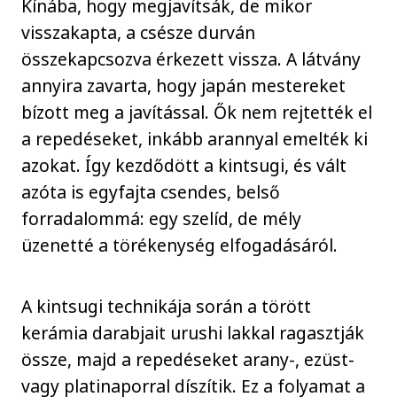
Kínába, hogy megjavítsák, de mikor
visszakapta, a csésze durván
összekapcsozva érkezett vissza. A látvány
annyira zavarta, hogy japán mestereket
bízott meg a javítással. Ők nem rejtették el
a repedéseket, inkább arannyal emelték ki
azokat. Így kezdődött a kintsugi, és vált
azóta is egyfajta csendes, belső
forradalommá: egy szelíd, de mély
üzenetté a törékenység elfogadásáról.
A kintsugi technikája során a törött
kerámia darabjait urushi lakkal ragasztják
össze, majd a repedéseket arany-, ezüst-
vagy platinaporral díszítik. Ez a folyamat a