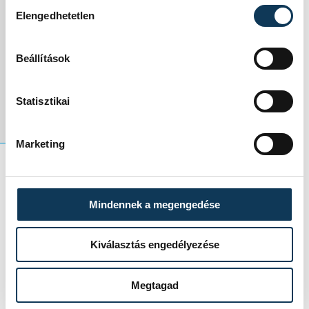
Hozzájárulás kiválasztása
Elengedhetetlen
tökéletlenség nem
szégyen, hanem
Beállítások
erőforrás.
Statisztikai
Marketing
életmód
Mindennek a megengedése
Kiválasztás engedélyezése
SZERZŐ
Megtagad
Balogh