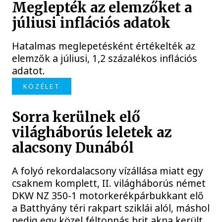
Meglepték az elemzőket a
júliusi inflációs adatok
Hatalmas meglepetésként értékelték az
elemzők a júliusi, 1,2 százalékos inflációs
adatot.
KÖZÉLET
Sorra kerülnek elő
világháborús leletek az
alacsony Dunából
A folyó rekordalacsony vízállása miatt egy
csaknem komplett, II. világháborús német
DKW NZ 350-1 motorkerékpárbukkant elő
a Batthyány téri rakpart sziklái alól, máshol
pedig egy közel féltonnás brit akna került