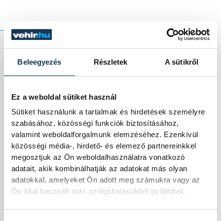
Beleegyezés
Részletek
A sütikről
A modern világban,
ahol a tökéletesség
Ez a weboldal sütiket használ
hajszolása és a
Sütiket használunk a tartalmak és hirdetések személyre
szabásához, közösségi funkciók biztosításához,
hibák elrejtése
valamint weboldalforgalmunk elemzéséhez. Ezenkívül
közösségi média-, hirdető- és elemező partnereinkkel
gyakori, a kintsugi
megosztjuk az Ön weboldalhasználatra vonatkozó
adatait, akik kombinálhatják az adatokat más olyan
emlékeztet
adatokkal, amelyeket Ön adott meg számukra vagy az
Ön által használt más szolgáltatásokból gyűjtöttek.
bennünket arra,
hogy a