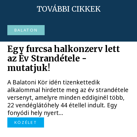
TOVÁBBI CIKKEK
BALATON
Egy furcsa halkonzerv lett
az Év Strandétele -
mutatjuk!
A Balatoni Kör idén tizenkettedik
alkalommal hirdette meg az év strandétele
versenyt, amelyre minden eddiginél több,
22 vendéglátóhely 44 étellel indult. Egy
fonyódi hely nyert...
KÖZÉLET