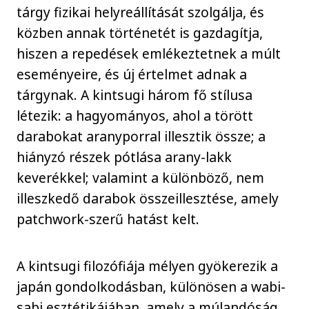
tárgy fizikai helyreállítását szolgálja, és
közben annak történetét is gazdagítja,
hiszen a repedések emlékeztetnek a múlt
eseményeire, és új értelmet adnak a
tárgynak. A kintsugi három fő stílusa
létezik: a hagyományos, ahol a törött
darabokat aranyporral illesztik össze; a
hiányzó részek pótlása arany-lakk
keverékkel; valamint a különböző, nem
illeszkedő darabok összeillesztése, amely
patchwork-szerű hatást kelt.
A kintsugi filozófiája mélyen gyökerezik a
japán gondolkodásban, különösen a wabi-
sabi esztétikájában, amely a múlandóság,