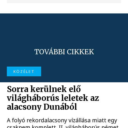
TOVÁBBI CIKKEK
KÖZÉLET
Sorra kerülnek elő
világháborús leletek az
alacsony Dunából
A folyó rekordalacsony vízállása miatt egy
csaknem komplett, II. világháborús német