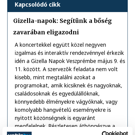
Kapcsolódó cikk
Gizella-napok: Segítünk a bőség
zavarában eligazodni
A koncertekkel együtt közel negyven
izgalmas és interaktív rendezvénnyel érkezik
idén a Gizella Napok Veszprémbe május 9. és
11. között. A szervezők feladata nem volt
kisebb, mint megtalálni azokat a
programokat, amik kicsiknek és nagyoknak,
családosoknak és egyedülállóknak,
könnyedebb élményekre vágyóknak, vagy
komolyabb hangvételű eseményekre is
nyitott közönségnek is egyaránt
megfelelnek. Részletesen átböngészve a
programkínálatot nagyon úgy néz ki, hogy ez