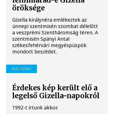
fennmarad-e Gizella
öröksége
Gizella királynéra emlékeztek az
ünnepi szentmisén szombat délelőtt
a veszprémi Szentháromság téren. A
szentmisén Spányi Antal
székesfehérvári megyéspüspök
mondott beszédet.
KULTÚRA
Érdekes kép került elő a
legelső Gizella-napokról
1992-t írtunk akkor.