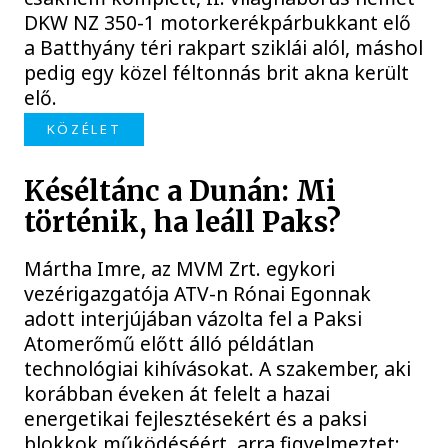
DKW NZ 350-1 motorkerékpárbukkant elő
a Batthyány téri rakpart sziklái alól, máshol
pedig egy közel féltonnás brit akna került
elő.
KÖZÉLET
Késéltánc a Dunán: Mi
történik, ha leáll Paks?
Mártha Imre, az MVM Zrt. egykori
vezérigazgatója ATV-n Rónai Egonnak
adott interjújában vázolta fel a Paksi
Atomerőmű előtt álló példátlan
technológiai kihívásokat. A szakember, aki
korábban éveken át felelt a hazai
energetikai fejlesztésekért és a paksi
blokkok működéséért, arra figyelmeztet: