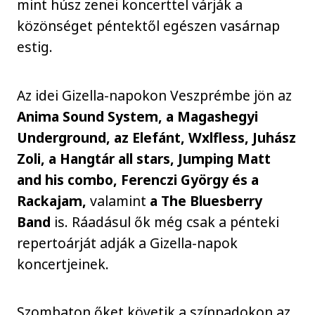
mint húsz zenei koncerttel várják a
közönséget péntektől egészen vasárnap
estig.
Az idei Gizella-napokon Veszprémbe jön az
Anima Sound System, a Magashegyi
Underground, az Elefánt, Wxlfless, Juhász
Zoli, a Hangtár all stars, Jumping Matt
and his combo, Ferenczi György és a
Rackajam,
valamint
a The Bluesberry
Band
is. Ráadásul ők még csak a pénteki
repertoárját adják a Gizella-napok
koncertjeinek.
Szombaton őket követik a színpadokon az