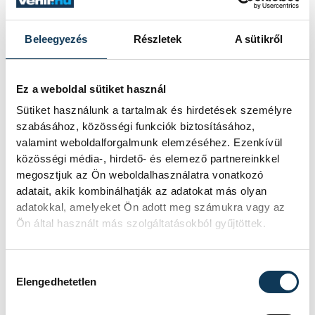
sikerült.
Beleegyezés
Részletek
A sütikről
Ez a weboldal sütiket használ
Sütiket használunk a tartalmak és hirdetések személyre
kultúra
programajánló
koncert
szabásához, közösségi funkciók biztosításához,
valamint weboldalforgalmunk elemzéséhez. Ezenkívül
Gizella-napok
belföld
közösségi média-, hirdető- és elemező partnereinkkel
megosztjuk az Ön weboldalhasználatra vonatkozó
adatait, akik kombinálhatják az adatokat más olyan
adatokkal, amelyeket Ön adott meg számukra vagy az
Ön által használt más szolgáltatásokból gyűjtöttek.
SZERZŐ
vehir.hu
Hozzájárulás kiválasztása
Elengedhetetlen