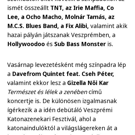
ismét összeállt
TNT, az Irie Maffia, Co
Lee, a Ocho Macho, Molnár Tamás, az
M.C.S. Blues Band, a Fix Alibi,
valamint akik
hazai pályán játszanak Veszprémben, a
Hollywoodoo
és
Sub Bass Monster
is.
Vasárnap levezetésként még színpadra lép
a
Davefrom Quintet feat. Cseh Péter,
valamint ekkor lesz a
Gizella Női Kar
Természet és lélek a zenében
című
koncertje is. De különösen izgalmasnak
ígérkezik a a idén debütáló Veszprémi
Katonazenekari Fesztivál, ahol a
katonaindulóktól a világslágereken át a