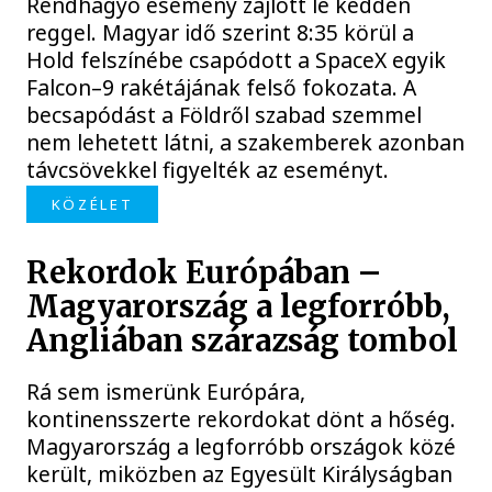
Rendhagyó esemény zajlott le kedden
reggel. Magyar idő szerint 8:35 körül a
Hold felszínébe csapódott a SpaceX egyik
Falcon–9 rakétájának felső fokozata. A
becsapódást a Földről szabad szemmel
nem lehetett látni, a szakemberek azonban
távcsövekkel figyelték az eseményt.
KÖZÉLET
Rekordok Európában –
Magyarország a legforróbb,
Angliában szárazság tombol
Rá sem ismerünk Európára,
kontinensszerte rekordokat dönt a hőség.
Magyarország a legforróbb országok közé
került, miközben az Egyesült Királyságban