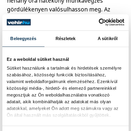
néhány óra hatékony munkavégzés
gördülékenyen valósulhasson meg. Az
iparkamara bízik benne, hogy a tér hamar
népszerű lesz, és a vállalkozások szívesen
élnek majd az új lehetőséggel.
Beleegyezés
Részletek
A sütikről
Ez a weboldal sütiket használ
közélet
Sütiket használunk a tartalmak és hirdetések személyre
Veszprém Megyei Kereskedelmi és
szabásához, közösségi funkciók biztosításához,
Iparkamara
valamint weboldalforgalmunk elemzéséhez. Ezenkívül
közösségi média-, hirdető- és elemező partnereinkkel
megosztjuk az Ön weboldalhasználatra vonatkozó
adatait, akik kombinálhatják az adatokat más olyan
adatokkal, amelyeket Ön adott meg számukra vagy az
Ön által használt más szolgáltatásokból gyűjtöttek.
FOTÓS
SZERZŐ
Szalai
vehir.hu