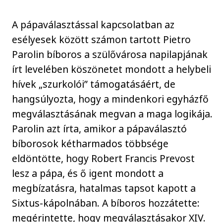
A pápaválasztással kapcsolatban az
esélyesek között számon tartott Pietro
Parolin bíboros a szülővárosa napilapjának
írt levelében köszönetet mondott a helybeli
hívek „szurkolói” támogatásáért, de
hangsúlyozta, hogy a mindenkori egyházfő
megválasztásának megvan a maga logikája.
Parolin azt írta, amikor a pápaválasztó
bíborosok kétharmados többsége
eldöntötte, hogy Robert Francis Prevost
lesz a pápa, és ő igent mondott a
megbízatásra, hatalmas tapsot kapott a
Sixtus-kápolnában. A bíboros hozzátette:
megérintette, hogy megválasztásakor XIV.