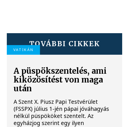
TOVÁBBI CIKKEK
VATIKÁN
A püspökszentelés, ami
kiközösítést von maga
után
A Szent X. Piusz Papi Testvérület
(FSSPX) július 1-jén pápai jóváhagyás
nélkül püspököket szentelt. Az
egyházjog szerint egy ilyen