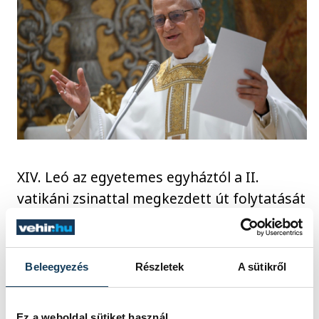
XIV. Leó az egyetemes egyháztól a II.
vatikáni zsinattal megkezdett út folytatását
kéri, amelynek témáit szerinte Ferenc pápa
2013-ban kiadott, Az evangélium öröme
(Evangelii gaudium) kezdetű apostoli
Beleegyezés
Részletek
A sütikről
buzdítása tette aktuálissá. XIV. Leó a zsinati
témák közül megemlítette az egész földi
Ez a weboldal sütiket használ