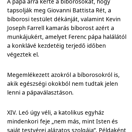
A pápa arra kérte a bíborosokat, hogy
tapsolják meg Giovanni Battista Rét, a
bíborosi testület dékánját, valamint Kevin
Joseph Farrell kamarás bíborost azért a
munkájukért, amelyet Ferenc pápa halálától
a konklávé kezdetéig terjedő időben
végeztek el.
Megemlékezett azokról a bíborosokról is,
akik egészségi okokból nem tudtak jelen
lenni a pápaválasztáson.
XIV. Leó úgy véli, a katolikus egyház
mindenkori feje „nem más, mint Isten és
saját testvérei alázatos szolgája”. Példaként