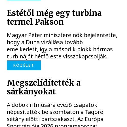
Estétől még egy turbina
termel Pakson
Magyar Péter miniszterelnök bejelentette,
hogy a Duna vízállása tovább
emelkedett, így a második blokk hármas
turbináját hétfő este visszakapcsolják.
KÖZÉLET
Megszelídítették a
sárkányokat
A dobok ritmusára evező csapatok
népesítették be szombaton a Tagore
sétány előtti partszakaszt. Az Európa
Sportrégiója 2026 programsorozat