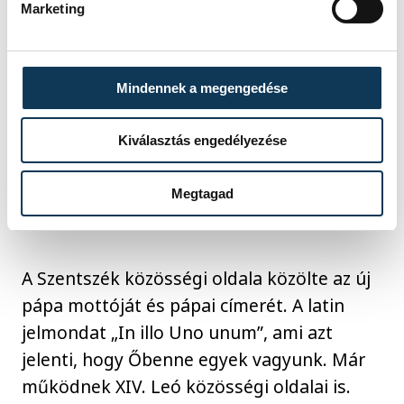
megválasztásakor elhangzott gondolatait
Marketing
idézte, miszerint az akkori egyházfő a hit és
a szeretet lángjával akarta megvilágítani a
jóakaratú emberek közötti
Mindennek a megengedése
együttműködést, valamint éreztetni Isten
segítő erejét. Ez volt XIV. Leó harmadik
Kiválasztás engedélyezése
beszéde megválasztása óta, a Szent Péter-
bazilika erkélyén, majd a Sixtus-kápolnában
Megtagad
pénteken elmondott beszédét követően.
A Szentszék közösségi oldala közölte az új
pápa mottóját és pápai címerét. A latin
jelmondat „In illo Uno unum”, ami azt
jelenti, hogy Őbenne egyek vagyunk. Már
működnek XIV. Leó közösségi oldalai is.