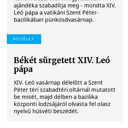
ajándéka szabadítja meg - mondta XIV.
Leó pápa a vatikáni Szent Péter-
bazilikában pünkösdvasárnap.
KÖZÉLET
Békét sürgetett XIV. Leó
pápa
XIV. Leó vasárnap délelőtt a Szent
Péter téri szabadtéri oltárnál mutatott
be misét, majd délben a bazilika
központi lodzsájáról olvasta fel olasz
nyelvű húsvéti beszédét.