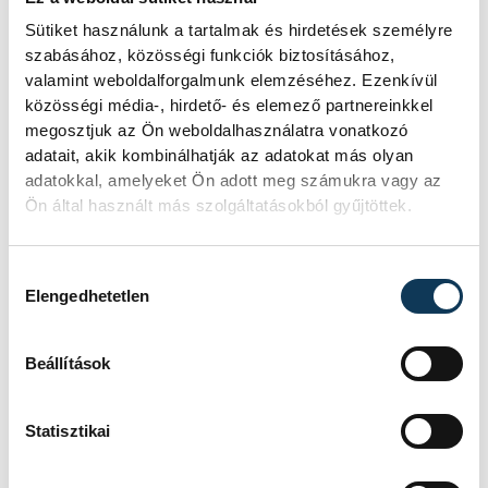
keresztény közösség küldetéstudatát, a
Sütiket használunk a tartalmak és hirdetések személyre
kollegialitás és szinodalitás erősödését, a
szabásához, közösségi funkciók biztosításához,
hit érzékelése iránti figyelmet. Utóbbi
valamint weboldalforgalmunk elemzéséhez. Ezenkívül
esetében az inkluzivitást emelte ki, vagyis a
közösségi média-, hirdető- és elemező partnereinkkel
megosztjuk az Ön weboldalhasználatra vonatkozó
legelesettebbek befogadását,
adatait, akik kombinálhatják az adatokat más olyan
szeretetteljes gondozását, a kortárs
adatokkal, amelyeket Ön adott meg számukra vagy az
világgal való bátor és bizalommal teli
Ön által használt más szolgáltatásokból gyűjtöttek.
párbeszédet.
Hozzájárulás kiválasztása
Elengedhetetlen
Elmondása szerint ezek a szempontok is
szerepet játszottak pápai neve
Beállítások
kiválasztásában.
Statisztikai
Beszéde végén VI. Pál 1963-as