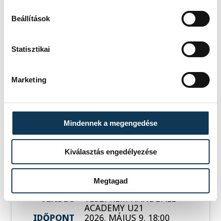
SZERZŐ
vehir.hu
Beállítások
Statisztikai
Események
Marketing
KORÁBBI ESEMÉNYEK BETÖLTÉSE
Mindennek a megengedése
Kiválasztás engedélyezése
SOROZAT
FÉRFI KÉZILABDA NB I/B
2025/26
Megtagad
HAZAI
DEAC
VENDÉG
VESZPRÉM HANDBALL
ACADEMY U21
IDŐPONT
2026. MÁJUS 9. 18:00