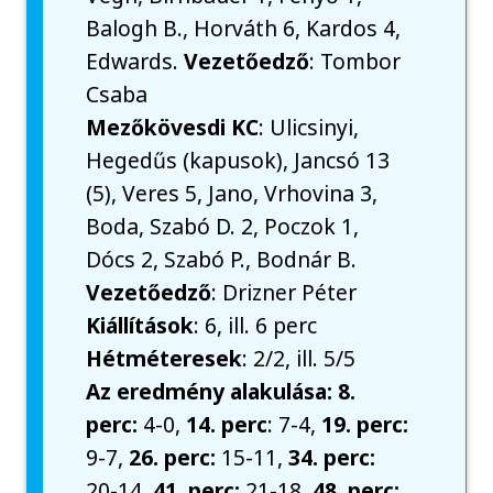
Balogh B., Horváth 6, Kardos 4,
Edwards.
Vezetőedző
: Tombor
Csaba
Mezőkövesdi KC
: Ulicsinyi,
Hegedűs (kapusok), Jancsó 13
(5), Veres 5, Jano, Vrhovina 3,
Boda, Szabó D. 2, Poczok 1,
Dócs 2, Szabó P., Bodnár B.
Vezetőedző
: Drizner Péter
Kiállítások
: 6, ill. 6 perc
Hétméteresek
: 2/2, ill. 5/5
Az eredmény alakulása: 8.
perc:
4-0,
14. perc
: 7-4,
19. perc:
9-7,
26. perc:
15-11,
34. perc:
20-14,
41. perc:
21-18,
48. perc: