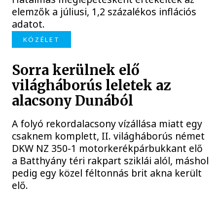
elemzők a júliusi, 1,2 százalékos inflációs
adatot.
KÖZÉLET
Sorra kerülnek elő
világháborús leletek az
alacsony Dunából
A folyó rekordalacsony vízállása miatt egy
csaknem komplett, II. világháborús német
DKW NZ 350-1 motorkerékpárbukkant elő
a Batthyány téri rakpart sziklái alól, máshol
pedig egy közel féltonnás brit akna került
elő.