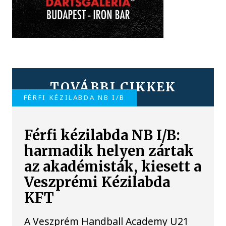
TOVÁBBI CIKKEK
FÉRFI KÉZILABDA NB I/B
Férfi kézilabda NB I/B:
harmadik helyen zártak
az akadémisták, kiesett a
Veszprémi Kézilabda
KFT
A Veszprém Handball Academy U21