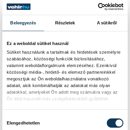
búcsúznak
Beleegyezés
Részletek
A sütikről
– nyilatkozta klubja
honlapján
Tombor
Csaba vezetőedző.
Ez a weboldal sütiket használ
Sütiket használunk a tartalmak és hirdetések személyre
szabásához, közösségi funkciók biztosításához,
valamint weboldalforgalmunk elemzéséhez. Ezenkívül
sport
kézilabda
közösségi média-, hirdető- és elemező partnereinkkel
megosztjuk az Ön weboldalhasználatra vonatkozó
Veszprém Handball Academy
adatait, akik kombinálhatják az adatokat más olyan
adatokkal, amelyeket Ön adott meg számukra vagy az
férfi kézilabda NB I/B
Ön által használt más szolgáltatásokból gyűjtöttek.
Hozzájárulás kiválasztása
Elengedhetetlen