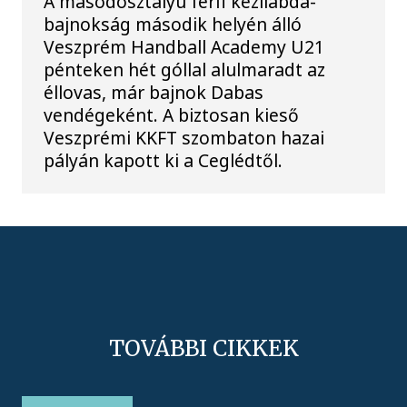
A másodosztályú férfi kézilabda-
bajnokság második helyén álló
Veszprém Handball Academy U21
pénteken hét góllal alulmaradt az
éllovas, már bajnok Dabas
vendégeként. A biztosan kieső
Veszprémi KKFT szombaton hazai
pályán kapott ki a Ceglédtől.
TOVÁBBI CIKKEK