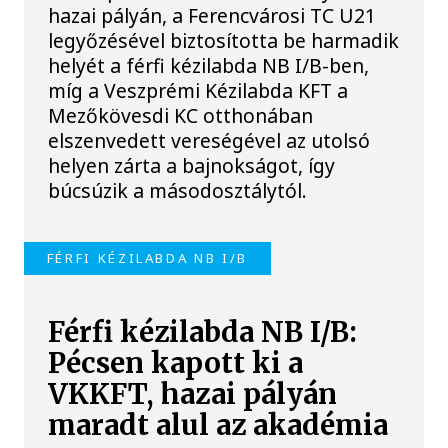
hazai pályán, a Ferencvárosi TC U21
legyőzésével biztosította be harmadik
helyét a férfi kézilabda NB I/B-ben,
míg a Veszprémi Kézilabda KFT a
Mezőkövesdi KC otthonában
elszenvedett vereségével az utolsó
helyen zárta a bajnokságot, így
búcsúzik a másodosztálytól.
FÉRFI KÉZILABDA NB I/B
Férfi kézilabda NB I/B:
Pécsen kapott ki a
VKKFT, hazai pályán
maradt alul az akadémia