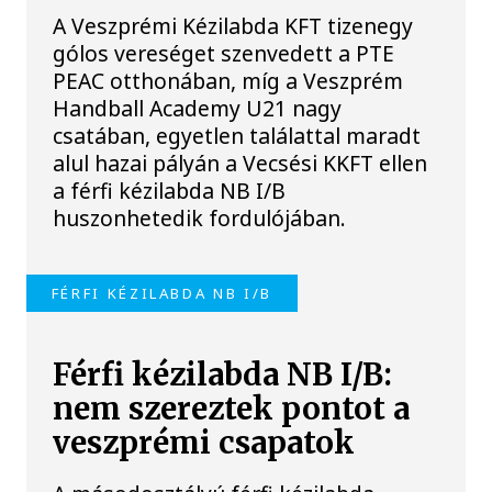
A Veszprémi Kézilabda KFT tizenegy
gólos vereséget szenvedett a PTE
PEAC otthonában, míg a Veszprém
Handball Academy U21 nagy
csatában, egyetlen találattal maradt
alul hazai pályán a Vecsési KKFT ellen
a férfi kézilabda NB I/B
huszonhetedik fordulójában.
FÉRFI KÉZILABDA NB I/B
Férfi kézilabda NB I/B:
nem szereztek pontot a
veszprémi csapatok