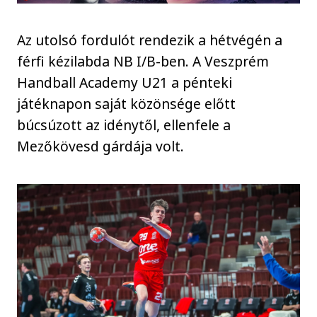
Az utolsó fordulót rendezik a hétvégén a
férfi kézilabda NB I/B-ben. A Veszprém
Handball Academy U21 a pénteki
játéknapon saját közönsége előtt
búcsúzott az idénytől, ellenfele a
Mezőkövesd gárdája volt.