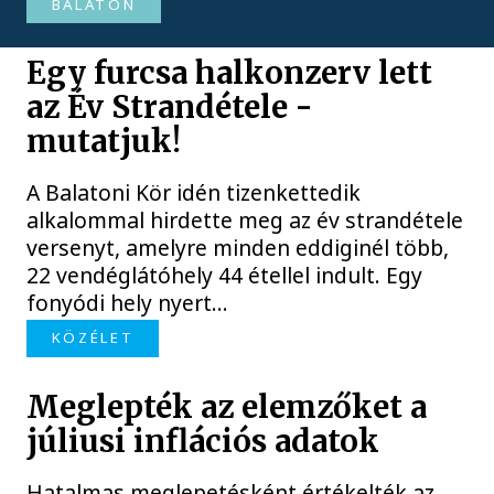
BALATON
Egy furcsa halkonzerv lett
az Év Strandétele -
mutatjuk!
A Balatoni Kör idén tizenkettedik
alkalommal hirdette meg az év strandétele
versenyt, amelyre minden eddiginél több,
22 vendéglátóhely 44 étellel indult. Egy
fonyódi hely nyert...
KÖZÉLET
Meglepték az elemzőket a
júliusi inflációs adatok
Hatalmas meglepetésként értékelték az