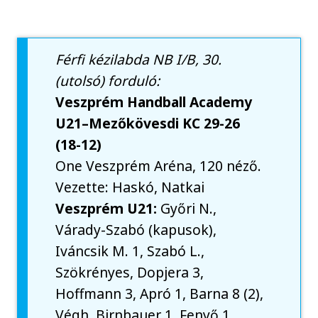
Férfi kézilabda NB I/B, 30.
(utolsó) forduló:
Veszprém Handball Academy
U21–Mezőkövesdi KC 29-26
(18-12)
One Veszprém Aréna, 120 néző.
Vezette: Haskó, Natkai
Veszprém U21:
Győri N.,
Várady-Szabó (kapusok),
Iváncsik M. 1, Szabó L.,
Szökrényes, Dopjera 3,
Hoffmann 3, Apró 1, Barna 8 (2),
Végh, Birnbauer 1, Fenyő 1,