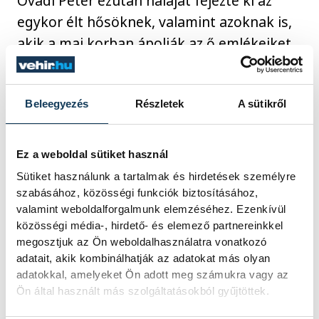
Ovádi Péter ezután háláját fejezte ki az
egykor élt hősöknek, valamint azoknak is,
akik a mai korban ápolják az ő emlékeiket
és tovább viszik azokat az értékeket,
amiket ők is képviseltek.
Beleegyezés
Részletek
A sütikről
Az ünnepi műsor és a beszéd után az
egyházak részéről Udvardy György,
Ez a weboldal sütiket használ
veszprémi érsek és Szabó György
Sütiket használunk a tartalmak és hirdetések személyre
szabásához, közösségi funkciók biztosításához,
alezredes, protestáns tábori lelkész
valamint weboldalforgalmunk elemzéséhez. Ezenkívül
mondták el imájukat a hősökért, majd a
közösségi média-, hirdető- és elemező partnereinkkel
jelenlévő fegyveres erők és politikai
megosztjuk az Ön weboldalhasználatra vonatkozó
adatait, akik kombinálhatják az adatokat más olyan
szervezetek képviselői koszorút helyeztek
adatokkal, amelyeket Ön adott meg számukra vagy az
el az emlékműnél.
Ön által használt más szolgáltatásokból gyűjtöttek.