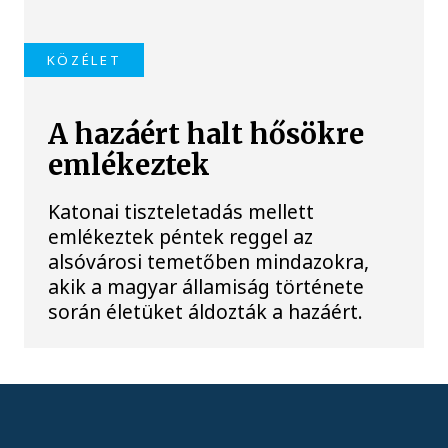
KÖZÉLET
A hazáért halt hősökre
emlékeztek
Katonai tiszteletadás mellett
emlékeztek péntek reggel az
alsóvárosi temetőben mindazokra,
akik a magyar államiság története
során életüket áldozták a hazáért.