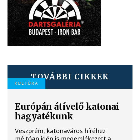
TOVÁBBI CIKKEK
KULTÚRA
Európán átívelő katonai
hagyatékunk
Veszprém, katonaváros híréhez
méltóan idén is megemlékezett a