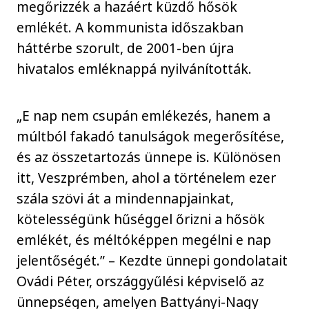
megőrizzék a hazáért küzdő hősök
emlékét. A kommunista időszakban
háttérbe szorult, de 2001-ben újra
hivatalos emléknappá nyilvánították.
„E nap nem csupán emlékezés, hanem a
múltból fakadó tanulságok megerősítése,
és az összetartozás ünnepe is. Különösen
itt, Veszprémben, ahol a történelem ezer
szála szövi át a mindennapjainkat,
kötelességünk hűséggel őrizni a hősök
emlékét, és méltóképpen megélni e nap
jelentőségét.” – Kezdte ünnepi gondolatait
Ovádi Péter, országgyűlési képviselő az
ünnepségen, amelyen Battyányi-Nagy