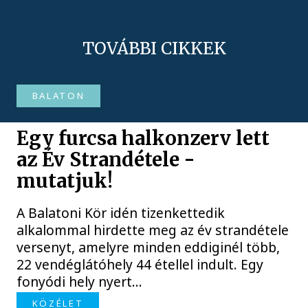
TOVÁBBI CIKKEK
BALATON
Egy furcsa halkonzerv lett
az Év Strandétele -
mutatjuk!
A Balatoni Kör idén tizenkettedik
alkalommal hirdette meg az év strandétele
versenyt, amelyre minden eddiginél több,
22 vendéglátóhely 44 étellel indult. Egy
fonyódi hely nyert...
KÖZÉLET