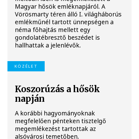
Magyar hősök emléknapjáról. A
Vörösmarty téren álló I. világháborús
emlékműnél tartott ünnepségen a
néma főhajtás mellett egy
gondolatébresztő beszédet is
hallhattak a jelenlévők.
KÖZÉLET
Koszorúzás a hősök
napján
A korábbi hagyományoknak
megfelelően pénteken tisztelgő
megemlékezést tartottak az
alsóvárosi temetőben.