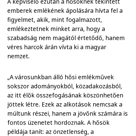
A képviselő ezután a hősöknek tekintett
emberek emlékének ápolására hívta fel a
figyelmet, akik, mint fogalmazott,
emlékeztetnek minket arra, hogy a
szabadság nem magától értetődő, hanem
véres harcok árán vívta ki a magyar
nemzet.
„A városunkban álló hősi emlékművek
sokszor adományokból, közadakozásból,
az itt élők összefogásának köszönhetően
jöttek létre. Ezek az alkotások nemcsak a
múltunk részei, hanem a jövőnk számára is
fontos üzenetet hordoznak. A hősök
példája tanít: az önzetlenség, a