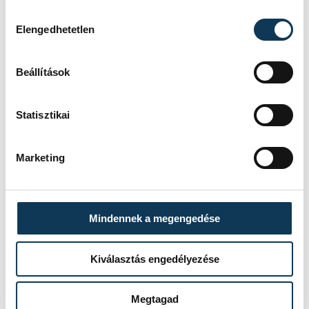
Hozzájárulás kiválasztása
kultúra
Ovádi Péter
ünnepség
Elengedhetetlen
Hősök
Magyar hősök emléknapja
Beállítások
Statisztikai
FOTÓS
SZERZŐ
Marketing
Szalai
vehir.hu
Csaba
Mindennek a megengedése
Kiválasztás engedélyezése
Megtagad