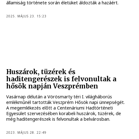
államiság története során életüket áldozták a hazáért.
2025. MÁJUS 23. 15:23
Huszárok, tüzérek és
haditengerészek is felvonultak a
hősök napján Veszprémben
Vasárnap délután a Vörösmarty téri I. világháborús
emlékműnél tartották Veszprém Hősök napi ünnepségét.
A megemlékezés előtt a Centenáriumi Hadtörténeti
Egyesület szervezésében korabeli huszárok, tüzérek, de
még haditengerészek is felvonultak a belvárosban.
2023. MÁJUS 28. 22:49