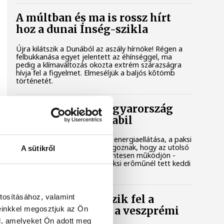
A múltban és ma is rossz hírt
hoz a dunai Ínség-szikla
Újra kilátszik a Dunából az aszály hírnöke! Régen a
felbukkanása egyet jelentett az éhínséggel, ma
pedig a klímaváltozás okozta extrém szárazságra
hívja fel a figyelmet. Elmeséljük a baljós kőtömb
történetét.
Magyar Péter: Magyarország
energiaellátása stabil
Jelenleg stabil Magyarország energiaellátása, a paksi
erőmű munkatársai azon dolgoznak, hogy az utolsó
A sütikről
még termelő turbina hibamentesen működjön -
közölte a miniszterelnök a paksi erőműnél tett keddi
látogatása során.
tosításához, valamint
Játék közben fedezik fel a
einkkel megosztjuk az Ön
tudomány világát a veszprémi
gyerekek
l, amelyeket Ön adott meg