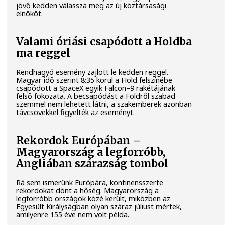
jövő kedden válassza meg az új köztársasági
elnököt.
Valami óriási csapódott a Holdba
ma reggel
Rendhagyó esemény zajlott le kedden reggel.
Magyar idő szerint 8:35 körül a Hold felszínébe
csapódott a SpaceX egyik Falcon–9 rakétájának
felső fokozata. A becsapódást a Földről szabad
szemmel nem lehetett látni, a szakemberek azonban
távcsövekkel figyelték az eseményt.
Rekordok Európában –
Magyarország a legforróbb,
Angliában szárazság tombol
Rá sem ismerünk Európára, kontinensszerte
rekordokat dönt a hőség. Magyarország a
legforróbb országok közé került, miközben az
Egyesült Királyságban olyan száraz júliust mértek,
amilyenre 155 éve nem volt példa.