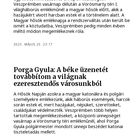
Veszprémben vasárnap délután a Vörösmarty téri I.
világháborús emlékműnél a magyar hősök előtt, akik a
hazájukért vívott harcban estek el a történelem alatt. A
Magyar hősök emléknapja a rendszerváltás után került be
ismét a köztudatba, Veszprémben pedig minden évben
méltó módon megemlékeznek róla.
2025. MÁJUS 25. 23:17
Porga Gyula: A béke üzenetét
továbbítom a világnak
ezeresztendős városunkból
A Hősök Napján azokra a magyar katonákra és polgári
személyekre emlékezünk, akik háborús események, harcok
során estek el, mert hazájukat, népüket, szeretteiket,
családjukat védelmezték. Veszprémben több helyen
tartottak megemlékezéseket, a központi ünnepséget
vasárnap a Vörösmarty téri emlékműnél, ahol Porga
Gyula polgármester mondott ünnepi beszédet katonai
tiszteletadás mellett.