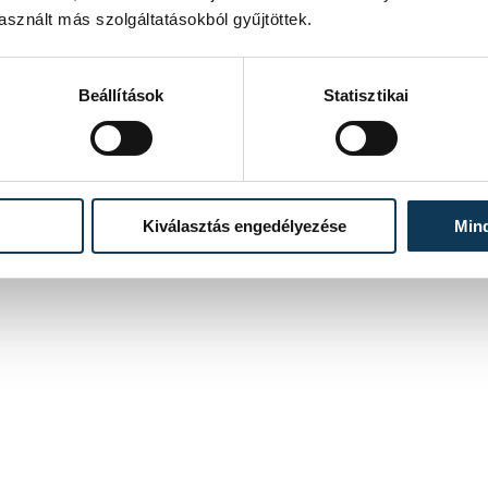
sznált más szolgáltatásokból gyűjtöttek.
Beállítások
Statisztikai
Kiválasztás engedélyezése
Min