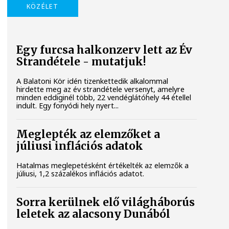
KÖZÉLET
Egy furcsa halkonzerv lett az Év
Strandétele - mutatjuk!
A Balatoni Kör idén tizenkettedik alkalommal
hirdette meg az év strandétele versenyt, amelyre
minden eddiginél több, 22 vendéglátóhely 44 étellel
indult. Egy fonyódi hely nyert...
Meglepték az elemzőket a
júliusi inflációs adatok
Hatalmas meglepetésként értékelték az elemzők a
júliusi, 1,2 százalékos inflációs adatot.
Sorra kerülnek elő világháborús
leletek az alacsony Dunából