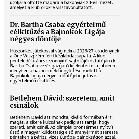
utoljára öltötte magára a bakonyiak 24-es mezét,
amelyet a klub örökre visszavonultatott.
Dr. Bartha Csaba: egyértelmű
célkitűzés a Bajnokok Ligája
négyes döntője
Huszonkét játékossal vág neki a 2026/27-es idénynek
a One Veszprém férfi kézilabdacsapata. A klub
péntek délutáni szezonnyitó sajtótájékoztatóján dr.
Bartha Csaba vezérigazgató kijelentette: a jubileumi
idényben a hazai címek begyűjtése mellett a
Bajnokok Ligája négyes döntőjébe jutás is
egyértelmű célkitűzés.
Betlehem Dávid: szeretem, amit
csinálok
Betlehem Dávid azt mondta, kiváló formában érzi
magát, a sikere kulcsának pedig azt tartja, hogy
szereti, amit csinál. Az olimpiai bronzérmes nyíltvízi
úszó a magyar küldöttség első aranyérmét szerezte
pénteken a párizsi vizes Európa-bajnokságon azzal,