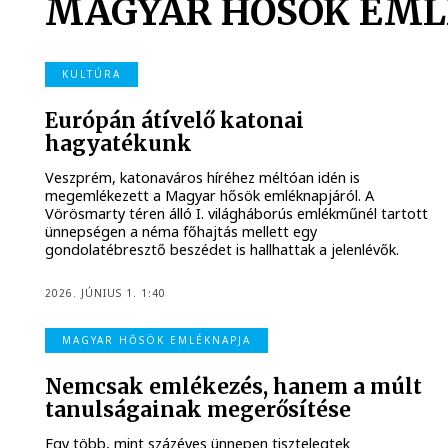
MAGYAR HŐSÖK EML
KULTÚRA
Európán átívelő katonai
hagyatékunk
Veszprém, katonaváros híréhez méltóan idén is
megemlékezett a Magyar hősök emléknapjáról. A
Vörösmarty téren álló I. világháborús emlékműnél tartott
ünnepségen a néma főhajtás mellett egy
gondolatébresztő beszédet is hallhattak a jelenlévők.
2026. JÚNIUS 1. 1:40
MAGYAR HŐSÖK EMLÉKNAPJA
Nemcsak emlékezés, hanem a múlt
tanulságainak megerősítése
Egy több, mint százéves ünnepen tisztelegtek