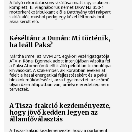
A folyó rekordalacsony vízállása miatt egy csaknem
komplett, II. világháborús német DKW NZ 350-1
motorkerékpárbukkant elő a Batthyány téri rakpart
sziklái alól, máshol pedig egy közel féltonnás brit
akna került elő.
Késéltánc a Dunán: Mi történik,
ha leáll Paks?
Mártha Imre, az MVM Zrt. egykori vezérigazgatója
ATV-n Rónai Egonnak adott interjújában vázolta fel
a Paksi Atomerőmű előtt álló példátlan technológiai
kihívásokat. A szakember, aki korábban éveken át
felelt a hazai energetikai fejlesztésekért és a paksi
blokkok működéséért, arra figyelmeztet: az erőmű
olyan üzemállapotban van, amelyre eredetileg nem
tervezték.
A Tisza-frakció kezdeményezte,
hogy jövő kedden legyen az
államfőválasztás
A Tisza-frakció kezdeményezte, hogy a parlament