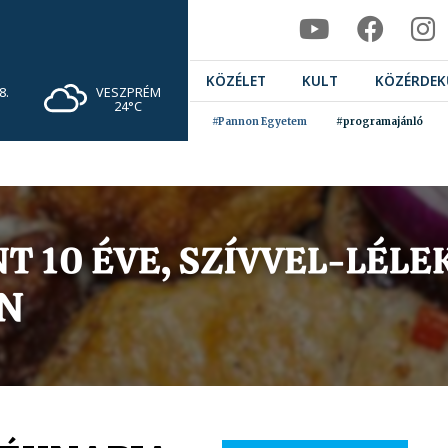
KÖZÉLET
KULT
KÖZÉRDEK
VESZPRÉM
8.
24°C
#Pannon Egyetem
#programajánló