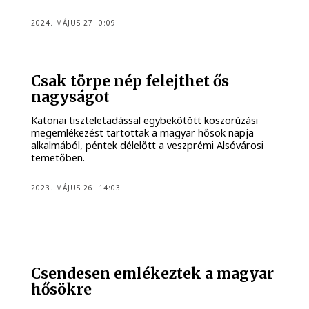
2024. MÁJUS 27. 0:09
Csak törpe nép felejthet ős
nagyságot
Katonai tiszteletadással egybekötött koszorúzási
megemlékezést tartottak a magyar hősök napja
alkalmából, péntek délelőtt a veszprémi Alsóvárosi
temetőben.
2023. MÁJUS 26. 14:03
Csendesen emlékeztek a magyar
hősökre