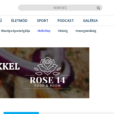
Ű
ÉLETMÓD
SPORT
PODCAST
GALÉRIA
#Európa Sportrégiója
#kék fény
#hőség
#energiaválság