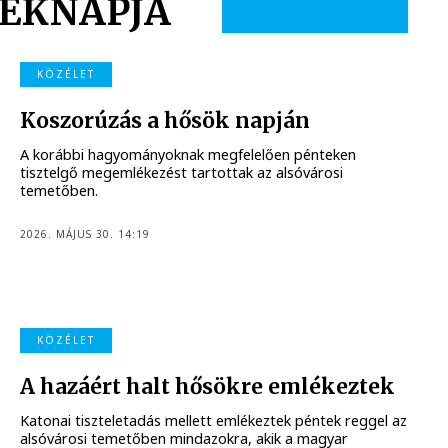
ÉKNAPJA
KÖZÉLET
Koszorúzás a hősök napján
A korábbi hagyományoknak megfelelően pénteken
tisztelgő megemlékezést tartottak az alsóvárosi
temetőben.
2026. MÁJUS 30. 14:19
KÖZÉLET
A hazáért halt hősökre emlékeztek
Katonai tiszteletadás mellett emlékeztek péntek reggel az
alsóvárosi temetőben mindazokra, akik a magyar