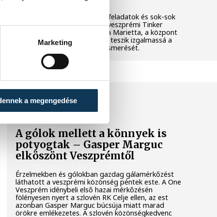
Látványos kísérletek, kreatív feladatok és sok-sok
élmény várja a gyerekeket a veszprémi Tinker
Labsben. Videónkban Balassa Marietta, a központ
vezetője mutatja be, hogyan teszik izgalmassá a
Marketing
természettudományok megismerését.
SPORT
dennek a megengedése
A gólok mellett a könnyek is
potyogtak – Gasper Marguc
elköszönt Veszprémtől
Érzelmekben és gólokban gazdag gálamérkőzést
láthatott a veszprémi közönség péntek este. A One
Veszprém idénybeli első hazai mérkőzésén
fölényesen nyert a szlovén RK Celje ellen, az est
azonban Gasper Marguc búcsúja miatt marad
örökre emlékezetes. A szlovén közönségkedvenc