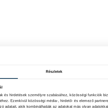
Részletek
ál
mak és hirdetések személyre szabásához, közösségi funkciók biz
hez. Ezenkívül közösségi média-, hirdető- és elemező partner
zó adatait, akik kombinálhatják az adatokat más olyan adatokka