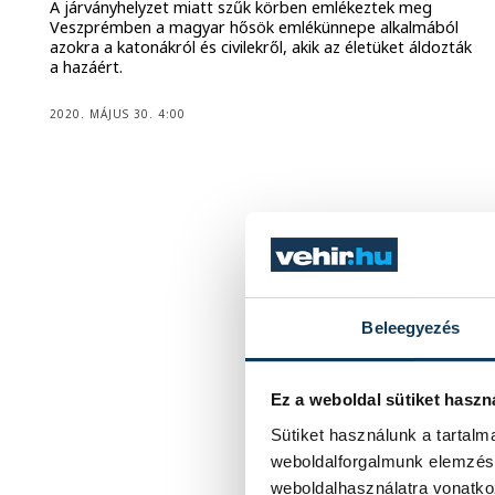
A járványhelyzet miatt szűk körben emlékeztek meg
Veszprémben a magyar hősök emlékünnepe alkalmából
azokra a katonákról és civilekről, akik az életüket áldozták
a hazáért.
2020. MÁJUS 30. 4:00
Beleegyezés
Ez a weboldal sütiket haszn
Sütiket használunk a tartal
weboldalforgalmunk elemzésé
weboldalhasználatra vonatko