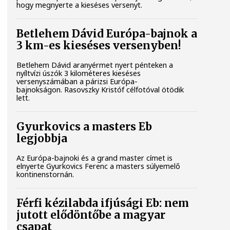
hogy megnyerte a kieséses versenyt.
Betlehem Dávid Európa-bajnok a
3 km-es kieséses versenyben!
Betlehem Dávid aranyérmet nyert pénteken a
nyíltvízi úszók 3 kilométeres kieséses
versenyszámában a párizsi Európa-
bajnokságon. Rasovszky Kristóf célfotóval ötödik
lett.
Gyurkovics a masters Eb
legjobbja
Az Európa-bajnoki és a grand master címet is
elnyerte Gyurkovics Ferenc a masters súlyemelő
kontinenstornán.
Férfi kézilabda ifjúsági Eb: nem
jutott elődöntőbe a magyar
csapat