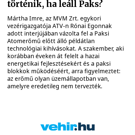
történik, ha leáll Paks?
Mártha Imre, az MVM Zrt. egykori
vezérigazgatója ATV-n Rónai Egonnak
adott interjújában vázolta fel a Paksi
Atomerőmű előtt álló példátlan
technológiai kihívásokat. A szakember, aki
korábban éveken át felelt a hazai
energetikai fejlesztésekért és a paksi
blokkok működéséért, arra figyelmeztet:
az erőmű olyan üzemállapotban van,
amelyre eredetileg nem tervezték.