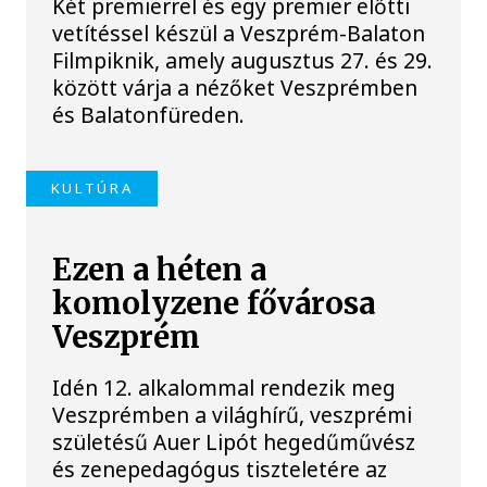
Két premierrel és egy premier előtti
vetítéssel készül a Veszprém-Balaton
Filmpiknik, amely augusztus 27. és 29.
között várja a nézőket Veszprémben
és Balatonfüreden.
KULTÚRA
Ezen a héten a
komolyzene fővárosa
Veszprém
Idén 12. alkalommal rendezik meg
Veszprémben a világhírű, veszprémi
születésű Auer Lipót hegedűművész
és zenepedagógus tiszteletére az