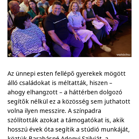
Az ünnepi esten fellépő gyerekek mögött
álló családokat is méltatták, hiszen –
ahogy elhangzott – a háttérben dolgozó
segítők nélkül ez a közösség sem juthatott
volna ilyen messzire. A színpadra
szólították azokat a támogatókat is, akik
hosszú évek óta segítik a stúdió munkáját,
köztük Barabásné Adonyi Szilviát, a