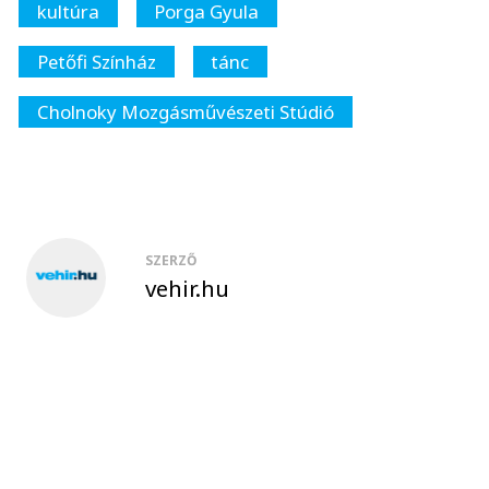
kultúra
Porga Gyula
Petőfi Színház
tánc
Cholnoky Mozgásművészeti Stúdió
SZERZŐ
vehir.hu