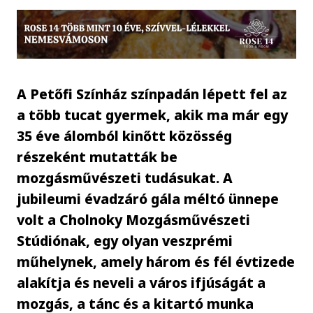
A Petőfi Színház színpadán lépett fel az
a több tucat gyermek, akik ma már egy
35 éve álomból kinőtt közösség
részeként mutatták be
mozgásművészeti tudásukat. A
jubileumi évadzáró gála méltó ünnepe
volt a Cholnoky Mozgásművészeti
Stúdiónak, egy olyan veszprémi
műhelynek, amely három és fél évtizede
alakítja és neveli a város ifjúságát a
mozgás, a tánc és a kitartó munka