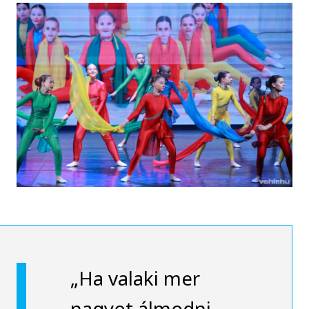
„Ha valaki mer
nagyot álmodni,