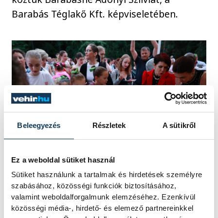
Barabás Téglakő Kft. képviseletében.
Beleegyezés
Részletek
A sütikről
Ez a weboldal sütiket használ
Sütiket használunk a tartalmak és hirdetések személyre
szabásához, közösségi funkciók biztosításához,
A 35. jubileum egyben lehetőség is volt a
valamint weboldalforgalmunk elemzéséhez. Ezenkívül
város részéről a hála kifejezésére: nem
közösségi média-, hirdető- és elemező partnereinkkel