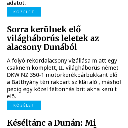
adatot.
KÖZÉLET
Sorra kerülnek elő
világháborús leletek az
alacsony Dunából
A folyó rekordalacsony vízállása miatt egy
csaknem komplett, II. világháborús német
DKW NZ 350-1 motorkerékpárbukkant elő
a Batthyány téri rakpart sziklái alól, máshol
pedig egy közel féltonnás brit akna került
elő.
KÖZÉLET
Késéltánc a Dunán: Mi