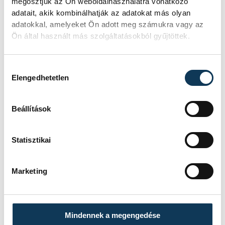
megosztjuk az Ön weboldalhasználatra vonatkozó
véletlen, hogy a Csolnoky
adatait, akik kombinálhatják az adatokat más olyan
Mozgásművészeti Stúdió idén megkapta a
adatokkal, amelyeket Ön adott meg számukra vagy az
Gizella-díjat, Veszprém egyik
Ön által használt más szolgáltatásokból gyűjtöttek.
legjelentősebb városi kitüntetését. A díj
elismerése annak a közösségformáló,
Hozzájárulás kiválasztása
Elengedhetetlen
nevelő és értékteremtő munkának,
amelyet a stúdió évtizedek óta folytat a
Beállítások
városban.
Statisztikai
Marketing
Mindennek a megengedése