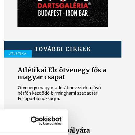
TOVÁBBI CIKKEK
ATLÉTIKA
Atlétikai Eb: ötvenegy fős a
magyar csapat
Ötvenegy magyar atlétát neveztek a jövő
hétfőn kezdődő birminghami szabadtéri
Európa-bajnokságra.
VEDAC
A hegyekből a pályára