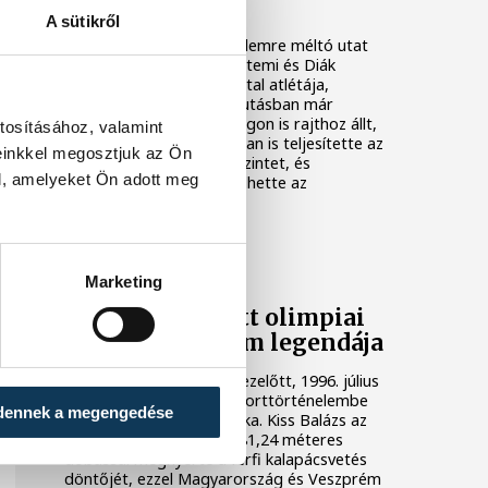
vezetett az út
A sütikről
Alig néhány év alatt figyelemre méltó utat
járt be a Veszprémi Egyetemi és Diák
Atlétikai Club (VEDAC) fiatal atlétája,
Mireider Gergő. A hegyifutásban már
Európa- és világbajnokságon is rajthoz állt,
tosításához, valamint
idén pedig pályaatlétikában is teljesítette az
einkkel megosztjuk az Ön
U18-as Európa-bajnoki szintet, és
l, amelyeket Ön adott meg
Magyarországot képviselhette az
olaszországi Rietiben.
KÖZÉLET
Marketing
Harminc éve lett olimpiai
bajnok Veszprém legendája
Pontosan harminc évvel ezelőtt, 1996. július
28-án írta be magát a sporttörténelembe
dennek a megengedése
Veszprém olimpiai bajnoka. Kiss Balázs az
atlantai nyári játékokon 81,24 méteres
dobással megnyerte a férfi kalapácsvetés
döntőjét, ezzel Magyarország és Veszprém