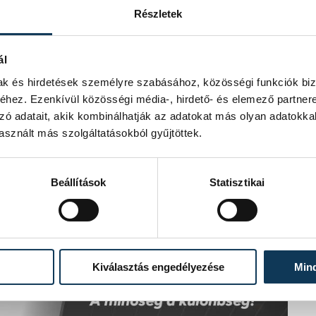
Részletek
ál
mak és hirdetések személyre szabásához, közösségi funkciók biz
hez. Ezenkívül közösségi média-, hirdető- és elemező partner
zó adatait, akik kombinálhatják az adatokat más olyan adatokka
sznált más szolgáltatásokból gyűjtöttek.
Beállítások
Statisztikai
Kiválasztás engedélyezése
Min