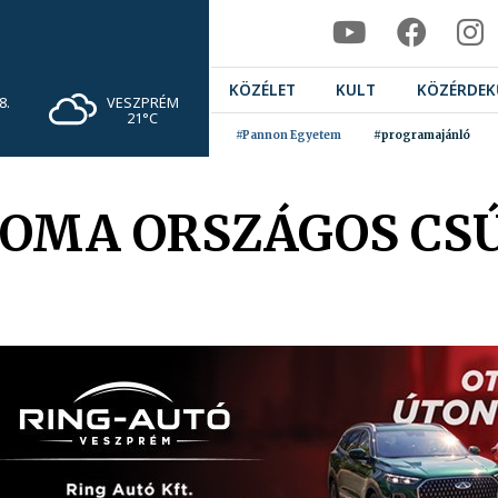
KÖZÉLET
KULT
KÖZÉRDEK
VESZPRÉM
8.
21°C
#Pannon Egyetem
#programajánló
SOMA ORSZÁGOS CS