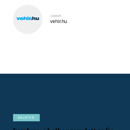
SZERZŐ
vehir.hu
BALATON