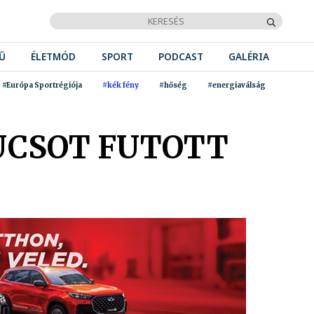
Ű
ÉLETMÓD
SPORT
PODCAST
GALÉRIA
#Európa Sportrégiója
#kék fény
#hőség
#energiaválság
ÚCSOT FUTOTT