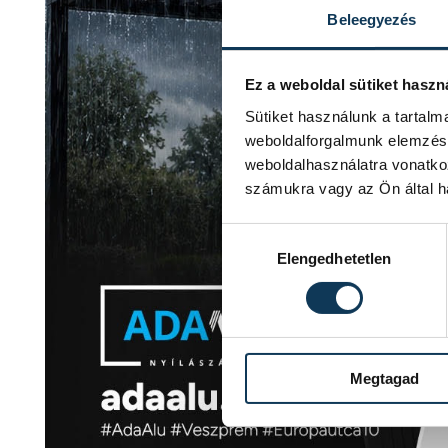
Beleegyezés
Ez a weboldal sütiket haszn
Sütiket használunk a tartal
weboldalforgalmunk elemzésé
weboldalhasználatra vonatko
számukra vagy az Ön által ha
Hozzájárulás kiválasztása
Elengedhetetlen
Megtagad