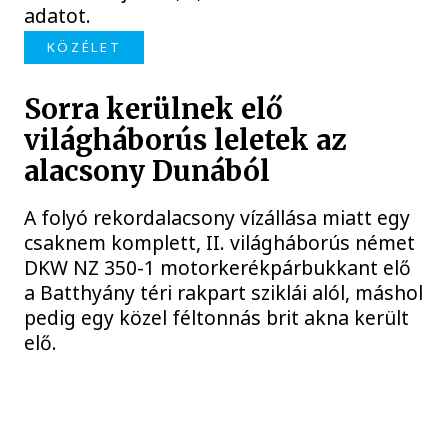
adatot.
KÖZÉLET
Sorra kerülnek elő
világháborús leletek az
alacsony Dunából
A folyó rekordalacsony vízállása miatt egy
csaknem komplett, II. világháborús német
DKW NZ 350-1 motorkerékpárbukkant elő
a Batthyány téri rakpart sziklái alól, máshol
pedig egy közel féltonnás brit akna került
elő.