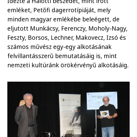
Idézte a Halotti beszédet, mint írott
emléket, Petőfi dagerrotípiáját, mely
minden magyar emlékébe beleégett, de
eljutott Munkácsy, Ferenczy, Moholy-Nagy,
Feszty, Borsos, Lechner, Makovecz, Izsó és
számos művész egy-egy alkotásának
felvillantásszerű bemutatásáig is, mint
nemzeti kultúránk örökérvényű alkotásáig.