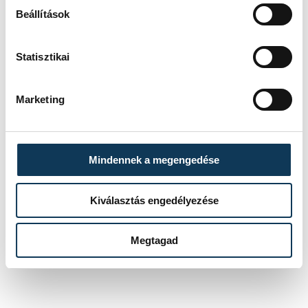
kultúra
Hegyeshalmi László
Beállítások
Verancsics Akadémia
Statisztikai
Magyar Lélek Alapítvány
Marketing
SZERZŐ,
Mindennek a megengedése
FOTÓS
Zatkalik
András
Kiválasztás engedélyezése
Megtagad