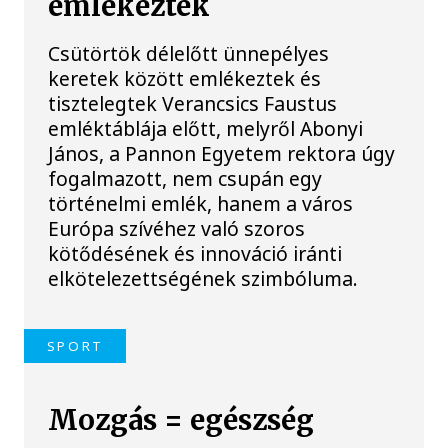
emlékeztek
Csütörtök délelőtt ünnepélyes
keretek között emlékeztek és
tisztelegtek Verancsics Faustus
emléktáblája előtt, melyről Abonyi
János, a Pannon Egyetem rektora úgy
fogalmazott, nem csupán egy
történelmi emlék, hanem a város
Európa szívéhez való szoros
kötődésének és innováció iránti
elkötelezettségének szimbóluma.
SPORT
Mozgás = egészség