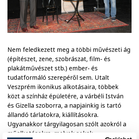
Nem feledkezett meg a többi művészeti ág
(építészet, zene, szobrászat, film- és
plakátművészet stb.) ember- és
tudatformáló szerepéről sem. Utalt
Veszprém ikonikus alkotásaira, többek
közt a színház épületére, a várbéli István
és Gizella szoborra, a napjainkig is tartó
állandó tárlatokra, kiállításokra.
Ugyanakkor tárgyilagosan szólt azokról a
műalkotásokra, melyek sokak