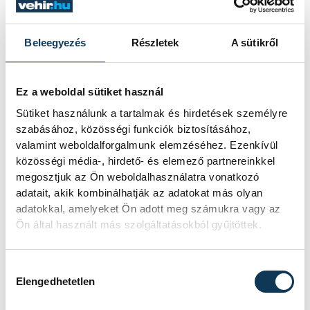
szemléletében éppen a „nem tetszik” vagy
„nagyon tetszik” szubjektív kategóriába
Beleegyezés
Részletek
A sütikről
tartoznak, ám épp ezek teszik a
művészetet mindenki számára
„emészthetővé”.
Ez a weboldal sütiket használ
Sütiket használunk a tartalmak és hirdetések személyre
szabásához, közösségi funkciók biztosításához,
Az előadás végén Hegyeshalmi László
valamint weboldalforgalmunk elemzéséhez. Ezenkívül
szívesen válaszolt a közönség kérdéseire
közösségi média-, hirdető- és elemező partnereinkkel
is.
megosztjuk az Ön weboldalhasználatra vonatkozó
adatait, akik kombinálhatják az adatokat más olyan
adatokkal, amelyeket Ön adott meg számukra vagy az
A Verancsics Akadémia szeptembertől újra
Ön által használt más szolgáltatásokból gyűjtöttek.
várja a témakör után érdeklődőket.
Hozzájárulás kiválasztása
Elengedhetetlen