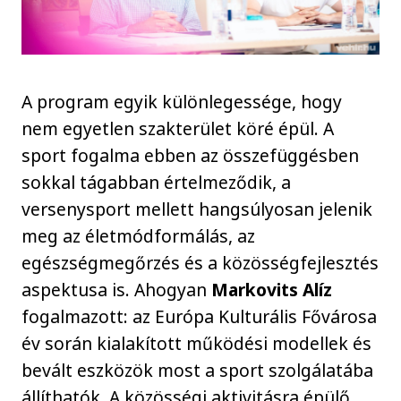
A program egyik különlegessége, hogy
nem egyetlen szakterület köré épül. A
sport fogalma ebben az összefüggésben
sokkal tágabban értelmeződik, a
versenysport mellett hangsúlyosan jelenik
meg az életmódformálás, az
egészségmegőrzés és a közösségfejlesztés
aspektusa is. Ahogyan
Markovits Alíz
fogalmazott: az Európa Kulturális Fővárosa
év során kialakított működési modellek és
bevált eszközök most a sport szolgálatába
állíthatók. A közösségi aktivitásra épülő