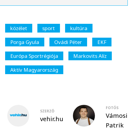
közélet
sport
kultúra
Porga Gyula
Ovádi Péter
EKF
Európa Sportrégiója
Markovits Alíz
Aktív Magyarország
FOTÓS
SZERZŐ
Vámosi
vehir.hu
Patrik