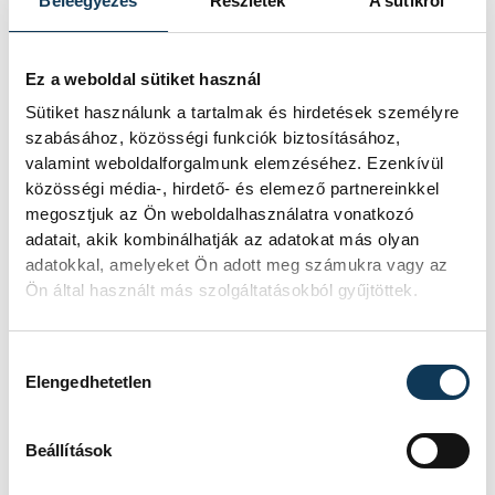
Beleegyezés
Részletek
A sütikről
programfinanszírozási lehetőségei
kulcsszerepet kapnak. A megállapodás
Ez a weboldal sütiket használ
olyan együttműködésekre támaszkodik,
Sütiket használunk a tartalmak és hirdetések személyre
amelyek már eddig is bizonyították
szabásához, közösségi funkciók biztosításához,
életképességüket, elég csak a Mozgás
valamint weboldalforgalmunk elemzéséhez. Ezenkívül
közösségi média-, hirdető- és elemező partnereinkkel
Éjszakájára gondolni, ahol ezrek vettek
megosztjuk az Ön weboldalhasználatra vonatkozó
részt alternatív sportprogramokban,
adatait, akik kombinálhatják az adatokat más olyan
közösségi sétákon, kerékpározáson vagy
adatokkal, amelyeket Ön adott meg számukra vagy az
éjszakai sporteseményeken.
Ön által használt más szolgáltatásokból gyűjtöttek.
Hozzájárulás kiválasztása
Ovádi Péter
beszédében a csapatmunka
Elengedhetetlen
fontosságát hangsúlyozta, mint az előző
nagyprojekt sikerének legfőbb kulcsát.
Beállítások
Mint mondta, a térség önkormányzatai