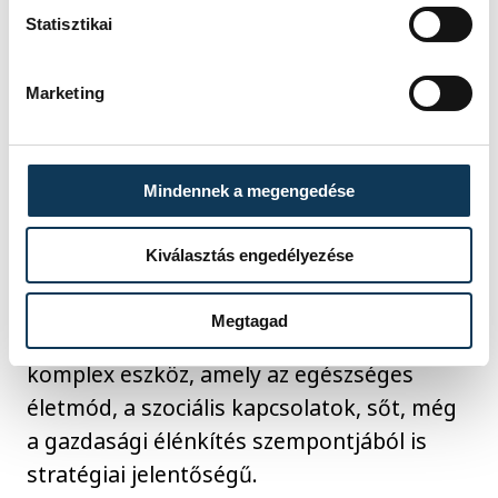
azonnal reagáltak a felhívásra, ami
Statisztikai
világosan mutatja, hogy a közös célok
mentén kialakított kapcsolatok nem
Marketing
szűntek meg a kulturális évad lezárultával.
Hozzátette, hogy az infrastruktúra
fejlesztése, a programkínálat bővítése és
Mindennek a megengedése
az aktív közösségek támogatása mind
hozzájárulhat ahhoz, hogy a régió valóban
Kiválasztás engedélyezése
érezhető változáson menjen keresztül. A
sport ebben az értelmezésben nem
Megtagad
önmagáért való tevékenység: olyan
komplex eszköz, amely az egészséges
életmód, a szociális kapcsolatok, sőt, még
a gazdasági élénkítés szempontjából is
stratégiai jelentőségű.