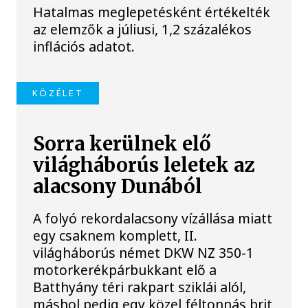
Hatalmas meglepetésként értékelték
az elemzők a júliusi, 1,2 százalékos
inflációs adatot.
KÖZÉLET
Sorra kerülnek elő
világháborús leletek az
alacsony Dunából
A folyó rekordalacsony vízállása miatt
egy csaknem komplett, II.
világháborús német DKW NZ 350-1
motorkerékpárbukkant elő a
Batthyány téri rakpart sziklái alól,
máshol pedig egy közel féltonnás brit