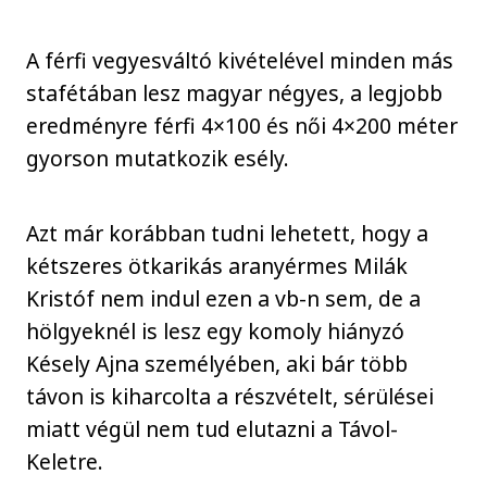
A férfi vegyesváltó kivételével minden más
stafétában lesz magyar négyes, a legjobb
eredményre férfi 4×100 és női 4×200 méter
gyorson mutatkozik esély.
Azt már korábban tudni lehetett, hogy a
kétszeres ötkarikás aranyérmes Milák
Kristóf nem indul ezen a vb-n sem, de a
hölgyeknél is lesz egy komoly hiányzó
Késely Ajna személyében, aki bár több
távon is kiharcolta a részvételt, sérülései
miatt végül nem tud elutazni a Távol-
Keletre.