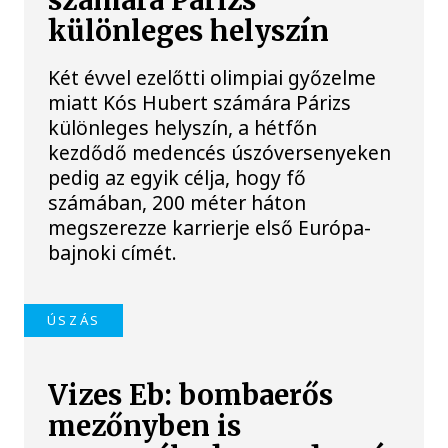
számára Párizs
különleges helyszín
Két évvel ezelőtti olimpiai győzelme
miatt Kós Hubert számára Párizs
különleges helyszín, a hétfőn
kezdődő medencés úszóversenyeken
pedig az egyik célja, hogy fő
számában, 200 méter háton
megszerezze karrierje első Európa-
bajnoki címét.
ÚSZÁS
Vizes Eb: bombaerős
mezőnyben is