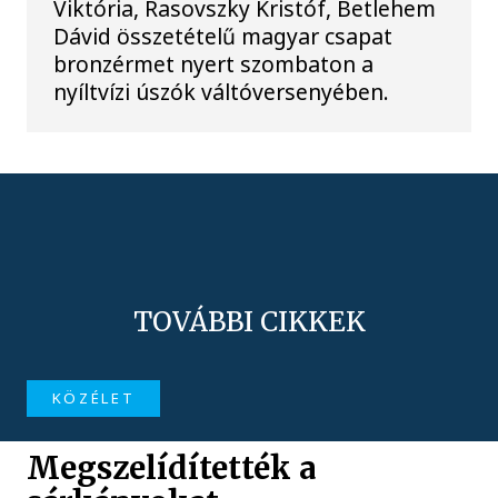
Viktória, Rasovszky Kristóf, Betlehem
Dávid összetételű magyar csapat
bronzérmet nyert szombaton a
nyíltvízi úszók váltóversenyében.
TOVÁBBI CIKKEK
KÖZÉLET
Megszelídítették a