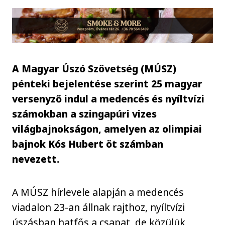
A Magyar Úszó Szövetség (MÚSZ)
pénteki bejelentése szerint 25 magyar
versenyző indul a medencés és nyíltvízi
számokban a szingapúri vizes
világbajnokságon, amelyen az olimpiai
bajnok Kós Hubert öt számban
nevezett.
A MÚSZ hírlevele alapján a medencés
viadalon 23-an állnak rajthoz, nyíltvízi
úszásban hatfős a csapat, de közülük