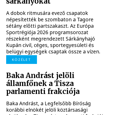
sárkányokat
A dobok ritmusára evező csapatok
népesítették be szombaton a Tagore
sétány előtti partszakaszt. Az Európa
Sportrégiója 2026 programsorozat
részeként megrendezett Sárkányhajó
Kupán civil, céges, sportegyesületi és
belügyi egységek csaptak össze a vízen.
KÖZÉLET
Baka Andrást jelöli
államfőnek a Tisza
parlamenti frakciója
Baka Andrást, a Legfelsőbb Bíróság
korábbi elnökét jelöli köztársasági