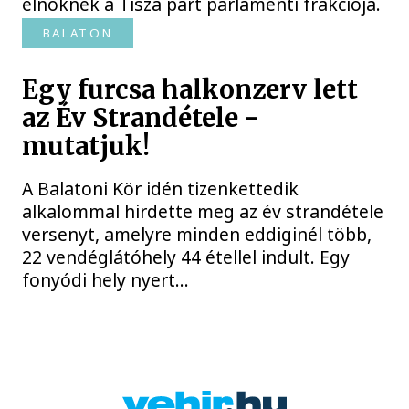
elnöknek a Tisza párt parlamenti frakciója.
BALATON
Egy furcsa halkonzerv lett
az Év Strandétele -
mutatjuk!
A Balatoni Kör idén tizenkettedik
alkalommal hirdette meg az év strandétele
versenyt, amelyre minden eddiginél több,
22 vendéglátóhely 44 étellel indult. Egy
fonyódi hely nyert...