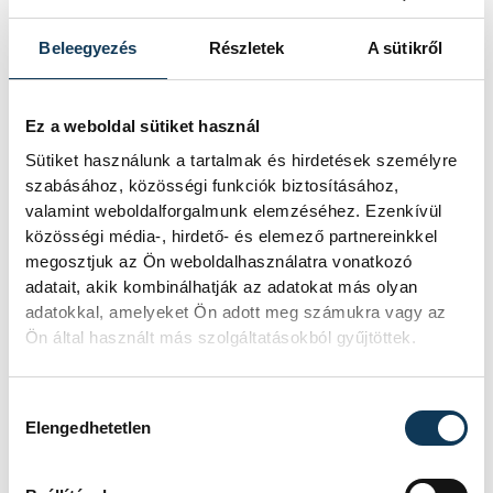
A magyar világbajnoki
Beleegyezés
Részletek
A sütikről
úszócsapat:
Ez a weboldal sütiket használ
medencés úszás:
Sütiket használunk a tartalmak és hirdetések személyre
szabásához, közösségi funkciók biztosításához,
valamint weboldalforgalmunk elemzéséhez. Ezenkívül
férfiak
: Betlehem Dávid (800 és 1500 m
közösségi média-, hirdető- és elemező partnereinkkel
gyors), Holló Balázs (200 m gyors, 400 m
megosztjuk az Ön weboldalhasználatra vonatkozó
vegyes), Jászó Ádám (50 és 100 m hát), Kós
adatait, akik kombinálhatják az adatokat más olyan
Hubert (50, 100 és 200 m hát, 100 m
adatokkal, amelyeket Ön adott meg számukra vagy az
Ön által használt más szolgáltatásokból gyűjtöttek.
pillangó, 200 m vegyes), Kovács Benedek
(200 m hát), Márton Richárd (200 m
Hozzájárulás kiválasztása
pillangó), Németh Nándor (100 m gyors),
Elengedhetetlen
Rasovszky Kristóf (400 és 800 m gyors),
Sárkány Zalán (400 és 1500 m gyors), Szabó