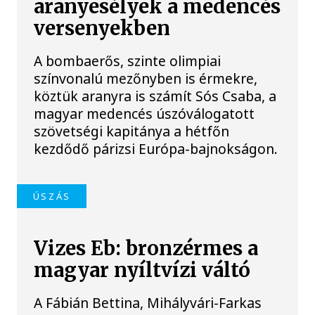
aranyesélyek a medencés
versenyekben
A bombaerős, szinte olimpiai
színvonalú mezőnyben is érmekre,
köztük aranyra is számít Sós Csaba, a
magyar medencés úszóválogatott
szövetségi kapitánya a hétfőn
kezdődő párizsi Európa-bajnokságon.
ÚSZÁS
Vizes Eb: bronzérmes a
magyar nyíltvízi váltó
A Fábián Bettina, Mihályvári-Farkas