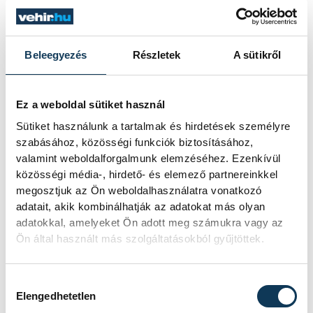
Beleegyezés
Részletek
A sütikről
SOROZAT
NB III ÉSZAKNYUGATI
CSOPORT 2025/26
HAZAI
VSC VESZPRÉM
Ez a weboldal sütiket használ
VENDÉG
PUSKÁS AKADÉMIA FC II
IDŐPONT
2026. MÁJUS 10. 17:00
Sütiket használunk a tartalmak és hirdetések személyre
HELYSZÍN
VESZPRÉM, VESZPRÉMI
szabásához, közösségi funkciók biztosításához,
VÁROSI STADION
valamint weboldalforgalmunk elemzéséhez. Ezenkívül
EREDMÉNY
2-1
közösségi média-, hirdető- és elemező partnereinkkel
RÉSZLETEK
megosztjuk az Ön weboldalhasználatra vonatkozó
adatait, akik kombinálhatják az adatokat más olyan
adatokkal, amelyeket Ön adott meg számukra vagy az
Ön által használt más szolgáltatásokból gyűjtöttek.
SOROZAT
NB III ÉSZAKNYUGATI
CSOPORT 2025/26
Hozzájárulás kiválasztása
HAZAI
BUDAÖRS
Elengedhetetlen
VENDÉG
VSC VESZPRÉM