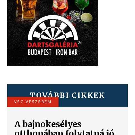
TOVÁBBI CIKKEK
VSC VESZPRÉM
A bajnokesélyes
otthonában folytatná jó