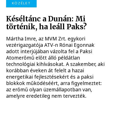
KÖZÉLET
Késéltánc a Dunán: Mi
történik, ha leáll Paks?
Mártha Imre, az MVM Zrt. egykori
vezérigazgatója ATV-n Rónai Egonnak
adott interjújában vázolta fel a Paksi
Atomerőmű előtt álló példátlan
technológiai kihívásokat. A szakember, aki
korábban éveken át felelt a hazai
energetikai fejlesztésekért és a paksi
blokkok működéséért, arra figyelmeztet:
az erőmű olyan üzemállapotban van,
amelyre eredetileg nem tervezték.