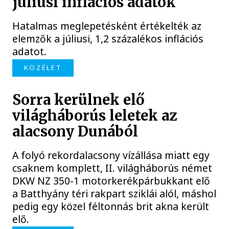
júliusi inflációs adatok
Hatalmas meglepetésként értékelték az
elemzők a júliusi, 1,2 százalékos inflációs
adatot.
KÖZÉLET
Sorra kerülnek elő
világháborús leletek az
alacsony Dunából
A folyó rekordalacsony vízállása miatt egy
csaknem komplett, II. világháborús német
DKW NZ 350-1 motorkerékpárbukkant elő
a Batthyány téri rakpart sziklái alól, máshol
pedig egy közel féltonnás brit akna került
elő.