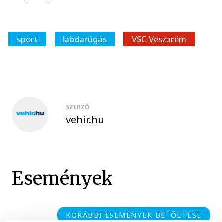
sport
labdarúgás
VSC Veszprém
SZERZŐ
vehir.hu
Események
KORÁBBI ESEMÉNYEK BETÖLTÉSE