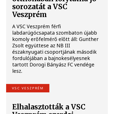
sorozatát a VSC
Veszprém
A VSC Veszprém férfi
labdarúgócsapata szombaton újabb
komoly erőfelmérő előtt áll: Gunther
Zsolt együttese az NB III
északnyugati csoportjának második
fordulójában a bajnokesélyesnek
tartott Dorogi Bányász FC vendége
lesz.
VSC VESZPRÉM
Elhalasztották a VSC