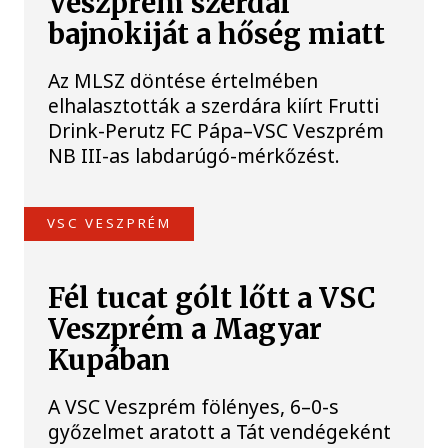
Veszprém szerdai
bajnokiját a hőség miatt
Az MLSZ döntése értelmében
elhalasztották a szerdára kiírt Frutti
Drink-Perutz FC Pápa–VSC Veszprém
NB III-as labdarúgó-mérkőzést.
VSC VESZPRÉM
Fél tucat gólt lőtt a VSC
Veszprém a Magyar
Kupában
A VSC Veszprém fölényes, 6–0-s
győzelmet aratott a Tát vendégeként