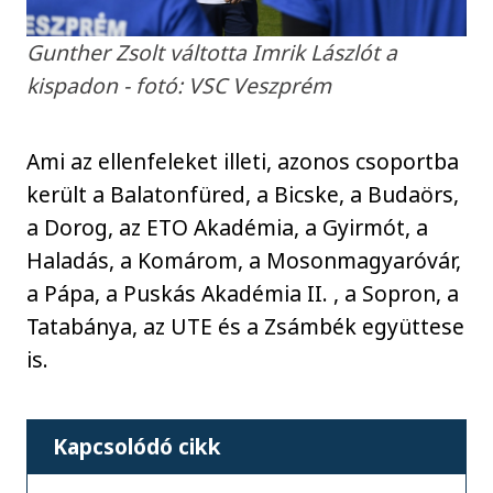
Gunther Zsolt váltotta Imrik Lászlót a
kispadon - fotó: VSC Veszprém
Ami az ellenfeleket illeti, azonos csoportba
került a Balatonfüred, a Bicske, a Budaörs,
a Dorog, az ETO Akadémia, a Gyirmót, a
Haladás, a Komárom, a Mosonmagyaróvár,
a Pápa, a Puskás Akadémia II. , a Sopron, a
Tatabánya, az UTE és a Zsámbék együttese
is.
Kapcsolódó cikk