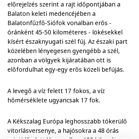
előrejelzés szerint a rajt időpontjában a
Balaton keleti medencéjében a
Balatonfűzfő-Siófok vonalban erős -
óránként 45-50 kilométeres - lökésekkel
kísért északnyugati szél fúj. Az északi part
közelében lényegesen gyengébb a szél,
azonban a völgyek kijáratában ott is
előfordulhat egy-egy erős közeli befújás.
A levegő a víz felett 17 fokos, a víz
hőmérséklete ugyancsak 17 fok.
A Kékszalag Európa leghosszabb tókerülő
vitorlásversenye, a hajósokra a 48 órás