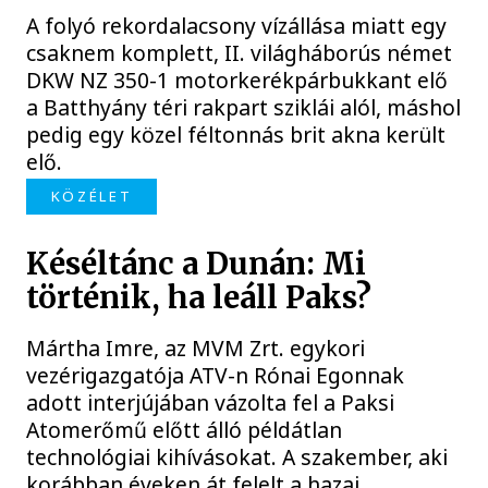
A folyó rekordalacsony vízállása miatt egy
csaknem komplett, II. világháborús német
DKW NZ 350-1 motorkerékpárbukkant elő
a Batthyány téri rakpart sziklái alól, máshol
pedig egy közel féltonnás brit akna került
elő.
KÖZÉLET
Késéltánc a Dunán: Mi
történik, ha leáll Paks?
Mártha Imre, az MVM Zrt. egykori
vezérigazgatója ATV-n Rónai Egonnak
adott interjújában vázolta fel a Paksi
Atomerőmű előtt álló példátlan
technológiai kihívásokat. A szakember, aki
korábban éveken át felelt a hazai