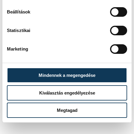
Beállítások
sport
ország-világ
Balaton
Statisztikai
vitorlázás
Schmidt Ádám
Kékszalag
Bóka István
Marketing
Mindennek a megengedése
SZERZŐ
Kiválasztás engedélyezése
vehir.hu
Megtagad