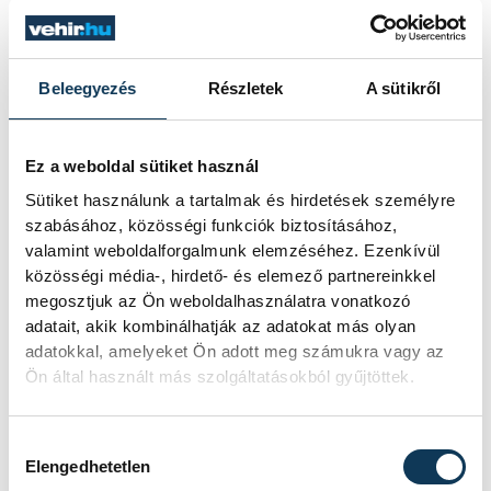
szintidő alatt légvonalban 155 kilométeres
út vár. A balatonfüredi rajt után
Balatonkenese, Siófok és a Tihanyi-szoros
Beleegyezés
Részletek
A sütikről
érintésével haladnak, majd Keszthelynél
fordulva térnek vissza Balatonfüredre.
Ez a weboldal sütiket használ
Sütiket használunk a tartalmak és hirdetések személyre
A Kékszalag időrekordját továbbra is a
szabásához, közösségi funkciók biztosításához,
Józsa Márton vezette Fifty-Fifty tartja 2023
valamint weboldalforgalmunk elemzéséhez. Ezenkívül
óta 5 óra 3 perc 56 másodperces idővel.
közösségi média-, hirdető- és elemező partnereinkkel
megosztjuk az Ön weboldalhasználatra vonatkozó
Legtöbbször, tizenháromszor Litkey Farkas
adatait, akik kombinálhatják az adatokat más olyan
győzött a Kékszalagon.
adatokkal, amelyeket Ön adott meg számukra vagy az
Ön által használt más szolgáltatásokból gyűjtöttek.
GALÉRIA
31 kép
Hozzájárulás kiválasztása
Kékszalag 2025.
Elengedhetetlen