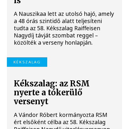
is
A Nauszikaa lett az utolsó hajó, amely
a 48 órás szintidő alatt teljesíteni
tudta az 58. Kékszalag Raiffeisen
Nagydíj távját szombat reggel –
közölték a verseny honlapján.
KÉKSZALAG
Kékszalag: az RSM
nyerte a tókerülő
versenyt
A Vándor Róbert kormányozta RSM
ért elsőként célba az 58. Kékszalag