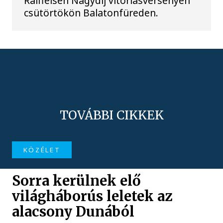
Raiffeisen Nagydíj vitorlásversenyen
csütörtökön Balatonfüreden.
TOVÁBBI CIKKEK
KÖZÉLET
Sorra kerülnek elő
világháborús leletek az
alacsony Dunából