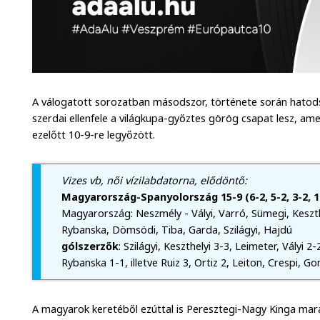
A válogatott sorozatban másodszor, története során hatodsz
szerdai ellenfele a világkupa-győztes görög csapat lesz, ame
ezelőtt 10-9-re legyőzött.
Vizes vb, női vízilabdatorna, elődöntő:
Magyarország-Spanyolország 15-9 (6-2, 5-2, 3-2, 1
Magyarország: Neszmély - Vályi, Varró, Sümegi, Keszth
Rybanska, Dömsödi, Tiba, Garda, Szilágyi, Hajdú
gólszerzők
: Szilágyi, Keszthelyi 3-3, Leimeter, Vályi 
Rybanska 1-1, illetve Ruiz 3, Ortiz 2, Leiton, Crespi, Go
A magyarok keretéből ezúttal is Peresztegi-Nagy Kinga marad