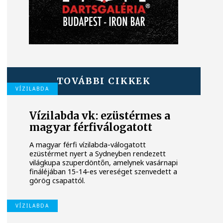
TOVÁBBI CIKKEK
VÍZILABDA
Vízilabda vk: ezüstérmes a
magyar férfiválogatott
A magyar férfi vízilabda-válogatott
ezüstérmet nyert a Sydneyben rendezett
világkupa szuperdöntőn, amelynek vasárnapi
fináléjában 15-14-es vereséget szenvedett a
görög csapattól.
VÍZILABDA