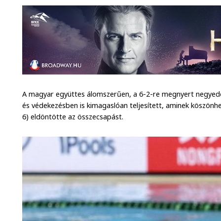
A magyar együttes álomszerűen, a 6-2-re megnyert negyed
és védekezésben is kimagaslóan teljesített, aminek köszönh
6) eldöntötte az összecsapást.