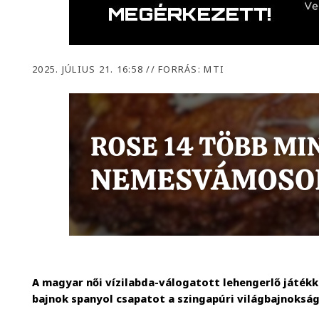
2025. JÚLIUS 21. 16:58
//
FORRÁS: MTI
A magyar női vízilabda-válogatott lehengerlő játékka
bajnok spanyol csapatot a szingapúri világbajnokság