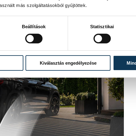
sznált más szolgáltatásokból gyűjtöttek.
Beállítások
Statisztikai
Kiválasztás engedélyezése
Min