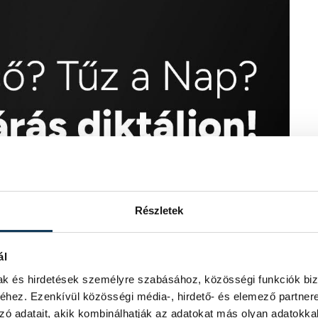
Részletek
ál
mak és hirdetések személyre szabásához, közösségi funkciók biz
hez. Ezenkívül közösségi média-, hirdető- és elemező partner
zó adatait, akik kombinálhatják az adatokat más olyan adatokka