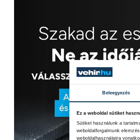
Beleegyezés
Ez a weboldal sütiket haszn
Sütiket használunk a tartal
weboldalforgalmunk elemzésé
weboldalhasználatra vonatko