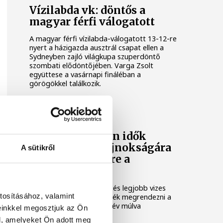
Vízilabda vk: döntős a
magyar férfi válogatott
A magyar férfi vízilabda-válogatott 13-12-re
nyert a házigazda ausztrál csapat ellen a
Sydneyben zajló világkupa szuperdöntő
szombati elődöntőjében. Varga Zsolt
együttese a vasárnapi fináléban a
görögökkel találkozik.
ORSZÁG-VILÁG
Vizes vb: minden idők
legjobb világbajnokságára
A sütikről
készülnek jövőre a
szervezők
Minden idők legnagyobb és legjobb vizes
tosításához, valamint
világbajnokságát szeretnék megrendezni a
szervezők pontosan egy év múlva
einkkel megosztjuk az Ön
Budapesten.
l, amelyeket Ön adott meg