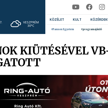
KÖZÉLET
KULT
KÖZÉRDEK
VESZPRÉM
7.
30°C
#Pannon Egyetem
#programajánló
NOK KIÜTÉSÉVEL V
GATOTT