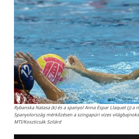
Rybanska Natasa (k) és a spanyol Anna Espar Llaquet (j) a 
Spanyolország mérkőzésen a szingapúri vizes világbajnoks
MTI/Koszticsák Szilárd