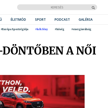
Ű
ÉLETMÓD
SPORT
PODCAST
GALÉRIA
#Európa Sportrégiója
#kék fény
#hőség
#energiaválság
B-DÖNTŐBEN A NŐI