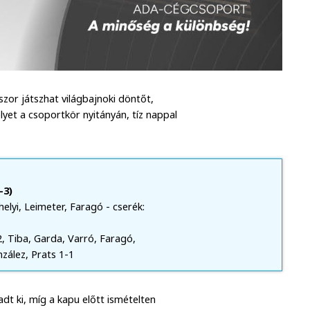
or játszhat világbajnoki döntőt,
lyet a csoportkör nyitányán, tíz nappal
-3)
elyi, Leimeter, Faragó - cserék:
2-2, Tiba, Garda, Varró, Faragó,
nzález, Prats 1-1
t ki, míg a kapu előtt ismételten