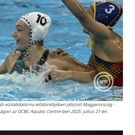
női vízilabdatorna elődöntőjében játszott Magyarország -
ágon az OCBC Aquatic Centre-ben 2025. július 21-én.