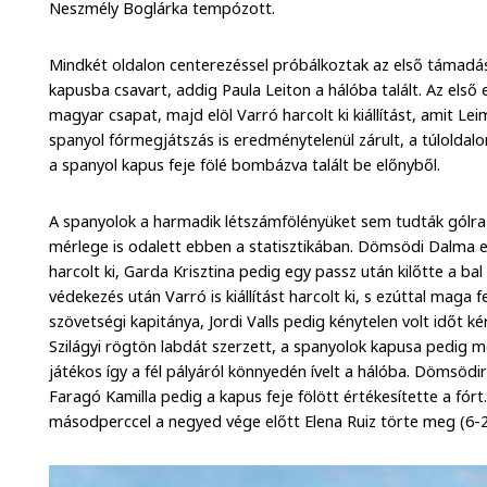
Neszmély Boglárka tempózott.
Mindkét oldalon centerezéssel próbálkoztak az első támadá
kapusba csavart, addig Paula Leiton a hálóba talált. Az els
magyar csapat, majd elöl Varró harcolt ki kiállítást, amit Le
spanyol fórmegjátszás is eredménytelenül zárult, a túloldal
a spanyol kapus feje fölé bombázva talált be előnyből.
A spanyolok a harmadik létszámfölényüket sem tudták gólra 
mérlege is odalett ebben a statisztikában. Dömsödi Dalma 
harcolt ki, Garda Krisztina pedig egy passz után kilőtte a b
védekezés után Varró is kiállítást harcolt ki, s ezúttal maga 
szövetségi kapitánya, Jordi Valls pedig kénytelen volt időt 
Szilágyi rögtön labdát szerzett, a spanyolok kapusa pedig
játékos így a fél pályáról könnyedén ívelt a hálóba. Dömsödir
Faragó Kamilla pedig a kapus feje fölött értékesítette a fór
másodperccel a negyed vége előtt Elena Ruiz törte meg (6-2