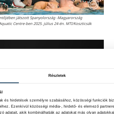
 döntőjében játszott Spanyolország -Magyarország
uatic Centre-ben 2025. július 24-én. MTI/Koszticsák
Részletek
ál
mak és hirdetések személyre szabásához, közösségi funkciók biz
hez. Ezenkívül közösségi média-, hirdető- és elemező partner
zó adatait, akik kombinálhatják az adatokat más olyan adatokka