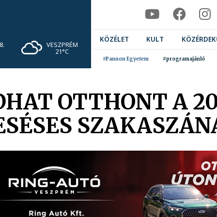
KÖZÉLET
KULT
KÖZÉRDEK
VESZPRÉM
8.
21°C
#Pannon Egyetem
#programajánló
HAT OTTHONT A 20
IESÉSES SZAKASZÁN