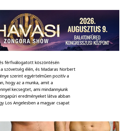
és férfiválogatott köszöntésén
s a szövetség élén, és Madaras Norbert
ménye szerint egyértelműen pozitív a
an, hogy az a munka, amit a
nnyel kecsegtet, ami mindannyiunk
zingapúri eredményeket látva abban
hogy Los Angelesben a magyar csapat