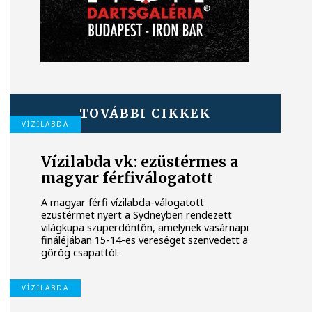
TOVÁBBI CIKKEK
VÍZILABDA
Vízilabda vk: ezüstérmes a
magyar férfiválogatott
A magyar férfi vízilabda-válogatott
ezüstérmet nyert a Sydneyben rendezett
világkupa szuperdöntőn, amelynek vasárnapi
fináléjában 15-14-es vereséget szenvedett a
görög csapattól.
VÍZILABDA