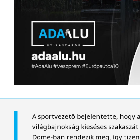
A sportvezető bejelentette, hogy 
világbajnokság kieséses szakaszá
Dome-ban rendezik meg, így tizen