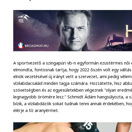
A sportvezető a szingapúri vb-n egyformán ezüstérmes női 
elmondta, fontosnak tartja, hogy 2022 őszén volt egy váltá
elnök vezetésével új irányt vett a szervezet, ami pedig véle
vízilabdacsalád minden tagja számára. Hozzátette, hisz abb
szövetségben és az egyesületekben végeznek "olyan eredmé
legnagyobb örömére lesz." Schmidt Ádám hangsúlyozta, a s
bízik, a vízilabdázók sokat tudnak tenni annak érdekében, 
elérje a tíz aranyérmet.