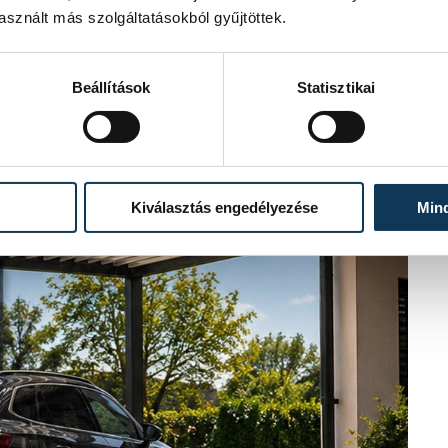
sznált más szolgáltatásokból gyűjtöttek.
Beállítások
Statisztikai
Kiválasztás engedélyezése
Min