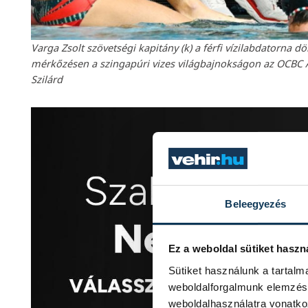
Varga Zsolt szövetségi kapitány (k) a férfi vízilabdatorna
mérkőzésen a szingapúri vizes világbajnokságon az OCBC Aq
Szilárd
Beleegyezés
Ez a weboldal sütiket haszn
Sütiket használunk a tartal
weboldalforgalmunk elemzésé
weboldalhasználatra vonatko