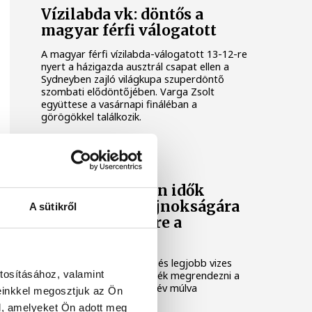
Vízilabda vk: döntős a
magyar férfi válogatott
A magyar férfi vízilabda-válogatott 13-12-re
nyert a házigazda ausztrál csapat ellen a
Sydneyben zajló világkupa szuperdöntő
szombati elődöntőjében. Varga Zsolt
együttese a vasárnapi fináléban a
görögökkel találkozik.
ORSZÁG-VILÁG
Vizes vb: minden idők
legjobb világbajnokságára
A sütikről
készülnek jövőre a
szervezők
Minden idők legnagyobb és legjobb vizes
tosításához, valamint
világbajnokságát szeretnék megrendezni a
szervezők pontosan egy év múlva
einkkel megosztjuk az Ön
Budapesten.
l, amelyeket Ön adott meg