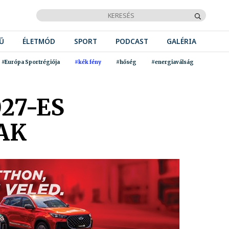
Ű
ÉLETMÓD
SPORT
PODCAST
GALÉRIA
#Európa Sportrégiója
#kék fény
#hőség
#energiaválság
27-ES
AK