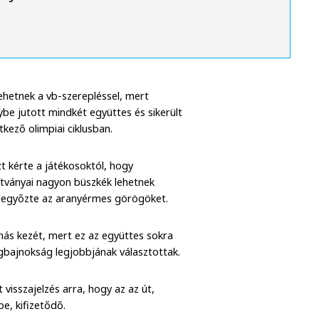
ehetnek a vb-szerepléssel, mert
ybe jutott mindkét együttes és sikerült
tkező olimpiai ciklusban.
t kérte a játékosoktól, hogy
nítványai nagyon büszkék lehetnek
 legyőzte az aranyérmes görögöket.
más kezét, mert ez az együttes sokra
lágbajnokság legjobbjának választottak.
 visszajelzés arra, hogy az az út,
e, kifizetődő.