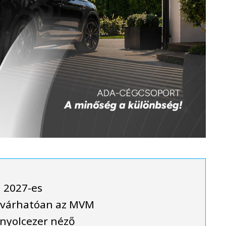
a 2027-es
t várhatóan az MVM
nyolcezer néző