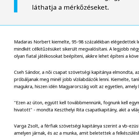
láthatja a mérkőzéseket.
Madaras Norbert kiemelte, 95-98 százalékban elégedettek l
mindkét célkitűzésüket sikerült megvalósítani. A legjobb nég
olyan fiatal játékosokat beépíteni, akikre lehet építeni a köve
Cseh Sándor, a női csapat szövetségi kapitánya elmondta, az
próbáljanak meg minél jobb vízilabdázók lenni. Kiemelte, ta
magukra, hiszen idén Magyarország volt az egyetlen, amely
"Ezen az úton, együtt kell továbbmennünk, fognunk kell egy
hivatott" - mondta Keszthelyi Rita csapatkapitány, akit a vi
Varga Zsolt, a férfiak szövetségi kapitánya szerint a vb-ezüst
amelyen járnak, és az a munka, amit beletettek a felkészülésb