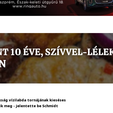
kság vízilabda tornájának kieséses
k meg - jelentette be Schmidt