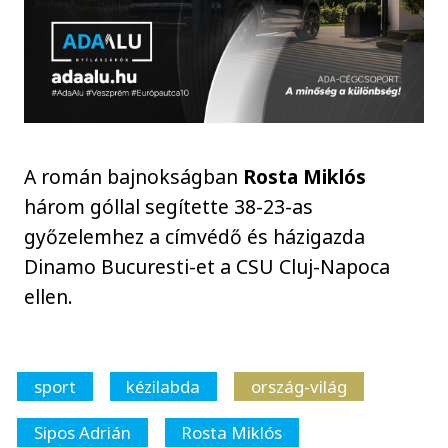
A román bajnokságban
Rosta Miklós
három góllal segítette 38-23-as
győzelemhez a címvédő és házigazda
Dinamo Bucuresti-et a CSU Cluj-Napoca
ellen.
sport
kézilabda
ország-világ
Sipos Adrián
Rosta Miklós