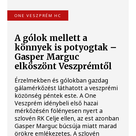
ONE VESZPRÉM HC
A gólok mellett a
könnyek is potyogtak –
Gasper Marguc
elköszönt Veszprémtől
Érzelmekben és gólokban gazdag
gálamérkőzést láthatott a veszprémi
közönség péntek este. A One
Veszprém idénybeli első hazai
mérkőzésén fölényesen nyert a
szlovén RK Celje ellen, az est azonban
Gasper Marguc búcsúja miatt marad
örökre emlékezetes. A szlovén