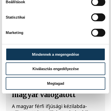
Beállítások
Statisztikai
Marketing
TOVÁBBI CIKKEK
Mindennek a megengedése
KÉZILABDA
Kiválasztás engedélyezése
Férfi kézilabda ifjúsági
Megtagad
Eb: hatodik lett a
magyar válogatott
A magyar férfi ifjúsági kézilabda-