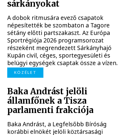
sárkányokat
A dobok ritmusára evező csapatok
népesítették be szombaton a Tagore
sétány előtti partszakaszt. Az Európa
Sportrégiója 2026 programsorozat
részeként megrendezett Sárkányhajó
Kupán civil, céges, sportegyesületi és
belügyi egységek csaptak össze a vízen.
KÖZÉLET
Baka Andrást jelöli
államfőnek a Tisza
parlamenti frakciója
Baka Andrást, a Legfelsőbb Bíróság
korábbi elnökét jelöli köztársasági