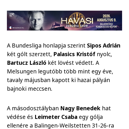
A Bundesliga honlapja szerint
Sipos Adrián
két gólt szerzett,
Palasics Kristóf
nyolc,
Bartucz László
két lövést védett. A
Melsungen legutóbb több mint egy éve,
tavaly májusban kapott ki hazai pályán
bajnoki meccsen.
A másodosztályban
Nagy Benedek
hat
védése és
Leimeter Csaba
egy gólja
ellenére a Balingen-Weilstetten 31-26-ra