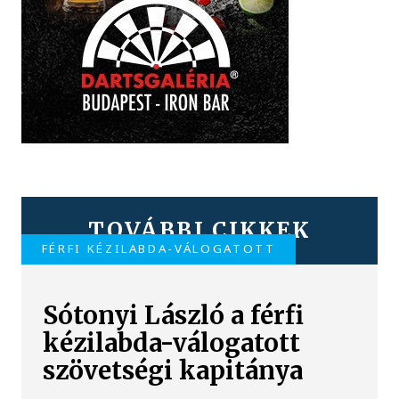
TOVÁBBI CIKKEK
FÉRFI KÉZILABDA-VÁLOGATOTT
Sótonyi László a férfi
kézilabda-válogatott
szövetségi kapitánya