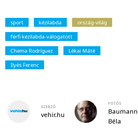
sport
kézilabda
ország-világ
férfi kézilabda-válogatott
Chema Rodríguez
Lékai Máté
Ilyés Ferenc
FOTÓS
SZERZŐ
Baumann
vehir.hu
Béla