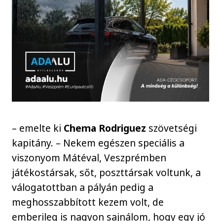
– emelte ki
Chema Rodriguez
szövetségi
kapitány. – Nekem egészen speciális a
viszonyom Mátéval, Veszprémben
játékostársak, sőt, poszttársak voltunk, a
válogatottban a pályán pedig a
meghosszabbított kezem volt, de
emberileg is nagyon sajnálom, hogy egy jó