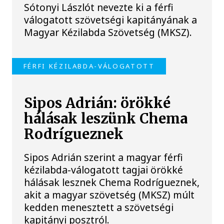
Sótonyi Lászlót nevezte ki a férfi
válogatott szövetségi kapitányának a
Magyar Kézilabda Szövetség (MKSZ).
FÉRFI KÉZILABDA-VÁLOGATOTT
Sipos Adrián: örökké
hálásak leszünk Chema
Rodrígueznek
Sipos Adrián szerint a magyar férfi
kézilabda-válogatott tagjai örökké
hálásak lesznek Chema Rodrígueznek,
akit a magyar szövetség (MKSZ) múlt
kedden menesztett a szövetségi
kapitányi posztról.