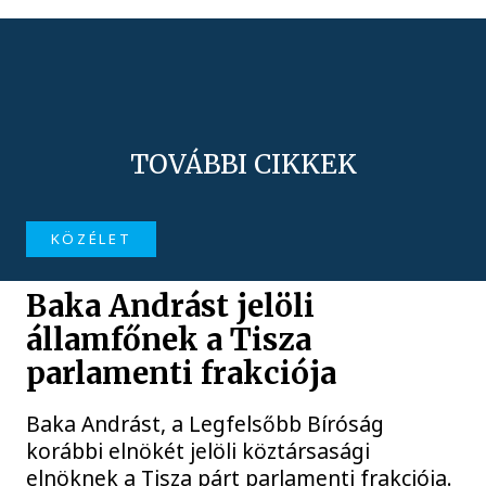
TOVÁBBI CIKKEK
KÖZÉLET
Baka Andrást jelöli
államfőnek a Tisza
parlamenti frakciója
Baka Andrást, a Legfelsőbb Bíróság
korábbi elnökét jelöli köztársasági
elnöknek a Tisza párt parlamenti frakciója.