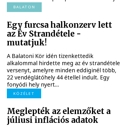
BALATON
Egy furcsa halkonzerv lett
az Év Strandétele -
mutatjuk!
A Balatoni Kör idén tizenkettedik
alkalommal hirdette meg az év strandétele
versenyt, amelyre minden eddiginél több,
22 vendéglátóhely 44 étellel indult. Egy
fonyódi hely nyert...
KÖZÉLET
Meglepték az elemzőket a
júliusi inflációs adatok