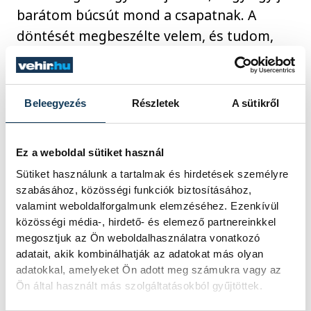
barátom búcsút mond a csapatnak. A
döntését megbeszélte velem, és tudom,
sokat vívódott, de ugyanakkor megértem
és elfogadom. Nagy űrt hagy maga után,
de számunkra és utódjai számára egyben
Beleegyezés
Részletek
A sütikről
motivációt is jelent, hogy bebizonyítsuk:
folyamatosan eredményesek tudunk lenni!
Ez a weboldal sütiket használ
Sok sikert kívánok neki a Ferencvárosban
Sütiket használunk a tartalmak és hirdetések személyre
és a kézilabdán kívül is!"
szabásához, közösségi funkciók biztosításához,
valamint weboldalforgalmunk elemzéséhez. Ezenkívül
közösségi média-, hirdető- és elemező partnereinkkel
Ilyés Ferenc
, a Magyar Kézilabda
megosztjuk az Ön weboldalhasználatra vonatkozó
Szövetség elnöke kiemelte, sok nagy
adatait, akik kombinálhatják az adatokat más olyan
meccset vívott meg Lékaival közösen,
adatokkal, amelyeket Ön adott meg számukra vagy az
Ön által használt más szolgáltatásokból gyűjtöttek.
amelyek közül a legemlékezetesebb a