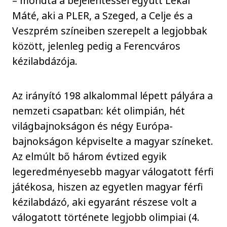
– mondta a bejelentéssel együtt Lékai
Máté, aki a PLER, a Szeged, a Celje és a
Veszprém színeiben szerepelt a legjobbak
között, jelenleg pedig a Ferencváros
kézilabdázója.
Az irányító 198 alkalommal lépett pályára a
nemzeti csapatban: két olimpián, hét
világbajnokságon és négy Európa-
bajnokságon képviselte a magyar színeket.
Az elmúlt bő három évtized egyik
legeredményesebb magyar válogatott férfi
játékosa, hiszen az egyetlen magyar férfi
kézilabdázó, aki egyaránt részese volt a
válogatott története legjobb olimpiai (4.