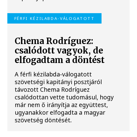
FÉRFI KÉZILABDA-VÁLOGATOTT
Chema Rodríguez:
csalódott vagyok, de
elfogadtam a döntést
A férfi kézilabda-válogatott
szövetségi kapitányi posztjáról
távozott Chema Rodríguez
csalódottan vette tudomásul, hogy
már nem ő irányítja az együttest,
ugyanakkor elfogadta a magyar
szövetség döntését.