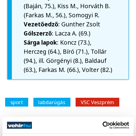
(Baján, 75.), Kiss M., Horváth B.
(Farkas M., 56.), Somogyi R.
Vezetőedző
: Gunther Zsolt
Gólszerző
: Lacza A. (69.)
Sárga lapok
: Koncz (73.),
Herczeg (64.), Bíró (71.), Tollár
(94.), ill. Görgényi (8.), Baldauf
(63.), Farkas M. (66.), Volter (82.)
sport
labdarúgás
VSC Veszprém