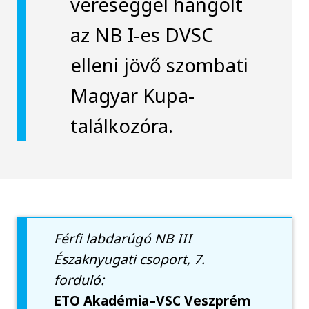
vereséggel hangolt
az NB I-es DVSC
elleni jövő szombati
Magyar Kupa-
találkozóra.
Férfi labdarúgó NB III
Északnyugati csoport, 7.
forduló:
ETO Akadémia–VSC Veszprém