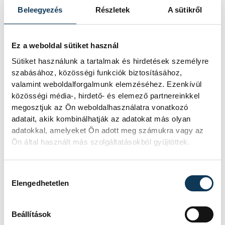
FOTÓS
Beleegyezés
Részletek
A sütikről
SZERZŐ
Tál
vehir.hu
Dominik
Ez a weboldal sütiket használ
Sütiket használunk a tartalmak és hirdetések személyre
szabásához, közösségi funkciók biztosításához,
Események
valamint weboldalforgalmunk elemzéséhez. Ezenkívül
közösségi média-, hirdető- és elemező partnereinkkel
megosztjuk az Ön weboldalhasználatra vonatkozó
adatait, akik kombinálhatják az adatokat más olyan
KORÁBBI ESEMÉNYEK BETÖLTÉSE
adatokkal, amelyeket Ön adott meg számukra vagy az
Ön által használt más szolgáltatásokból gyűjtöttek.
Hozzájárulás kiválasztása
SOROZAT
NB III ÉSZAKNYUGATI
Elengedhetetlen
CSOPORT 2025/26
HAZAI
VSC VESZPRÉM
VENDÉG
PUSKÁS AKADÉMIA FC II
Beállítások
IDŐPONT
2026. MÁJUS 10. 17:00