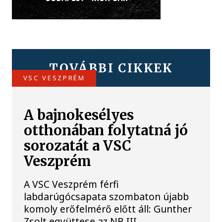
TOVÁBBI CIKKEK
VSC VESZPRÉM
A bajnokesélyes
otthonában folytatná jó
sorozatát a VSC
Veszprém
A VSC Veszprém férfi
labdarúgócsapata szombaton újabb
komoly erőfelmérő előtt áll: Gunther
Zsolt együttese az NB III