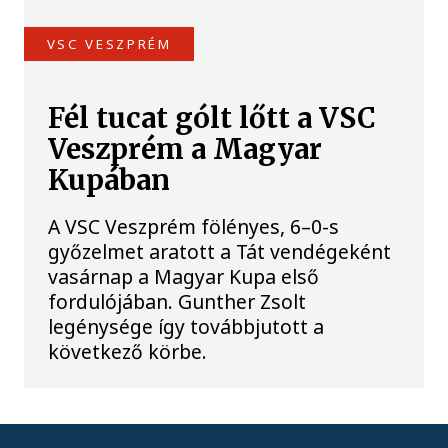
VSC VESZPRÉM
Fél tucat gólt lőtt a VSC
Veszprém a Magyar
Kupában
A VSC Veszprém fölényes, 6–0-s
győzelmet aratott a Tát vendégeként
vasárnap a Magyar Kupa első
fordulójában. Gunther Zsolt
legénysége így továbbjutott a
következő körbe.