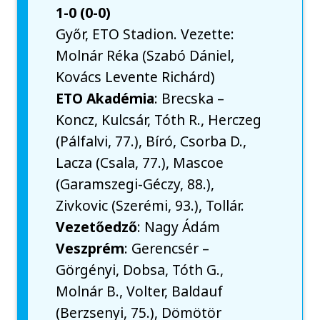
1-0 (0-0)
Győr, ETO Stadion. Vezette:
Molnár Réka (Szabó Dániel,
Kovács Levente Richárd)
ETO Akadémia
: Brecska –
Koncz, Kulcsár, Tóth R., Herczeg
(Pálfalvi, 77.), Bíró, Csorba D.,
Lacza (Csala, 77.), Mascoe
(Garamszegi-Géczy, 88.),
Zivkovic (Szerémi, 93.), Tollár.
Vezetőedző
: Nagy Ádám
Veszprém
: Gerencsér –
Görgényi, Dobsa, Tóth G.,
Molnár B., Volter, Baldauf
(Berzsenyi, 75.), Dömötör