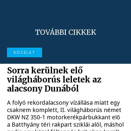
TOVÁBBI CIKKEK
KÖZÉLET
Sorra kerülnek elő
világháborús leletek az
alacsony Dunából
A folyó rekordalacsony vízállása miatt egy
csaknem komplett, II. világháborús német
DKW NZ 350-1 motorkerékpárbukkant elő
a Batthyány téri rakpart sziklái alól, máshol