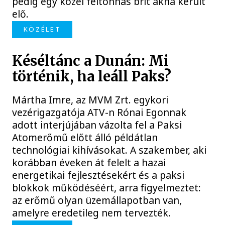
pedig egy közel féltonnás brit akna került
elő.
KÖZÉLET
Késéltánc a Dunán: Mi
történik, ha leáll Paks?
Mártha Imre, az MVM Zrt. egykori
vezérigazgatója ATV-n Rónai Egonnak
adott interjújában vázolta fel a Paksi
Atomerőmű előtt álló példátlan
technológiai kihívásokat. A szakember, aki
korábban éveken át felelt a hazai
energetikai fejlesztésekért és a paksi
blokkok működéséért, arra figyelmeztet:
az erőmű olyan üzemállapotban van,
amelyre eredetileg nem tervezték.