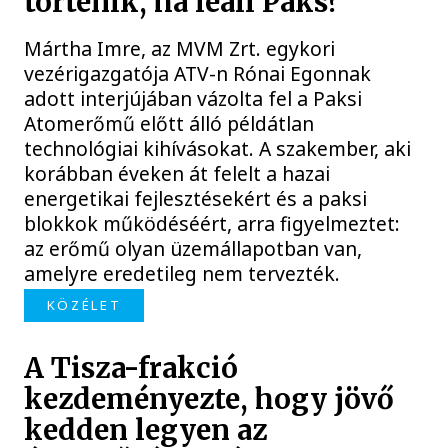
történik, ha leáll Paks?
Mártha Imre, az MVM Zrt. egykori
vezérigazgatója ATV-n Rónai Egonnak
adott interjújában vázolta fel a Paksi
Atomerőmű előtt álló példátlan
technológiai kihívásokat. A szakember, aki
korábban éveken át felelt a hazai
energetikai fejlesztésekért és a paksi
blokkok működéséért, arra figyelmeztet:
az erőmű olyan üzemállapotban van,
amelyre eredetileg nem tervezték.
KÖZÉLET
A Tisza-frakció
kezdeményezte, hogy jövő
kedden legyen az