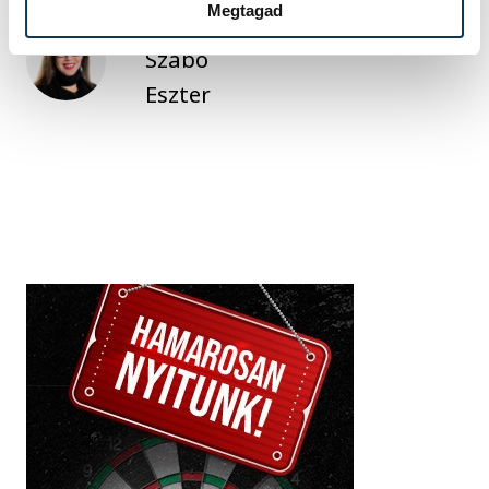
Megtagad
SZERZŐ
Szabó
Eszter