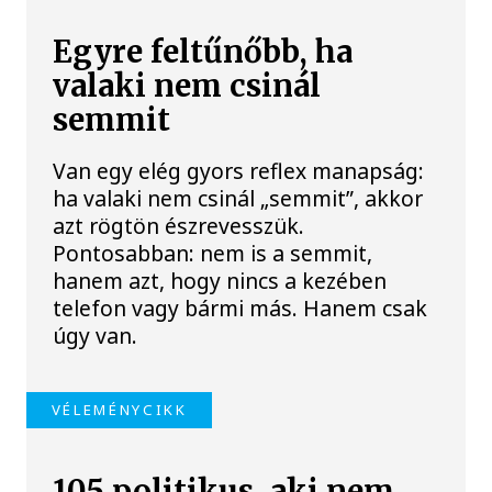
Egyre feltűnőbb, ha
valaki nem csinál
semmit
Van egy elég gyors reflex manapság:
ha valaki nem csinál „semmit”, akkor
azt rögtön észrevesszük.
Pontosabban: nem is a semmit,
hanem azt, hogy nincs a kezében
telefon vagy bármi más. Hanem csak
úgy van.
VÉLEMÉNYCIKK
105 politikus, aki nem