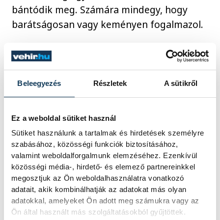
bántódik meg. Számára mindegy, hogy
barátságosan vagy keményen fogalmazol.
Viszont a nyelvi modellek a beszélgetés
kontextusát használják: ha kedves, világos,
Beleegyezés
Részletek
A sütikről
együttműködő hangnemben
kommunikálsz, az segít pontosabb és
hasznosabb válaszokat adni.
Ez a weboldal sütiket használ
Sütiket használunk a tartalmak és hirdetések személyre
szabásához, közösségi funkciók biztosításához,
Röviden
valamint weboldalforgalmunk elemzéséhez. Ezenkívül
közösségi média-, hirdető- és elemező partnereinkkel
megosztjuk az Ön weboldalhasználatra vonatkozó
- Nem „kell” kedvesnek lenni, mert az AI-
adatait, akik kombinálhatják az adatokat más olyan
nak nincs érzése. De érdemes kedvesnek
adatokkal, amelyeket Ön adott meg számukra vagy az
lenni, mert:
Ön által használt más szolgáltatásokból gyűjtöttek.