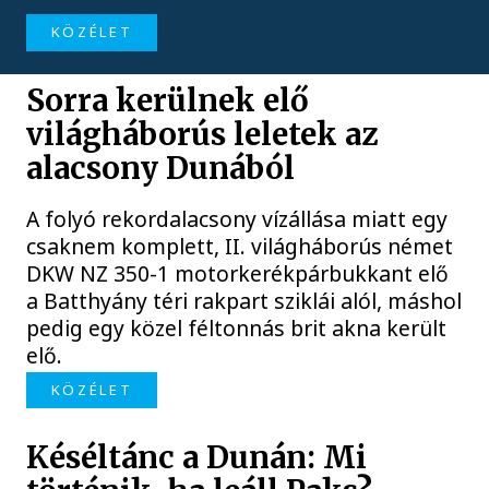
KÖZÉLET
Sorra kerülnek elő
világháborús leletek az
alacsony Dunából
A folyó rekordalacsony vízállása miatt egy
csaknem komplett, II. világháborús német
DKW NZ 350-1 motorkerékpárbukkant elő
a Batthyány téri rakpart sziklái alól, máshol
pedig egy közel féltonnás brit akna került
elő.
KÖZÉLET
Késéltánc a Dunán: Mi