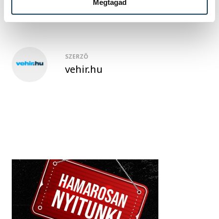
Megtagad
SZERZŐ
vehir.hu