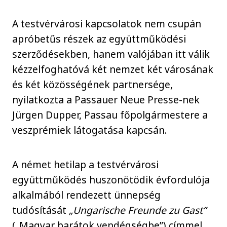
A testvérvárosi kapcsolatok nem csupán
apróbetűs részek az együttműködési
szerződésekben, hanem valójában itt válik
kézzelfoghatóvá két nemzet két városának
és két közösségének partnersége,
nyilatkozta a Passauer Neue Presse-nek
Jürgen Dupper, Passau főpolgármestere a
veszprémiek látogatása kapcsán.
A német hetilap a testvérvárosi
együttműködés huszonötödik évfordulója
alkalmából rendezett ünnepség
tudósítását
„Ungarische Freunde zu Gast”
(„Magyar barátok vendégségbe”) címmel