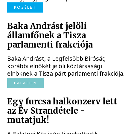
KÖZÉLET
Baka Andrást jelöli
államfőnek a Tisza
parlamenti frakciója
Baka Andrást, a Legfelsőbb Bíróság
korábbi elnökét jelöli köztársasági
elnöknek a Tisza párt parlamenti frakciója.
BALATON
Egy furcsa halkonzerv lett
az Év Strandétele -
mutatjuk!
A Balatoni Kör idén tizenkettedik