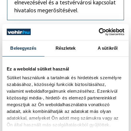
elnevezésével és a testvérvárosi kapcsolat
hivatalos megerősítésével.
Abban, hogy Veszprém és Passau közötti
kapcsolat, ahogy a német főpolgármester
Beleegyezés
Részletek
A sütikről
fogalmazott, nem csupán apróbetűs rész
egy szerződésben nagy szerepe van a két
Ez a weboldal sütiket használ
város civiljeinek is, akik Passauban és
Sütiket használunk a tartalmak és hirdetések személyre
Veszprémben is egyesületi formában
szabásához, közösségi funkciók biztosításához,
évtizedek óta ápolják és erősítik a baráti
valamint weboldalforgalmunk elemzéséhez. Ezenkívül
kapcsolatokat.
közösségi média-, hirdető- és elemező partnereinkkel
megosztjuk az Ön weboldalhasználatra vonatkozó
adatait, akik kombinálhatják az adatokat más olyan
A mostani delegációs látogatás baráti
adatokkal, amelyeket Ön adott meg számukra vagy az
hangulata, valamint a német sajtó pozitív
Ön által használt más szolgáltatásokból gyűjtöttek.