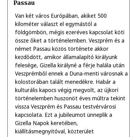
Passau
Van két város Európában, akiket 500
kilométer választ el egymástól a
földgömbön, mégis ezeréves kapcsolat köti
össze őket a történelemben. Veszprém és a
német Passau közös története akkor
kezdődött, amikor államalapító királyunk
felesége, Gizella királyné a férje halála után
Veszprémből ennek a Duna-menti városnak a
kolostorában talált menedékre. Habár a
kulturális kapocs végig megvolt, az újkori
történelemben huszonöt éves múltra tekint
vissza Veszprém és Passau testvérvárosi
kapcsolata. Ezt a jubileumot ünneplik a
Gizella Napok keretében,
kiállításmegnyitóval, közterület