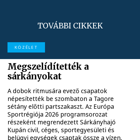
TOVÁBBI CIKKEK
KÖZÉLET
Megszelídítették a
sárkányokat
A dobok ritmusára evező csapatok
népesítették be szombaton a Tagore
sétány előtti partszakaszt. Az Európa
Sportrégiója 2026 programsorozat
részeként megrendezett Sárkányhajó
Kupán civil, céges, sportegyesületi és
belügyi egységek csaptak össze a vízen.