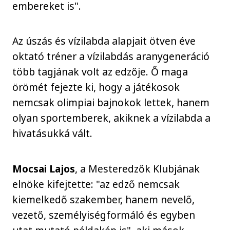
embereket is".
Az úszás és vízilabda alapjait ötven éve
oktató tréner a vízilabdás aranygeneráció
több tagjának volt az edzője. Ő maga
örömét fejezte ki, hogy a játékosok
nemcsak olimpiai bajnokok lettek, hanem
olyan sportemberek, akiknek a vízilabda a
hivatásukká vált.
Mocsai Lajos
, a Mesteredzők Klubjának
elnöke kifejtette: "az edző nemcsak
kiemelkedő szakember, hanem nevelő,
vezető, személyiségformáló és egyben