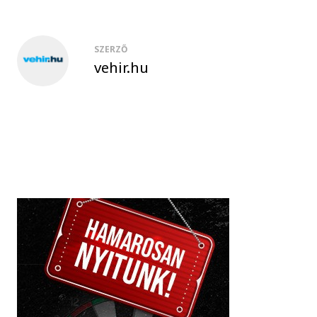
SZERZŐ
vehir.hu