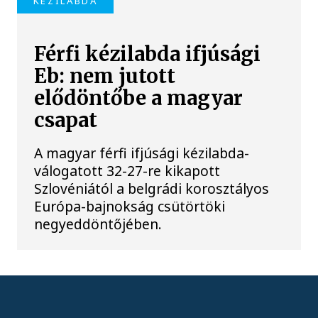
KÉZILABDA
Férfi kézilabda ifjúsági
Eb: nem jutott
elődöntőbe a magyar
csapat
A magyar férfi ifjúsági kézilabda-
válogatott 32-27-re kikapott
Szlovéniától a belgrádi korosztályos
Európa-bajnokság csütörtöki
negyeddöntőjében.