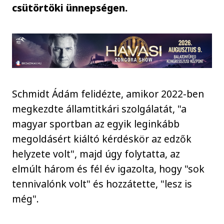
csütörtöki ünnepségen.
Schmidt Ádám felidézte, amikor 2022-ben
megkezdte államtitkári szolgálatát, "a
magyar sportban az egyik leginkább
megoldásért kiáltó kérdéskör az edzők
helyzete volt", majd úgy folytatta, az
elmúlt három és fél év igazolta, hogy "sok
tennivalónk volt" és hozzátette, "lesz is
még".