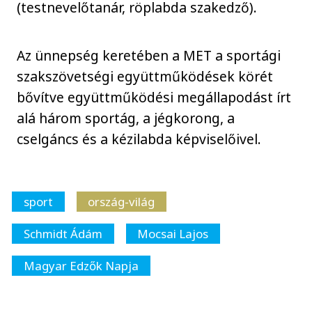
(testnevelőtanár, röplabda szakedző).
Az ünnepség keretében a MET a sportági
szakszövetségi együttműködések körét
bővítve együttműködési megállapodást írt
alá három sportág, a jégkorong, a
cselgáncs és a kézilabda képviselőivel.
sport
ország-világ
Schmidt Ádám
Mocsai Lajos
Magyar Edzők Napja