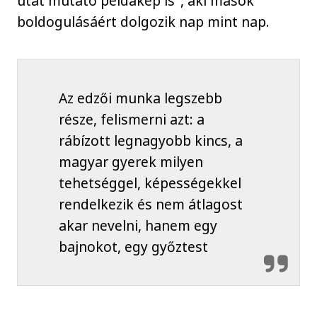
utat mutató példakép is", aki mások
boldogulásáért dolgozik nap mint nap.
Az edzői munka legszebb
része, felismerni azt: a
rábízott legnagyobb kincs, a
magyar gyerek milyen
tehetséggel, képességekkel
rendelkezik és nem átlagost
akar nevelni, hanem egy
bajnokot, egy győztest