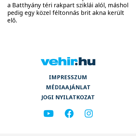
a Batthyány téri rakpart sziklái alól, máshol
pedig egy közel féltonnás brit akna került
elő.
IMPRESSZUM
MÉDIAAJÁNLAT
JOGI NYILATKOZAT