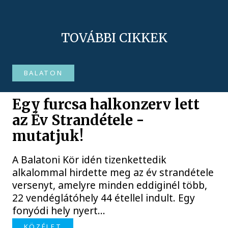
TOVÁBBI CIKKEK
BALATON
Egy furcsa halkonzerv lett
az Év Strandétele -
mutatjuk!
A Balatoni Kör idén tizenkettedik
alkalommal hirdette meg az év strandétele
versenyt, amelyre minden eddiginél több,
22 vendéglátóhely 44 étellel indult. Egy
fonyódi hely nyert...
KÖZÉLET