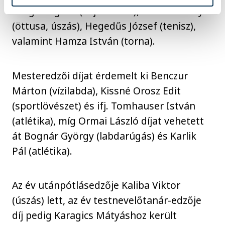
Dragos Ágnes (kajak-kenu), Geleta Károly
(öttusa, úszás), Hegedűs József (tenisz),
valamint Hamza István (torna).
Mesteredzői díjat érdemelt ki Benczur
Márton (vízilabda), Kissné Orosz Edit
(sportlövészet) és ifj. Tomhauser István
(atlétika), míg Ormai László díjat vehetett
át Bognár György (labdarúgás) és Karlik
Pál (atlétika).
Az év utánpótlásedzője Kaliba Viktor
(úszás) lett, az év testnevelőtanár-edzője
díj pedig Karagics Mátyáshoz került