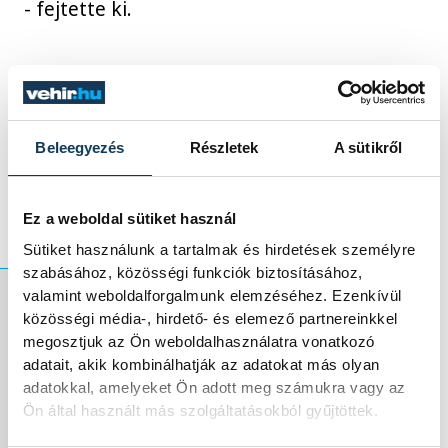
- fejtette ki.
Molnár Zoltán
, a MET elnöke
köszöntőjében emlékeztetett: hét évvel
ezelőtt döntöttek úgy, hogy minden évben
Beleegyezés
Részletek
A sütikről
szeptember 25-én megköszönik az edzők
munkáját.
Ez a weboldal sütiket használ
Sütiket használunk a tartalmak és hirdetések személyre
szabásához, közösségi funkciók biztosításához,
valamint weboldalforgalmunk elemzéséhez. Ezenkívül
közösségi média-, hirdető- és elemező partnereinkkel
"Minden értéket,
megosztjuk az Ön weboldalhasználatra vonatkozó
adatait, akik kombinálhatják az adatokat más olyan
amit a sport tud
adatokkal, amelyeket Ön adott meg számukra vagy az
Ön által használt más szolgáltatásokból gyűjtöttek.
nyújtani, elsősorban