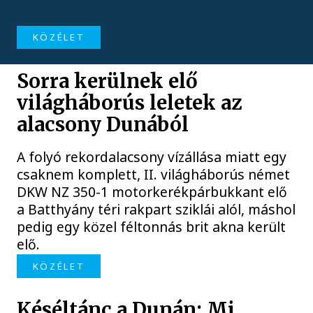
KÖZÉLET
Sorra kerülnek elő
világháborús leletek az
alacsony Dunából
A folyó rekordalacsony vízállása miatt egy
csaknem komplett, II. világháborús német
DKW NZ 350-1 motorkerékpárbukkant elő
a Batthyány téri rakpart sziklái alól, máshol
pedig egy közel féltonnás brit akna került
elő.
KÖZÉLET
Késéltánc a Dunán: Mi