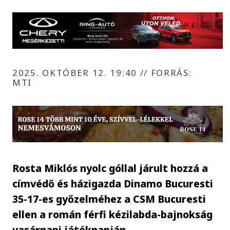
2025. OKTÓBER 12. 19:40
//
FORRÁS:
MTI
Rosta Miklós nyolc góllal járult hozzá a
címvédő és házigazda Dinamo Bucuresti
35-17-es győzelméhez a CSM Bucuresti
ellen a román férfi kézilabda-bajnokság
vasárnapi játéknapján.