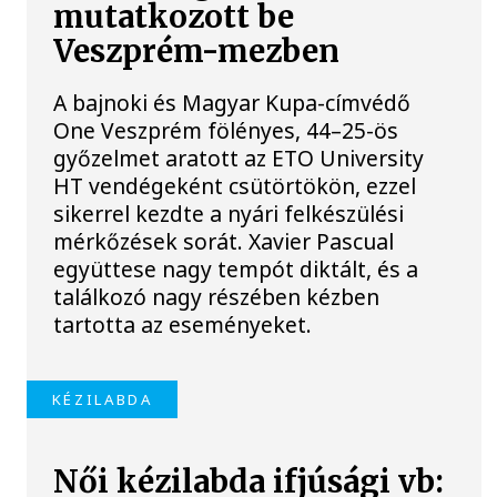
mutatkozott be
Veszprém-mezben
A bajnoki és Magyar Kupa-címvédő
One Veszprém fölényes, 44–25-ös
győzelmet aratott az ETO University
HT vendégeként csütörtökön, ezzel
sikerrel kezdte a nyári felkészülési
mérkőzések sorát. Xavier Pascual
együttese nagy tempót diktált, és a
találkozó nagy részében kézben
tartotta az eseményeket.
KÉZILABDA
Női kézilabda ifjúsági vb: