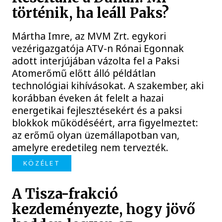
történik, ha leáll Paks?
Mártha Imre, az MVM Zrt. egykori
vezérigazgatója ATV-n Rónai Egonnak
adott interjújában vázolta fel a Paksi
Atomerőmű előtt álló példátlan
technológiai kihívásokat. A szakember, aki
korábban éveken át felelt a hazai
energetikai fejlesztésekért és a paksi
blokkok működéséért, arra figyelmeztet:
az erőmű olyan üzemállapotban van,
amelyre eredetileg nem tervezték.
KÖZÉLET
A Tisza-frakció
kezdeményezte, hogy jövő