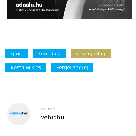
sport
kézilabda
ország-világ
Rosta Miklós
Pergel Andrej
SZERZŐ
vehir.hu