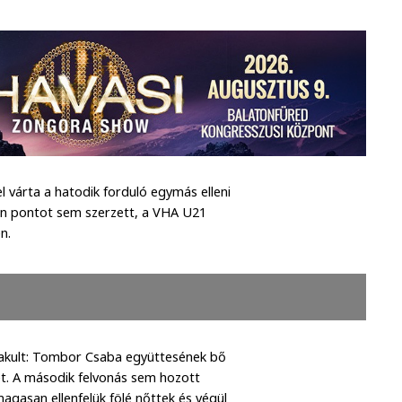
l várta a hatodik forduló egymás elleni
an pontot sem szerzett, a VHA U21
n.
alakult: Tombor Csaba együttesének bő
et. A második felvonás sem hozott
gasan ellenfelük fölé nőttek és végül