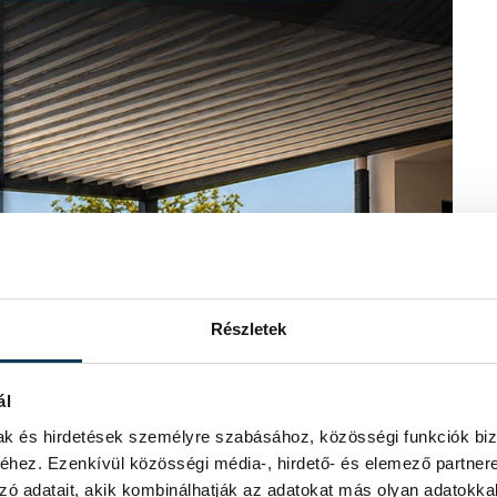
Részletek
ál
mak és hirdetések személyre szabásához, közösségi funkciók biz
hez. Ezenkívül közösségi média-, hirdető- és elemező partner
zó adatait, akik kombinálhatják az adatokat más olyan adatokka