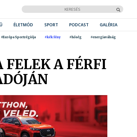
Ű
ÉLETMÓD
SPORT
PODCAST
GALÉRIA
#Európa Sportrégiója
#kék fény
#hőség
#energiaválság
 FELEK A FÉRFI
ADÓJÁN