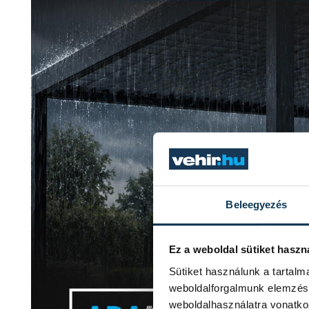
Beleegyezés
Ez a weboldal sütiket haszn
Sütiket használunk a tartal
weboldalforgalmunk elemzésé
weboldalhasználatra vonatko