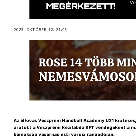
2025. OKTÓBER 12. 21:03
Az éllovas Veszprém Handball Academy U21 kiütéses
aratott a Veszprémi Kézilabda KFT vendégeként a má
bajnokság vasárnap esti városi rangadóján.