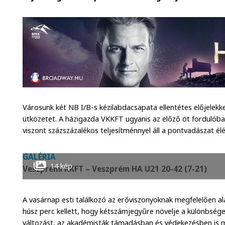
Városunk két NB I/B-s kézilabdacsapata ellentétes előjelekke
ütközetet. A házigazda VKKFT ugyanis az előző öt fordulób
viszont százszázalékos teljesítménnyel áll a pontvadászat élé
GALÉRIA
14 kép
Veszprémi KKFT – Veszprém HA U21 20-42 (7-21)
A vasárnap esti találkozó az erőviszonyoknak megfelelően 
húsz perc kellett, hogy kétszámjegyűre növelje a különbség
változást, az akadémisták támadásban és védekezésben is ma