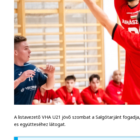
A listavezető VHA U21 jövő szombat a Salgótarjánt fogadj
es együtteséhez látogat.