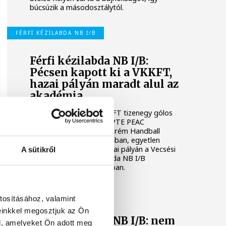
búcsúzik a másodosztálytól.
FÉRFI KÉZILABDA NB I/B
Férfi kézilabda NB I/B:
Pécsen kapott ki a VKKFT,
hazai pályán maradt alul az
akadémia
A Veszprémi Kézilabda KFT tizenegy gólos
vereséget szenvedett a PTE PEAC
otthonában, míg a Veszprém Handball
Academy U21 nagy csatában, egyetlen
találattal maradt alul hazai pályán a Vecsési
A sütikről
KKFT ellen a férfi kézilabda NB I/B
huszonhetedik fordulójában.
FÉRFI KÉZILABDA NB I/B
tosításához, valamint
einkkel megosztjuk az Ön
Férfi kézilabda NB I/B: nem
l, amelyeket Ön adott meg