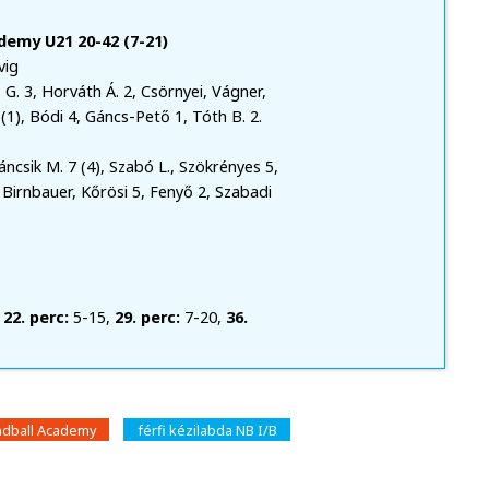
emy U21 20-42 (7-21)
vig
G. 3, Horváth Á. 2, Csörnyei, Vágner,
(1), Bódi 4, Gáncs-Pető 1, Tóth B. 2.
ncsik M. 7 (4), Szabó L., Szökrényes 5,
 Birnbauer, Kőrösi 5, Fenyő 2, Szabadi
,
22. perc:
5-15,
29. perc:
7-20,
36.
dball Academy
férfi kézilabda NB I/B