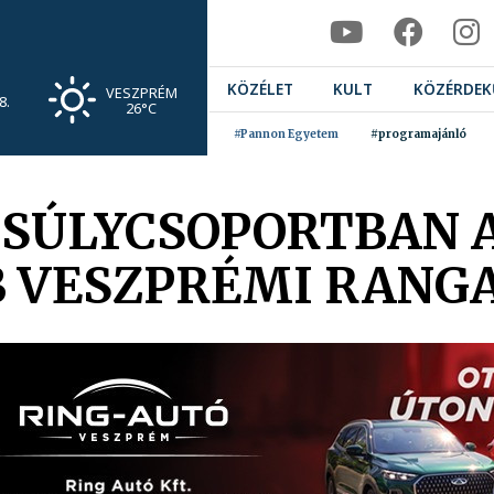
KÖZÉLET
KULT
KÖZÉRDEK
VESZPRÉM
8.
26°C
#Pannon Egyetem
#programajánló
SÚLYCSOPORTBAN A
/B VESZPRÉMI RANG