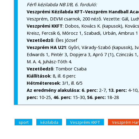
Férfi kézilabda NB I/B, 6. forduló:
Veszprémi Kézilabda KFT–Veszprém Handball Acad
Veszprém, DEVM csarnok, 200 néző. Vezette: Gál, Lud
Veszprémi KKFT
: Dobos, Kovács K. (kapusok), Kovács 
Kreisz, Fercsik 6, Mórocz 1, Szabadi, Urbán, Ambrus 1 
Vezetőedző
: Éles József
Veszprém HA U21
: Győri, Várady-Szabó (kapusok), Ivá
Edwards 1, Pintér 3, Dopjera 3, Apró 7 (1), Czinczás 1,
M. A. 4, Juhász-Tóth 4.
Vezetőedző
: Tombor Csaba
Kiállítások
: 8, ill. 6 perc
Hétméteresek
: 3/1, ill. 6/5
Az eredmény alakulása: 6. perc:
2-7,
13. perc:
4-10
perc:
10-25,
46. perc
: 15-30,
56. perc:
18-28
sport
kézilabda
Veszprémi KKFT
Veszprém Han