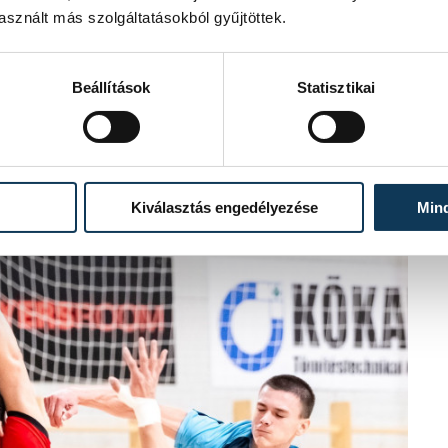
sznált más szolgáltatásokból gyűjtöttek.
Beállítások
Statisztikai
Kiválasztás engedélyezése
Min