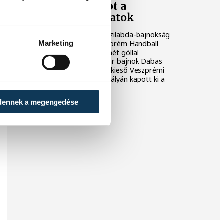
szereztek pontot a
veszprémi csapatok
A másodosztályú férfi kézilabda-bajnokság
Marketing
második helyén álló Veszprém Handball
Academy U21 pénteken hét góllal
alulmaradt az éllovas, már bajnok Dabas
vendégeként. A biztosan kieső Veszprémi
KKFT szombaton hazai pályán kapott ki a
Ceglédtől.
dennek a megengedése