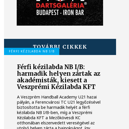
TOVÁBBI CIKKEK
FÉRFI KÉZILABDA NB I/B
Férfi kézilabda NB I/B:
harmadik helyen zártak az
akadémisták, kiesett a
Veszprémi Kézilabda KFT
A Veszprém Handball Academy U21 hazai
pályán, a Ferencvárosi TC U21 legyőzésével
biztosította be harmadik helyét a férfi
kézilabda NB I/B-ben, míg a Veszprémi
Kézilabda KFT a Mezőkövesdi KC
otthonában elszenvedett vereségével az
utolsó helyen zárta a bajnokságot, így