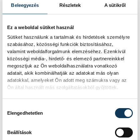
érkezik a nyár egyik
Beleegyezés
Részletek
A sütikről
legnagyobb balatoni
bulija az AMFI-ba
Ez a weboldal sütiket használ
A TNT ikonikus slágereivel, a New
Sütiket használunk a tartalmak és hirdetések személyre
Level Empire lendületes dalaival várja
szabásához, közösségi funkciók biztosításához,
a közönséget egy különleges balatoni
valamint weboldalforgalmunk elemzéséhez. Ezenkívül
szabadtéri helyszínen augusztus 8-án
közösségi média-, hirdető- és elemező partnereinkkel
megosztjuk az Ön weboldalhasználatra vonatkozó
az AMFI-ban Alsóörsön. Az este a
adatait, akik kombinálhatják az adatokat más olyan
nosztalgia és a mai popzene
adatokkal, amelyeket Ön adott meg számukra vagy az
találkozását ígéri.
Ön által használt más szolgáltatásokból gyűjtöttek.
KÖZÉLET
Hozzájárulás kiválasztása
Elengedhetetlen
Újra LEGO-lázban
Beállítások
Veszprém: jön a 2.