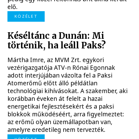
elő.
KÖZÉLET
Késéltánc a Dunán: Mi
történik, ha leáll Paks?
Mártha Imre, az MVM Zrt. egykori
vezérigazgatója ATV-n Rónai Egonnak
adott interjújában vázolta fel a Paksi
Atomerőmű előtt álló példátlan
technológiai kihívásokat. A szakember, aki
korábban éveken át felelt a hazai
energetikai fejlesztésekért és a paksi
blokkok működéséért, arra figyelmeztet:
az erőmű olyan üzemállapotban van,
amelyre eredetileg nem tervezték.