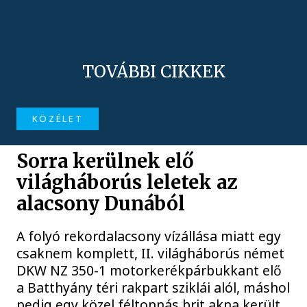
TOVÁBBI CIKKEK
KÖZÉLET
Sorra kerülnek elő
világháborús leletek az
alacsony Dunából
A folyó rekordalacsony vízállása miatt egy
csaknem komplett, II. világháborús német
DKW NZ 350-1 motorkerékpárbukkant elő
a Batthyány téri rakpart sziklái alól, máshol
pedig egy közel féltonnás brit akna került