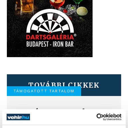
TOVÁBBI CIKKEK
TÁMOGATOTT TARTALOM
TNT és New Level
Empire koncerttel