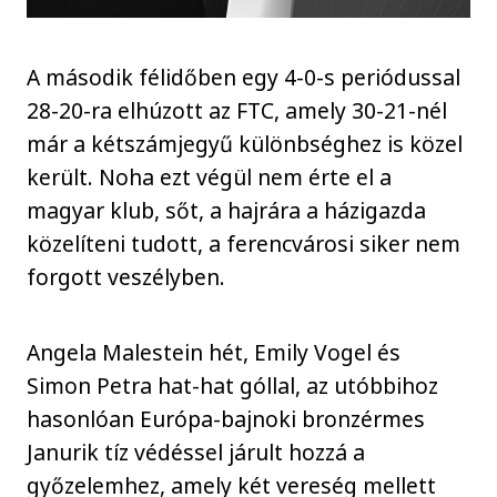
A második félidőben egy 4-0-s periódussal
28-20-ra elhúzott az FTC, amely 30-21-nél
már a kétszámjegyű különbséghez is közel
került. Noha ezt végül nem érte el a
magyar klub, sőt, a hajrára a házigazda
közelíteni tudott, a ferencvárosi siker nem
forgott veszélyben.
Angela Malestein hét, Emily Vogel és
Simon Petra hat-hat góllal, az utóbbihoz
hasonlóan Európa-bajnoki bronzérmes
Janurik tíz védéssel járult hozzá a
győzelemhez, amely két vereség mellett