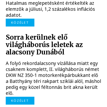
Hatalmas meglepetésként értékelték az
elemzők a júliusi, 1,2 százalékos inflációs
adatot.
KÖZÉLET
Sorra kerülnek elő
világháborús leletek az
alacsony Dunából
A folyó rekordalacsony vízállása miatt egy
csaknem komplett, II. világháborús német
DKW NZ 350-1 motorkerékpárbukkant elő
a Batthyány téri rakpart sziklái alól, máshol
pedig egy közel féltonnás brit akna került
elő.
KÖZÉLET