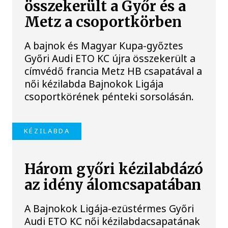
összekerült a Győr és a
Metz a csoportkörben
A bajnok és Magyar Kupa-győztes
Győri Audi ETO KC újra összekerült a
címvédő francia Metz HB csapatával a
női kézilabda Bajnokok Ligája
csoportkörének pénteki sorsolásán.
KÉZILABDA
Három győri kézilabdázó
az idény álomcsapatában
A Bajnokok Ligája-ezüstérmes Győri
Audi ETO KC női kézilabdacsapatának