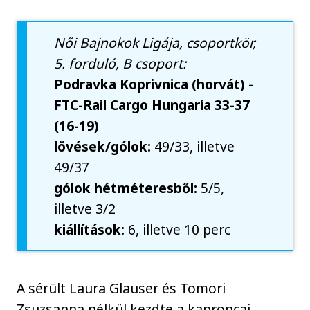
Női Bajnokok Ligája, csoportkör,
5. forduló, B csoport:
Podravka Koprivnica (horvát) -
FTC-Rail Cargo Hungaria 33-37
(16-19)
lövések/gólok:
49/33, illetve
49/37
gólok hétméteresből:
5/5,
illetve 3/2
kiállítások:
6, illetve 10 perc
A sérült Laura Glauser és Tomori
Zsuzsanna nélkül kezdte a kaproncai