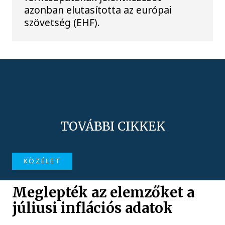
azonban elutasította az európai
szövetség (EHF).
TOVÁBBI CIKKEK
KÖZÉLET
Meglepték az elemzőket a
júliusi inflációs adatok