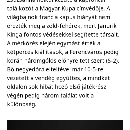
találkozót a Magyar Kupa címvédője. A
világbajnok francia kapus hiányát nem
érezték meg a zöld-fehérek, mert Janurik
Kinga fontos védésekkel segítette társait.
A mérkőzés elején egymást érték a
kétperces kiállítások, a Ferencváros pedig
korán háromgólos előnyre tett szert (5-2).
Bő negyedóra elteltével már 10-5-re
vezetett a vendég együttes, a mindkét
oldalon sok hibát hozó első játékrész
végén pedig három találat volt a
különbség.