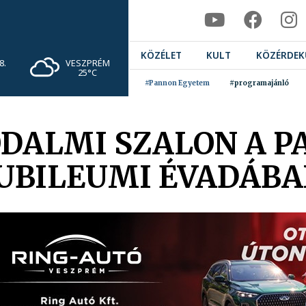
KÖZÉLET
KULT
KÖZÉRDEK
VESZPRÉM
8.
25°C
#Pannon Egyetem
#programajánló
ODALMI SZALON A 
JUBILEUMI ÉVADÁBA