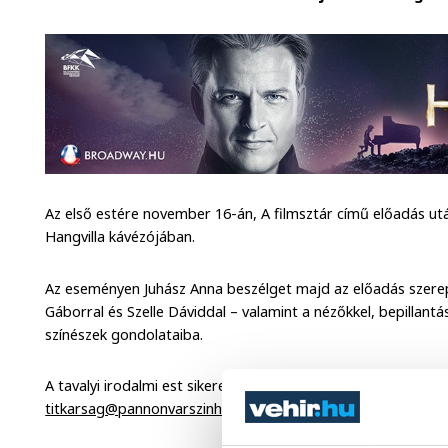
Az első estére november 16-án, A filmsztár című előadás után
Hangvilla kávézójában.
Az eseményen Juhász Anna beszélget majd az előadás szerepl
Gáborral és Szelle Dáviddal – valamint a nézőkkel, bepillantá
színészek gondolataiba.
A tavalyi irodalmi est sikereit követően a színház ezúttal is v
titkarsag@pannonvarszinhaz.hu