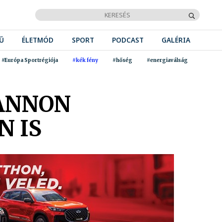
Ű
ÉLETMÓD
SPORT
PODCAST
GALÉRIA
#Európa Sportrégiója
#kék fény
#hőség
#energiaválság
PANNON
N IS