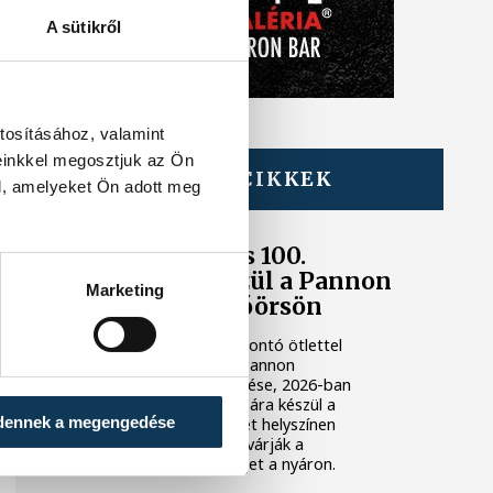
A sütikről
tosításához, valamint
einkkel megosztjuk az Ön
TOVÁBBI CIKKEK
l, amelyeket Ön adott meg
KÖZÉLET
16. szezonjára és 100.
előadására készül a Pannon
Marketing
Várszínház Alsóörsön
Tizenhat éve egy formabontó ötlettel
kezdődött Alsóörs és a Pannon
Várszínház együttműködése, 2026-ban
pedig már a 100. előadására készül a
dennek a megengedése
teátrum a településen: két helyszínen
összesen hét előadással várják a
színházszerető közönséget a nyáron.