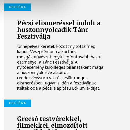
KULTÚRA
Pécsi elismeréssel indult a
huszonnyolcadik Tánc
Fesztiválja
Ünnepélyes keretek között nyitotta meg
kapuit Veszprémben a kortárs
mozgásművészet egyik legfontosabb hazai
eseménye, a Tánc Fesztiválja. A
nyitóesemény különleges pillanataként maga
a huszonnyolc éve alapított
rendezvénysorozat részesült rangos
elismerésben, ugyanis idén a fesztiválnak
ítélték oda a pécsi alapítású Eck Imre-díjat.
KULTÚRA
Grecsó testvérekkel,
filmekkel, elmozdított