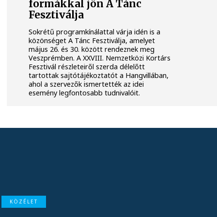
formákkal jön A Tánc
Fesztiválja
Sokrétű programkínálattal várja idén is a
közönséget A Tánc Fesztiválja, amelyet
május 26. és 30. között rendeznek meg
Veszprémben. A XXVIII. Nemzetközi Kortárs
Fesztivál részleteiről szerda délelőtt
tartottak sajtótájékoztatót a Hangvillában,
ahol a szervezők ismertették az idei
esemény legfontosabb tudnivalóit.
KÖZÉLET