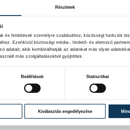
Részletek
ál
nekülni kényszerül egy elbaltázott jelenet miatt
mak és hirdetések személyre szabásához, közösségi funkciók biz
észül a Pannon Várszínház, miután Peter
hez. Ezenkívül közösségi média-, hirdető- és elemező partner
 és Broadway drámaíró személyesen kereste
zó adatait, akik kombinálhatják az adatokat más olyan adatokka
gy Bestseller című darabja – mely nagy
sznált más szolgáltatásokból gyűjtöttek.
endezze meg A filmsztárt is. Dávid elolvasta
l, s rögtön megtetszett neki. A
címszerepében Kékesi Gábort láthatjuk,
s Szelle Dávidot, utóbbi a rendező is
Beállítások
Statisztikai
rint a filmsztárnak, Tylernek menekülnie
bású filmgála díjátadóján direkt vagy sem,
klövést...
Kiválasztás engedélyezése
Min