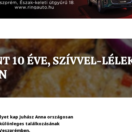
elyet kap Juhász Anna országosan
z különleges találkozásának
 Veszprémben.