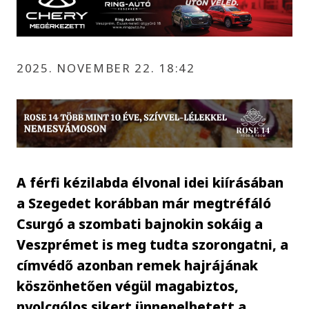
2025. NOVEMBER 22. 18:42
A férfi kézilabda élvonal idei kiírásában
a Szegedet korábban már megtréfáló
Csurgó a szombati bajnokin sokáig a
Veszprémet is meg tudta szorongatni, a
címvédő azonban remek hajrájának
köszönhetően végül magabiztos,
nyolcgólos sikert ünnepelhetett a