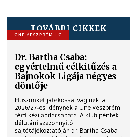
TOVÁBBI CIKKEK
ONE VESZPRÉM HC
Dr. Bartha Csaba:
egyértelmű célkitűzés a
Bajnokok Ligája négyes
döntője
Huszonkét játékossal vág neki a
2026/27-es idénynek a One Veszprém
férfi kézilabdacsapata. A klub péntek
délutáni szezonnyitó
sajtótájékoztatóján dr. Bartha Csaba