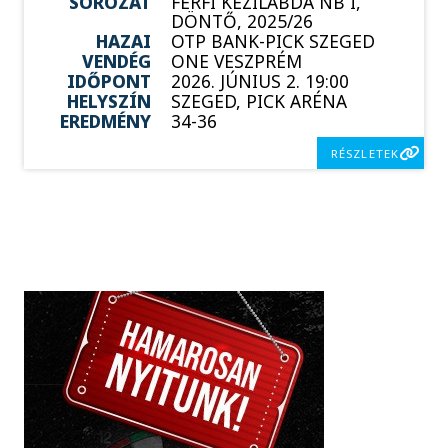
SOROZAT
FÉRFI KÉZILABDA NB I,
DÖNTŐ, 2025/26
HAZAI
OTP BANK-PICK SZEGED
VENDÉG
ONE VESZPRÉM
IDŐPONT
2026. JÚNIUS 2. 19:00
HELYSZÍN
SZEGED, PICK ARÉNA
EREDMÉNY
34-36
RÉSZLETEK