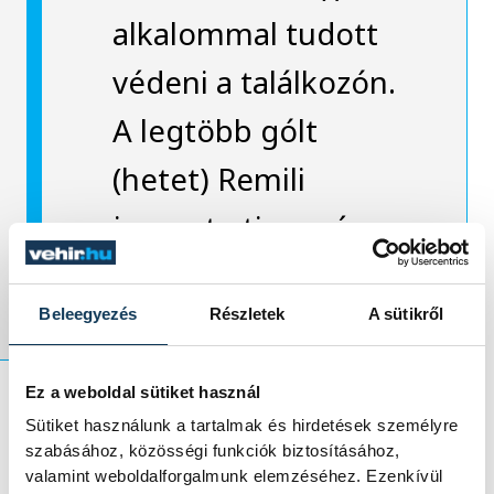
alkalommal tudott
védeni a találkozón.
A legtöbb gólt
(hetet) Remili
jegyezte tizennégy
próbálkozásból.
Beleegyezés
Részletek
A sütikről
Ez a weboldal sütiket használ
Sütiket használunk a tartalmak és hirdetések személyre
Férfi kézilabda NB I, 10. forduló:
szabásához, közösségi funkciók biztosításához,
valamint weboldalforgalmunk elemzéséhez. Ezenkívül
Csurgói KK–One Veszprém HC