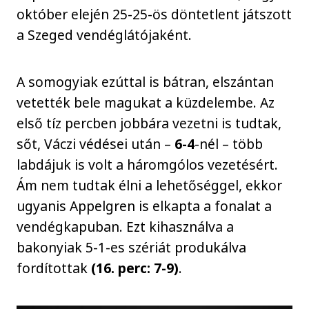
október elején 25-25-ös döntetlent játszott
a Szeged vendéglátójaként.
A somogyiak ezúttal is bátran, elszántan
vetették bele magukat a küzdelembe. Az
első tíz percben jobbára vezetni is tudtak,
sőt, Váczi védései után –
6-4
-nél – több
labdájuk is volt a háromgólos vezetésért.
Ám nem tudtak élni a lehetőséggel, ekkor
ugyanis Appelgren is elkapta a fonalat a
vendégkapuban. Ezt kihasználva a
bakonyiak 5-1-es szériát produkálva
fordítottak
(16. perc: 7-9)
.