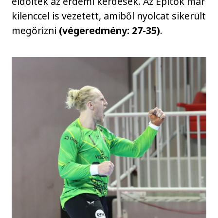
eldőltek az érdemi kérdések. Az Építők már
kilenccel is vezetett, amiből nyolcat sikerült
megőrizni
(végeredmény: 27-35)
.