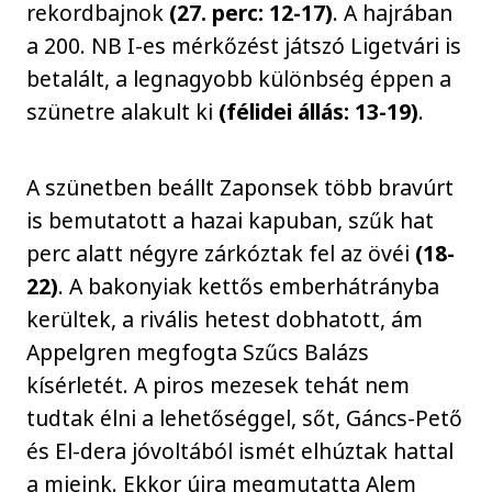
rekordbajnok
(27. perc: 12-17)
. A hajrában
a 200. NB I-es mérkőzést játszó Ligetvári is
betalált, a legnagyobb különbség éppen a
szünetre alakult ki
(félidei állás: 13-19)
.
A szünetben beállt Zaponsek több bravúrt
is bemutatott a hazai kapuban, szűk hat
perc alatt négyre zárkóztak fel az övéi
(18-
22)
. A bakonyiak kettős emberhátrányba
kerültek, a rivális hetest dobhatott, ám
Appelgren megfogta Szűcs Balázs
kísérletét. A piros mezesek tehát nem
tudtak élni a lehetőséggel, sőt, Gáncs-Pető
és El-dera jóvoltából ismét elhúztak hattal
a mieink. Ekkor újra megmutatta Alem