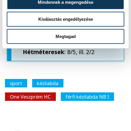
Mindennek a megengedése
Csere
: Pechmalbec 4, Descat 4
(2), Hesam 1, Cindric 1, Remili 7,
Kiválasztás engedélyezése
Ligetvári 1, Petrus, Molnár
Vezetőedző
: Xavier Pascual
Megtagad
Kiállítások
: 2, ill. 6 perc
Hétméteresek
: 8/5, ill. 2/2
sport
kézilabda
One Veszprém HC
férfi kézilabda NB I