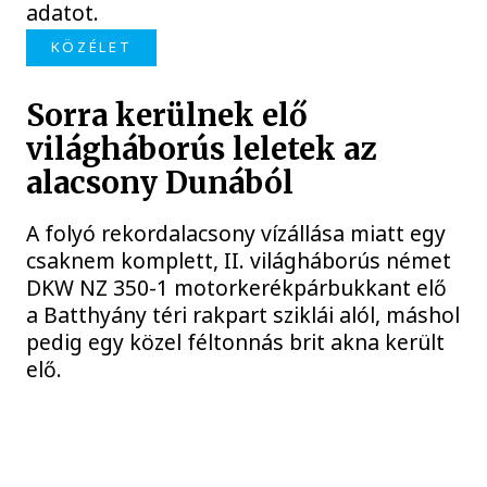
adatot.
KÖZÉLET
Sorra kerülnek elő
világháborús leletek az
alacsony Dunából
A folyó rekordalacsony vízállása miatt egy
csaknem komplett, II. világháborús német
DKW NZ 350-1 motorkerékpárbukkant elő
a Batthyány téri rakpart sziklái alól, máshol
pedig egy közel féltonnás brit akna került
elő.