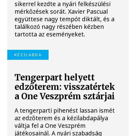
sikerrel kezdte a nyári felkészülési
mérkőzések sorát. Xavier Pascual
együttese nagy tempót diktált, és a
találkozó nagy részében kézben
tartotta az eseményeket.
KÉZILABDA
Tengerpart helyett
edzőterem: visszatértek
a One Veszprém sztárjai
A tengerparti pihenést lassan ismét
az edzőterem és a kézilabdapálya
váltja fel a One Veszprém
játékosainál. A nyári szabadság