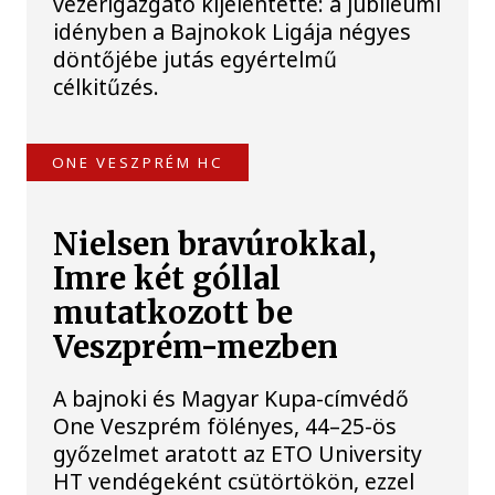
vezérigazgató kijelentette: a jubileumi
idényben a Bajnokok Ligája négyes
döntőjébe jutás egyértelmű
célkitűzés.
ONE VESZPRÉM HC
Nielsen bravúrokkal,
Imre két góllal
mutatkozott be
Veszprém-mezben
A bajnoki és Magyar Kupa-címvédő
One Veszprém fölényes, 44–25-ös
győzelmet aratott az ETO University
HT vendégeként csütörtökön, ezzel