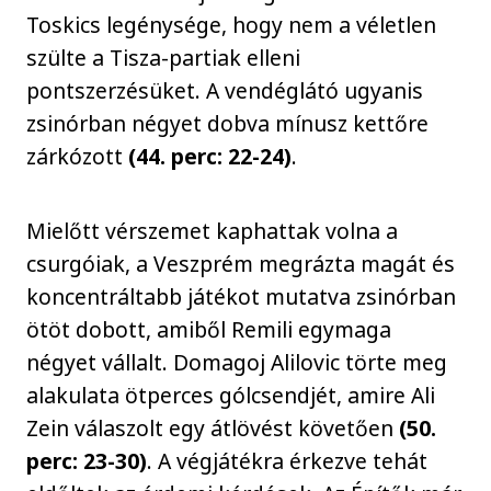
Toskics legénysége, hogy nem a véletlen
szülte a Tisza-partiak elleni
pontszerzésüket. A vendéglátó ugyanis
zsinórban négyet dobva mínusz kettőre
zárkózott
(44. perc: 22-24)
.
Mielőtt vérszemet kaphattak volna a
csurgóiak, a Veszprém megrázta magát és
koncentráltabb játékot mutatva zsinórban
ötöt dobott, amiből Remili egymaga
négyet vállalt. Domagoj Alilovic törte meg
alakulata ötperces gólcsendjét, amire Ali
Zein válaszolt egy átlövést követően
(50.
perc: 23-30)
. A végjátékra érkezve tehát