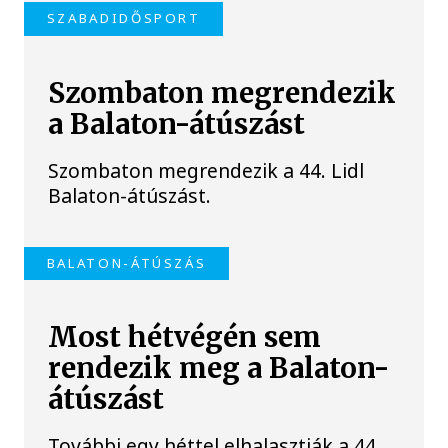
SZABADIDŐSPORT
Szombaton megrendezik
a Balaton-átúszást
Szombaton megrendezik a 44. Lidl
Balaton-átúszást.
BALATON-ÁTÚSZÁS
Most hétvégén sem
rendezik meg a Balaton-
átúszást
További egy héttel elhalasztják a 44.