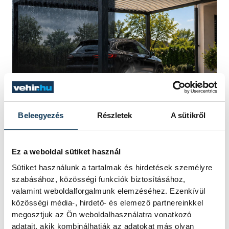
Beleegyezés
Részletek
A sütikről
Ez a weboldal sütiket használ
sport
Balaton
szabadidősport
Sütiket használunk a tartalmak és hirdetések személyre
szabásához, közösségi funkciók biztosításához,
futás
tömegsport
félmaraton
valamint weboldalforgalmunk elemzéséhez. Ezenkívül
közösségi média-, hirdető- és elemező partnereinkkel
maraton
megosztjuk az Ön weboldalhasználatra vonatkozó
adatait, akik kombinálhatják az adatokat más olyan