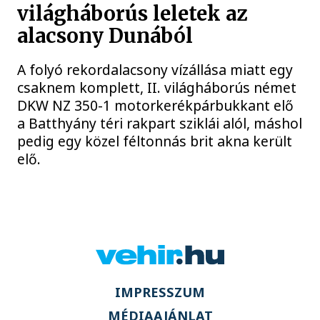
világháborús leletek az
alacsony Dunából
A folyó rekordalacsony vízállása miatt egy
csaknem komplett, II. világháborús német
DKW NZ 350-1 motorkerékpárbukkant elő
a Batthyány téri rakpart sziklái alól, máshol
pedig egy közel féltonnás brit akna került
elő.
IMPRESSZUM
MÉDIAAJÁNLAT