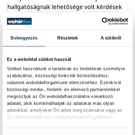
hallgatóságnak lehetősége volt kérdések
feltételére is.
A szakmai napokhoz kapcsolódóan, az
Beleegyezés
Részletek
A sütikről
Állatvédelmi Kompetencia Program
keretében az Alapítvány létrehozta az
Ez a weboldal sütiket használ
ország legátfogóbb és leghitelesebb
Sütiket használunk a tartalmak és hirdetések személyre
állatvédelmi tananyaggyűjteményét, amely
szabásához, közösségi funkciók biztosításához,
minden fontos szereplő számára
valamint weboldalforgalmunk elemzéséhez. Ezenkívül
térítésmentesen szabadon elérhető. A
közösségi média-, hirdető- és elemező partnereinkkel
megosztjuk az Ön weboldalhasználatra vonatkozó
tananyagok iratmintákat, valós
adatait, akik kombinálhatják az adatokat más olyan
jogeseteket, szakmai útmutatókat,
adatokkal, amelyeket Ön adott meg számukra vagy az
valamint az állatvédelmi eljárások teljes
Ön által használt más szolgáltatásokból gyűjtöttek.
folyamatait bemutató részletes