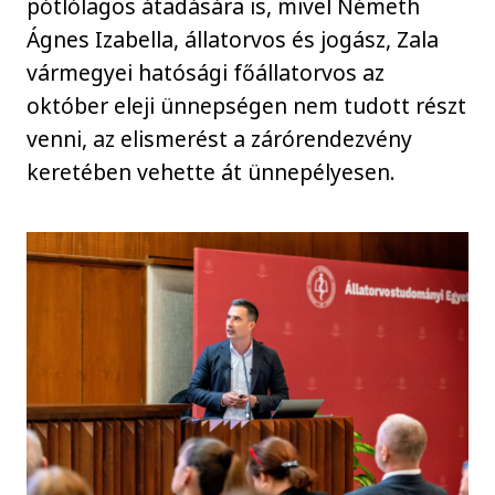
pótlólagos átadására is, mivel Németh
Ágnes Izabella, állatorvos és jogász, Zala
vármegyei hatósági főállatorvos az
október eleji ünnepségen nem tudott részt
venni, az elismerést a zárórendezvény
keretében vehette át ünnepélyesen.