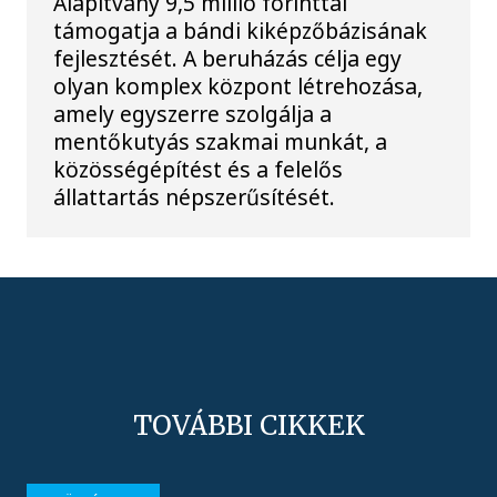
Alapítvány 9,5 millió forinttal
támogatja a bándi kiképzőbázisának
fejlesztését. A beruházás célja egy
olyan komplex központ létrehozása,
amely egyszerre szolgálja a
mentőkutyás szakmai munkát, a
közösségépítést és a felelős
állattartás népszerűsítését.
TOVÁBBI CIKKEK