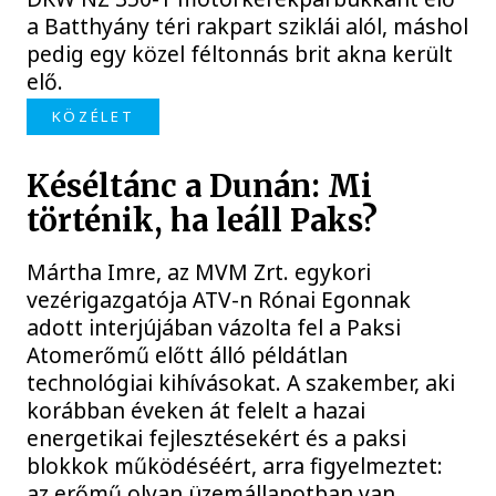
a Batthyány téri rakpart sziklái alól, máshol
pedig egy közel féltonnás brit akna került
elő.
KÖZÉLET
Késéltánc a Dunán: Mi
történik, ha leáll Paks?
Mártha Imre, az MVM Zrt. egykori
vezérigazgatója ATV-n Rónai Egonnak
adott interjújában vázolta fel a Paksi
Atomerőmű előtt álló példátlan
technológiai kihívásokat. A szakember, aki
korábban éveken át felelt a hazai
energetikai fejlesztésekért és a paksi
blokkok működéséért, arra figyelmeztet:
az erőmű olyan üzemállapotban van,