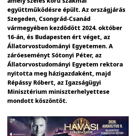
amely széles körű szakmai
együttműködésre épült. Az országjárás
Szegeden, Csongrád-Csanád
vármegyében kezdődött 2024. október
16-án, és Budapesten ért véget, az
Állatorvostudományi Egyetemen. A
záróeseményt Sótonyi Péter, az
Állatorvostudományi Egyetem rektora
nyitotta meg házigazdaként, majd
Répássy Róbert, az Igazságügyi
Minisztérium miniszterhelyettese
mondott köszöntőt.