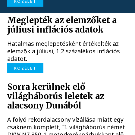
KÖZÉLET
Meglepték az elemzőket a
júliusi inflációs adatok
Hatalmas meglepetésként értékelték az
elemzők a júliusi, 1,2 százalékos inflációs
adatot.
KÖZÉLET
Sorra kerülnek elő
világháborús leletek az
alacsony Dunából
A folyó rekordalacsony vízállása miatt egy
csaknem komplett, II. világháborús német
DKW NZ 350-1 motorkerékpárbukkant elő