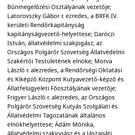
Bűnmegelőzési Osztályának vezetője;
Latorovszky Gábor r. ezredes, a BRFK IV.
kerületi Rendőrkapitányság
kapitányságvezető-helyettese; Daróczi
István, állatvédelmi szakjogász, az
Országos Polgárőr Szövetség Állatvédelmi
Szakértői Testületének elnöke; Morva
László r. alezredes, a Rendőrségi Oktatási
és Kiképző Központ Kutyavezető-képző és
Állatfelügyeleti Főosztályának vezetője;
Frigyer László r. alezredes, az Országos
Polgárőr Szövetség Kutyás Szolgálati és
Állatvédelmi Tagozatának általános
elnökhelyettese; Ádám Mónika,
állatvédelmi szakjogász és a Jászapáti