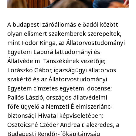
A budapesti záróállomás előadói között
olyan elismert szakemberek szerepeltek,
mint Fodor Kinga, az Állatorvostudományi
Egyetem Laborállattudományi és
Állatvédelmi Tanszékének vezetője;
Lorászkó Gábor, igazságügyi állatorvos
szakértő és az Állatorvostudományi
Egyetem címzetes egyetemi docense;
Pallós László, országos állatvédelmi
főfelügyelő a Nemzeti Élelmiszerlánc-
biztonsági Hivatal képviseletében;
Osztoicsné Czéder Andrea r. alezredes, a
Budapesti Rendőr-főkapitányság