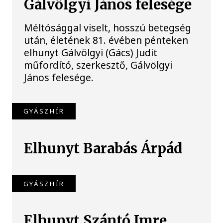
Gálvölgyi János felesége
Méltósággal viselt, hosszú betegség
után, életének 81. évében pénteken
elhunyt Gálvölgyi (Gács) Judit
műfordító, szerkesztő, Gálvölgyi
János felesége.
GYÁSZHÍR
Elhunyt Barabás Árpád
GYÁSZHÍR
Elhunyt Szántó Imre