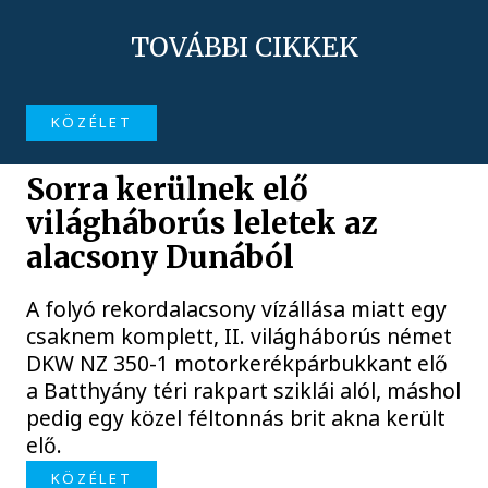
TOVÁBBI CIKKEK
KÖZÉLET
Sorra kerülnek elő
világháborús leletek az
alacsony Dunából
A folyó rekordalacsony vízállása miatt egy
csaknem komplett, II. világháborús német
DKW NZ 350-1 motorkerékpárbukkant elő
a Batthyány téri rakpart sziklái alól, máshol
pedig egy közel féltonnás brit akna került
elő.
KÖZÉLET