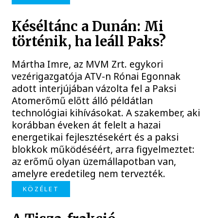
Késéltánc a Dunán: Mi
történik, ha leáll Paks?
Mártha Imre, az MVM Zrt. egykori
vezérigazgatója ATV-n Rónai Egonnak
adott interjújában vázolta fel a Paksi
Atomerőmű előtt álló példátlan
technológiai kihívásokat. A szakember, aki
korábban éveken át felelt a hazai
energetikai fejlesztésekért és a paksi
blokkok működéséért, arra figyelmeztet:
az erőmű olyan üzemállapotban van,
amelyre eredetileg nem tervezték.
KÖZÉLET