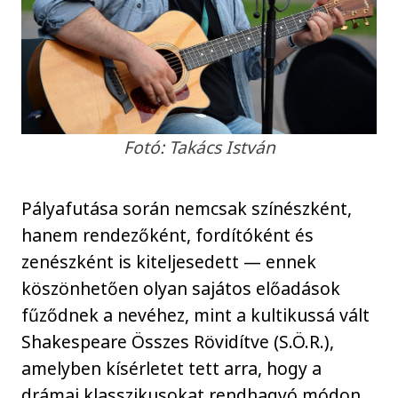
Fotó: Takács István
Pályafutása során nemcsak színészként,
hanem rendezőként, fordítóként és
zenészként is kiteljesedett — ennek
köszönhetően olyan sajátos előadások
fűződnek a nevéhez, mint a kultikussá vált
Shakespeare Összes Rövidítve (S.Ö.R.),
amelyben kísérletet tett arra, hogy a
drámai klasszikusokat rendhagyó módon,