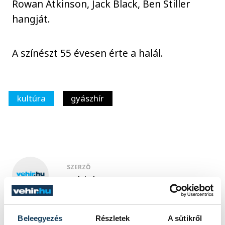
Rowan Atkinson, Jack Black, Ben Stiller
hangját.
A színészt 55 évesen érte a halál.
kultúra
gyászhír
SZERZŐ
vehir.hu
Beleegyezés
Részletek
A sütikről