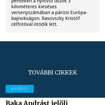
pénteken a nyíltvízi úszók 3
kilométeres kieséses
versenyszámában a párizsi Európa-
bajnokságon. Rasovszky Kristóf
célfotóval ötödik lett.
TOVÁBBI CIKKEK
KÖZÉLET
Baka Andrást jelöli