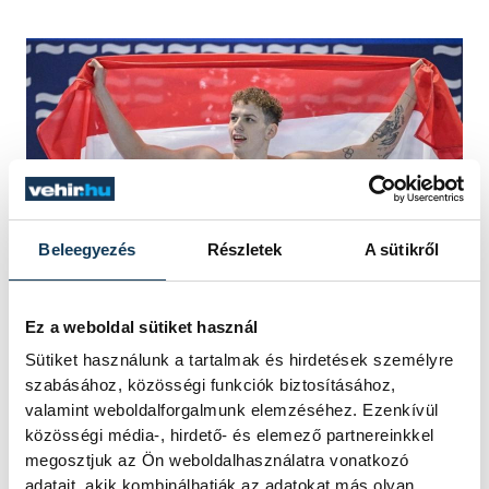
Beleegyezés
Részletek
A sütikről
Ez a weboldal sütiket használ
Az aranyérmes Sárkány Zalán a férfi 800
Sütiket használunk a tartalmak és hirdetések személyre
méteres gyorsúszás döntője után a
szabásához, közösségi funkciók biztosításához,
rövidpályás úszó Európa-bajnokságon a
valamint weboldalforgalmunk elemzéséhez. Ezenkívül
közösségi média-, hirdető- és elemező partnereinkkel
lengyelországi Lublinban 2025. december
megosztjuk az Ön weboldalhasználatra vonatkozó
6-án. MTI/Bodnár Boglárka
adatait, akik kombinálhatják az adatokat más olyan