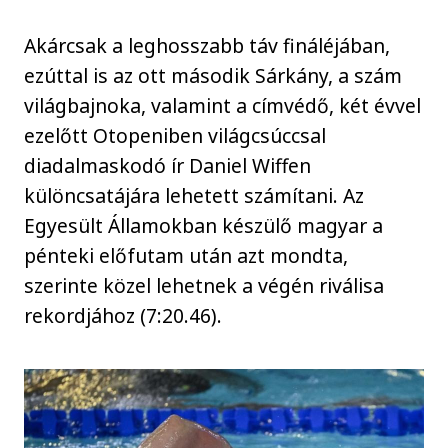
Akárcsak a leghosszabb táv fináléjában,
ezúttal is az ott második Sárkány, a szám
világbajnoka, valamint a címvédő, két évvel
ezelőtt Otopeniben világcsúccsal
diadalmaskodó ír Daniel Wiffen
különcsatájára lehetett számítani. Az
Egyesült Államokban készülő magyar a
pénteki előfutam után azt mondta,
szerinte közel lehetnek a végén riválisa
rekordjához (7:20.46).