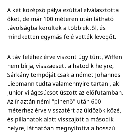
A két középső pálya ezúttal elválasztotta
őket, de már 100 méteren után látható
távolságba kerültek a többiektől, és
mindketten egymás felé vették levegőt.
A táv feléhez érve viszont úgy tűnt, Wiffen
nem bírja, visszaesett a hatodik helyre,
Sárkány tempóját csak a német Johannes
Liebmann tudta valamennyire tartani, aki
junior világcsúcsot úszott az előfutamban.
Az ír aztán némi "pihenő" után 600
méterhez érve visszatért az üldözők közé,
és pillanatok alatt visszajött a második
helyre, láthatóan megnyitotta a hosszú