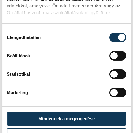
adatokkal, amelyeket Ön adott meg számukra vagy az
Ön által használt más szolgáltatásokból gyűjtöttek.
Azt azért tegyük hozzá, hogy
Hozzájárulás kiválasztása
rövidpályán. Remélhetőleg
Elengedhetetlen
egyszer ez majd
nagymedencében is meg fog
Beállítások
történni. Így hogy vb-t, Eb-t
és világkupát is nyertem,
Statisztikai
kijelentem, hogy ez a
kedvenc számom
Marketing
Mindennek a megengedése
- tette hozzá.