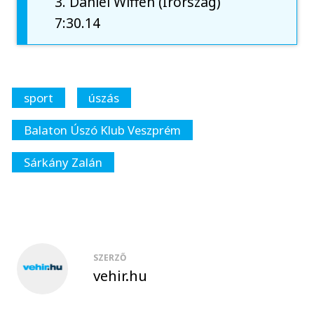
3. Daniel Wiffen (Írország)
7:30.14
sport
úszás
Balaton Úszó Klub Veszprém
Sárkány Zalán
SZERZŐ
vehir.hu