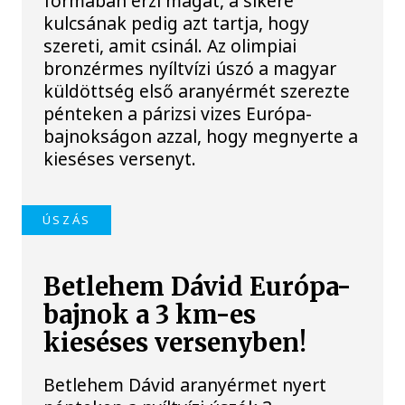
formában érzi magát, a sikere
kulcsának pedig azt tartja, hogy
szereti, amit csinál. Az olimpiai
bronzérmes nyíltvízi úszó a magyar
küldöttség első aranyérmét szerezte
pénteken a párizsi vizes Európa-
bajnokságon azzal, hogy megnyerte a
kieséses versenyt.
ÚSZÁS
Betlehem Dávid Európa-
bajnok a 3 km-es
kieséses versenyben!
Betlehem Dávid aranyérmet nyert