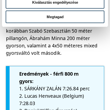
Kiválasztás engedélyezése
Ez a magyar csapat első aranyérme a
lengyelországi kontinensviadalon. Eddig
Megtagad
négy ezüst volt a "termés", Sárkány mellett
korábban Szabó Szebasztián 50 méter
pillangón, Ábrahám Minna 200 méter
gyorson, valamint a 4x50 méteres mixed
gyorsváltó volt második.
Eredmények - férfi 800 m
gyors:
1. SÁRKÁNY ZALÁN 7:26.84 perc
2. Lucas Henveaux (Belgium)
7:28.03