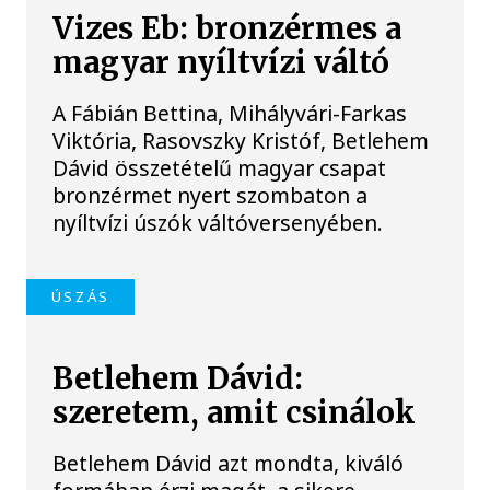
Vizes Eb: bronzérmes a
magyar nyíltvízi váltó
A Fábián Bettina, Mihályvári-Farkas
Viktória, Rasovszky Kristóf, Betlehem
Dávid összetételű magyar csapat
bronzérmet nyert szombaton a
nyíltvízi úszók váltóversenyében.
ÚSZÁS
Betlehem Dávid:
szeretem, amit csinálok
Betlehem Dávid azt mondta, kiváló